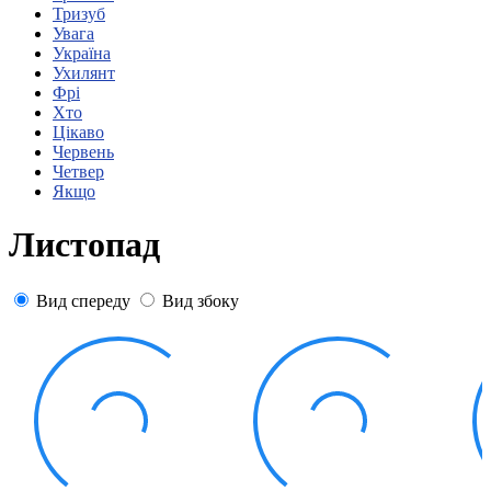
Статут УТОГ
Тризуб
Нормативна база УТОГ
Увага
Конвенція ООН
Україна
Законодавство
Ухилянт
Декларації
Фрі
Документи ВФГ
Хто
Міжнародні документи
Цікаво
Червень
Четвер
Якщо
Листопад
Вид спереду
Вид збоку