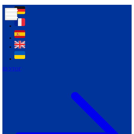
Контур психологічної безпеки глухих
Культура
Міжнародний тиждень глухих людей
Міжнародний тиждень глухих людей
2021
Міжнародний тиждень глухих людей
2022
Міжнародний тиждень глухих людей
2023
ID УТОГ
Міжнародний тиждень глухих людей
2024
Щоденні теми: 23 - 29 вересня
2024
Всеукраїнський пісенний
челендж «Україно, ти є!»
Молодіжний челендж «Жестова
мова для мене – це…»
Репортажі спеціальних та
інклюзивних начальних закладів
України