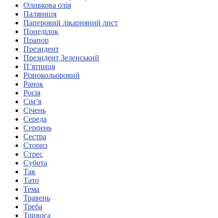
Оливкова олія
Харківська область
Паляниця
Херсонська область
Паперовий лікарняний лист
Хмельницька область
Понеділок
Прапор
Черкаська область
Президент
Чернівецька область
Президент Зеленський
Чернігівська область
П’ятниця
Особи відповідальні за контактування з
Різнокольоровий
питань укладення договорів
Ранок
Росія
Сім’я
Вивчаємо жестову мову
Січень
Дитяча сторінка
Середа
Новини про жестову мову
Серпень
Ресурс для вивчення жестових мов різних країн
Сестра
ЦУЖМ
Сториз
Проєкт "Жестова мова для поліцейських"
Стрес
Про шахрайські схеми
Субота
ВІКТОРИНА
Так
На допомогу військовим
Тато
Медична термінологія жестовою мовою
Тема
Травень
Треба
Тривога