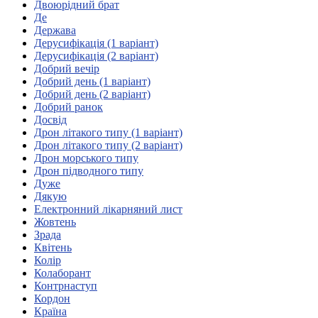
Молодіжні лідери УТОГ
Двоюрідний брат
Ветерани УТОГ
Де
Мережа УТОГ
Держава
Підприємства УТОГ
Дерусифікація (1 варіант)
Рекорди УТОГ
Дерусифікація (2 варіант)
Видання УТОГ
Добрий вечір
Звіти
Добрий день (1 варіант)
Посилання сторінок УТОГ
Добрий день (2 варіант)
Контакти
Добрий ранок
Досвід
Навчальні програми
Дрон літакого типу (1 варіант)
Дошкільна освіта
Дрон літакого типу (2 варіант)
Загальна освіта
Дрон морського типу
Для абітурієнтів
Дрон підводного типу
Уроки
Дуже
Дякую
Українська жестова мова
Електронний лікарняний лист
Географія
Жовтень
Правознавство
Зрада
Я досліджую світ
Квітень
Колір
Колаборант
Реєстр перекладачів жестової мови Українського
Контрнаступ
товариства глухих
Кордон
Підготовка перекладачів
Країна
"Сервіс УТОГ"