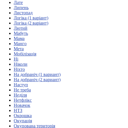
Лате
Атестація
Липень
Безбар'єрність для глухих
Листопад
Вінницька область
Логіка (1 варіант)
Волинська область
Логіка (2 варіант)
Дніпропетровська область
Лютий
Мабуть
Донецька область
Мама
Житомирська область
Манго
Закарпатська область
Мета
Запорізька область
Мобілізація
Ні
Івано-Франківська область
Ніколи
Київ
Ніхто
Київська область
На добраніч (1 вариант)
На добраніч (2 вариант)
Кіровоградська область
Наступ
Львівська область
Не треба
Миколаївська область
Неділя
Одеська область
Нетфлікс
Новачок
Полтавська область
НТЗ
Рівненська область
Окрошка
Сумська область
Окупація
Тернопільська область
Окупована територія