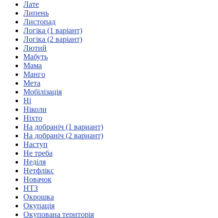
Лате
Атестація
Липень
Безбар'єрність для глухих
Листопад
Вінницька область
Логіка (1 варіант)
Волинська область
Логіка (2 варіант)
Дніпропетровська область
Лютий
Мабуть
Донецька область
Мама
Житомирська область
Манго
Закарпатська область
Мета
Запорізька область
Мобілізація
Ні
Івано-Франківська область
Ніколи
Київ
Ніхто
Київська область
На добраніч (1 вариант)
На добраніч (2 вариант)
Кіровоградська область
Наступ
Львівська область
Не треба
Миколаївська область
Неділя
Одеська область
Нетфлікс
Новачок
Полтавська область
НТЗ
Рівненська область
Окрошка
Сумська область
Окупація
Тернопільська область
Окупована територія