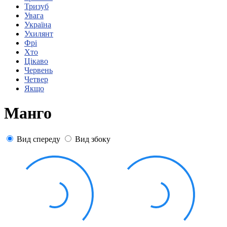
Статут УТОГ
Тризуб
Нормативна база УТОГ
Увага
Конвенція ООН
Україна
Законодавство
Ухилянт
Декларації
Фрі
Документи ВФГ
Хто
Міжнародні документи
Цікаво
Червень
Четвер
Якщо
Манго
Вид спереду
Вид збоку