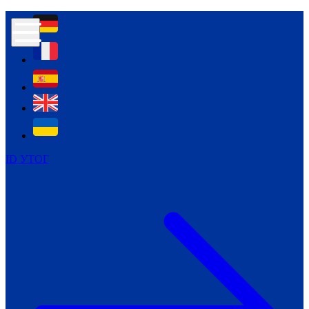
Контур психологічної безпеки глухих
Культура
Міжнародний тиждень глухих людей
Міжнародний тиждень глухих людей
2021
Міжнародний тиждень глухих людей
2022
Міжнародний тиждень глухих людей
2023
ID УТОГ
Міжнародний тиждень глухих людей
2024
Щоденні теми: 23 - 29 вересня
2024
Всеукраїнський пісенний
челендж «Україно, ти є!»
Молодіжний челендж «Жестова
мова для мене – це…»
Репортажі спеціальних та
інклюзивних начальних закладів
України