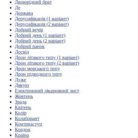
Молодіжні лідери УТОГ
Двоюрідний брат
Ветерани УТОГ
Де
Мережа УТОГ
Держава
Підприємства УТОГ
Дерусифікація (1 варіант)
Рекорди УТОГ
Дерусифікація (2 варіант)
Видання УТОГ
Добрий вечір
Звіти
Добрий день (1 варіант)
Посилання сторінок УТОГ
Добрий день (2 варіант)
Контакти
Добрий ранок
Досвід
Навчальні програми
Дрон літакого типу (1 варіант)
Дошкільна освіта
Дрон літакого типу (2 варіант)
Загальна освіта
Дрон морського типу
Для абітурієнтів
Дрон підводного типу
Уроки
Дуже
Дякую
Українська жестова мова
Електронний лікарняний лист
Географія
Жовтень
Правознавство
Зрада
Я досліджую світ
Квітень
Колір
Колаборант
Реєстр перекладачів жестової мови Українського
Контрнаступ
товариства глухих
Кордон
Підготовка перекладачів
Країна
"Сервіс УТОГ"