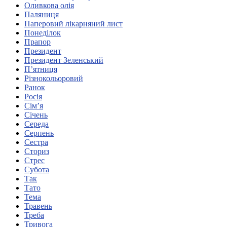
Оливкова олія
Харківська область
Паляниця
Херсонська область
Паперовий лікарняний лист
Хмельницька область
Понеділок
Прапор
Черкаська область
Президент
Чернівецька область
Президент Зеленський
Чернігівська область
П’ятниця
Особи відповідальні за контактування з
Різнокольоровий
питань укладення договорів
Ранок
Росія
Сім’я
Вивчаємо жестову мову
Січень
Дитяча сторінка
Середа
Новини про жестову мову
Серпень
Ресурс для вивчення жестових мов різних країн
Сестра
ЦУЖМ
Сториз
Проєкт "Жестова мова для поліцейських"
Стрес
Про шахрайські схеми
Субота
ВІКТОРИНА
Так
На допомогу військовим
Тато
Медична термінологія жестовою мовою
Тема
Травень
Треба
Тривога