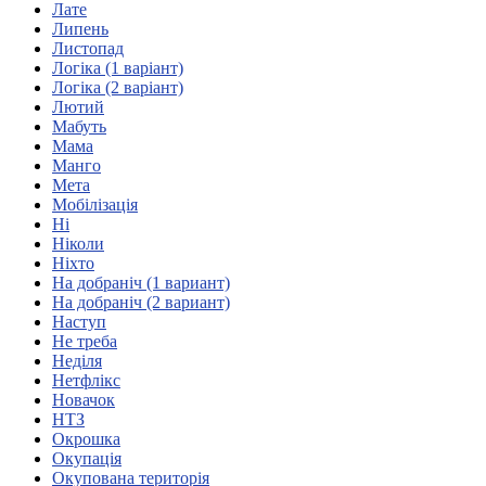
Лате
Атестація
Липень
Безбар'єрність для глухих
Листопад
Вінницька область
Логіка (1 варіант)
Волинська область
Логіка (2 варіант)
Дніпропетровська область
Лютий
Мабуть
Донецька область
Мама
Житомирська область
Манго
Закарпатська область
Мета
Запорізька область
Мобілізація
Ні
Івано-Франківська область
Ніколи
Київ
Ніхто
Київська область
На добраніч (1 вариант)
На добраніч (2 вариант)
Кіровоградська область
Наступ
Львівська область
Не треба
Миколаївська область
Неділя
Одеська область
Нетфлікс
Новачок
Полтавська область
НТЗ
Рівненська область
Окрошка
Сумська область
Окупація
Тернопільська область
Окупована територія