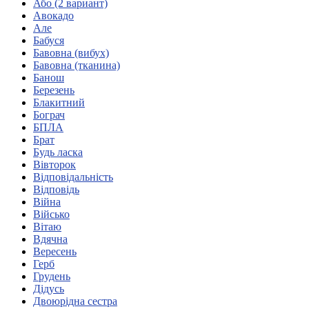
Або (2 вариант)
Кадрові зміни
Авокадо
Працевлаштування
Але
Про глухих
Бабуся
Постаті в УТОГ
Бавовна (вибух)
Все про УТОГ: ваші права, послуги та підтримка:
Бавовна (тканина)
Важлива інформація
Банош
Благодійні справи
Березень
Історія глухих
Блакитний
Коронавірус
Бограч
Брифінги
БПЛА
Корисні інформаційні матеріали від Т. Ломакіної
Брат
Офіційна інформація
Будь ласка
Вівторок
Про УТОГ
Відповідальність
Керівництво УТОГ
Відповідь
Громадські ради УТОГ ⩺
Війна
Всеукраїнська Рада голів обласних
Військо
організацій УТОГ
Вітаю
Вдячна
Всеукраїнська Рада ветеранів УТОГ
Вересень
Всеукраїнська Рада перекладачів жестової
Герб
мови УТОГ
Грудень
Всеукраїнська Рада директорів УТОГ
Дідусь
Всеукраїнська молодіжна Рада УТОГ
Двоюрідна сестра