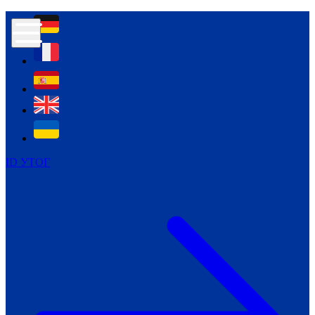
Контур психологічної безпеки глухих
Культура
Міжнародний тиждень глухих людей
Міжнародний тиждень глухих людей
2021
Міжнародний тиждень глухих людей
2022
Міжнародний тиждень глухих людей
2023
ID УТОГ
Міжнародний тиждень глухих людей
2024
Щоденні теми: 23 - 29 вересня
2024
Всеукраїнський пісенний
челендж «Україно, ти є!»
Молодіжний челендж «Жестова
мова для мене – це…»
Репортажі спеціальних та
інклюзивних начальних закладів
України