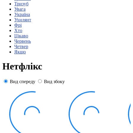
Статут УТОГ
Тризуб
Нормативна база УТОГ
Увага
Конвенція ООН
Україна
Законодавство
Ухилянт
Декларації
Фрі
Документи ВФГ
Хто
Міжнародні документи
Цікаво
Червень
Четвер
Якщо
Нетфлікс
Вид спереду
Вид збоку