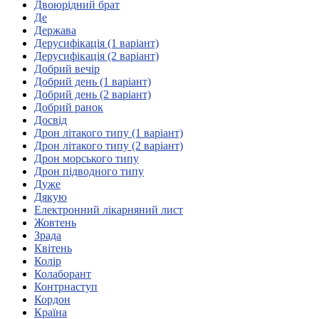
Молодіжні лідери УТОГ
Двоюрідний брат
Ветерани УТОГ
Де
Мережа УТОГ
Держава
Підприємства УТОГ
Дерусифікація (1 варіант)
Рекорди УТОГ
Дерусифікація (2 варіант)
Видання УТОГ
Добрий вечір
Звіти
Добрий день (1 варіант)
Посилання сторінок УТОГ
Добрий день (2 варіант)
Контакти
Добрий ранок
Досвід
Навчальні програми
Дрон літакого типу (1 варіант)
Дошкільна освіта
Дрон літакого типу (2 варіант)
Загальна освіта
Дрон морського типу
Для абітурієнтів
Дрон підводного типу
Уроки
Дуже
Дякую
Українська жестова мова
Електронний лікарняний лист
Географія
Жовтень
Правознавство
Зрада
Я досліджую світ
Квітень
Колір
Колаборант
Реєстр перекладачів жестової мови Українського
Контрнаступ
товариства глухих
Кордон
Підготовка перекладачів
Країна
"Сервіс УТОГ"