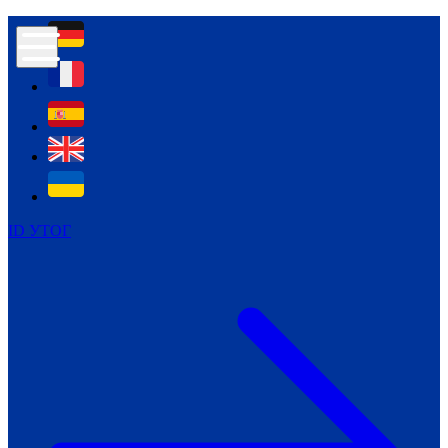
Контур психологічної безпеки глухих
Культура
Міжнародний тиждень глухих людей
Міжнародний тиждень глухих людей
2021
Міжнародний тиждень глухих людей
2022
Міжнародний тиждень глухих людей
2023
ID УТОГ
Міжнародний тиждень глухих людей
2024
Щоденні теми: 23 - 29 вересня
2024
Всеукраїнський пісенний
челендж «Україно, ти є!»
Молодіжний челендж «Жестова
мова для мене – це…»
Репортажі спеціальних та
інклюзивних начальних закладів
України