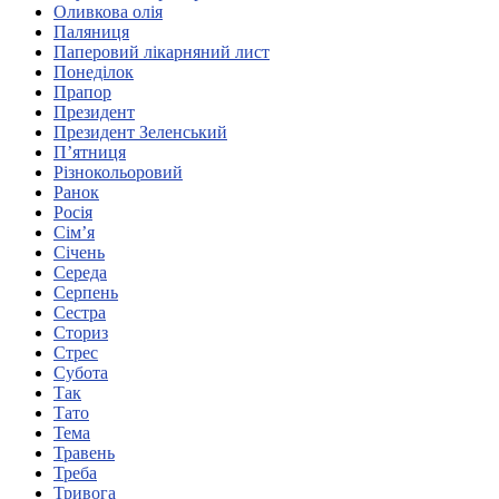
Оливкова олія
Харківська область
Паляниця
Херсонська область
Паперовий лікарняний лист
Хмельницька область
Понеділок
Прапор
Черкаська область
Президент
Чернівецька область
Президент Зеленський
Чернігівська область
П’ятниця
Особи відповідальні за контактування з
Різнокольоровий
питань укладення договорів
Ранок
Росія
Сім’я
Вивчаємо жестову мову
Січень
Дитяча сторінка
Середа
Новини про жестову мову
Серпень
Ресурс для вивчення жестових мов різних країн
Сестра
ЦУЖМ
Сториз
Проєкт "Жестова мова для поліцейських"
Стрес
Про шахрайські схеми
Субота
ВІКТОРИНА
Так
На допомогу військовим
Тато
Медична термінологія жестовою мовою
Тема
Травень
Треба
Тривога