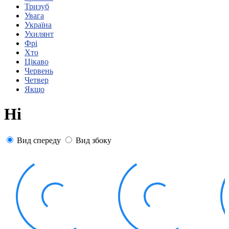
Статут УТОГ
Тризуб
Нормативна база УТОГ
Увага
Конвенція ООН
Україна
Законодавство
Ухилянт
Декларації
Фрі
Документи ВФГ
Хто
Міжнародні документи
Цікаво
Червень
Четвер
Якщо
Ні
Вид спереду
Вид збоку