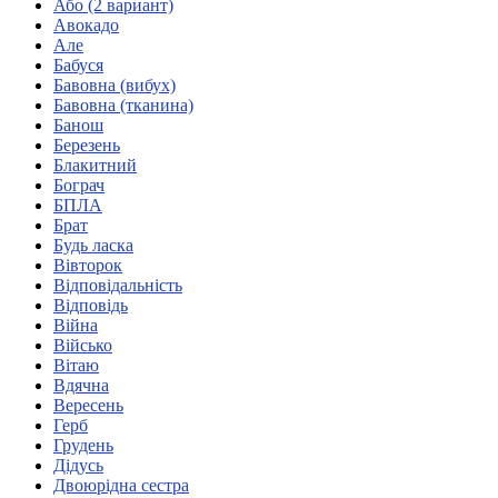
Або (2 вариант)
Кадрові зміни
Авокадо
Працевлаштування
Але
Про глухих
Бабуся
Постаті в УТОГ
Бавовна (вибух)
Все про УТОГ: ваші права, послуги та підтримка:
Бавовна (тканина)
Важлива інформація
Банош
Благодійні справи
Березень
Історія глухих
Блакитний
Коронавірус
Бограч
Брифінги
БПЛА
Корисні інформаційні матеріали від Т. Ломакіної
Брат
Офіційна інформація
Будь ласка
Вівторок
Про УТОГ
Відповідальність
Керівництво УТОГ
Відповідь
Громадські ради УТОГ ⩺
Війна
Всеукраїнська Рада голів обласних
Військо
організацій УТОГ
Вітаю
Вдячна
Всеукраїнська Рада ветеранів УТОГ
Вересень
Всеукраїнська Рада перекладачів жестової
Герб
мови УТОГ
Грудень
Всеукраїнська Рада директорів УТОГ
Дідусь
Всеукраїнська молодіжна Рада УТОГ
Двоюрідна сестра