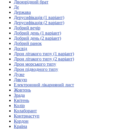
Молодіжні лідери УТОГ
Двоюрідний брат
Ветерани УТОГ
Де
Мережа УТОГ
Держава
Підприємства УТОГ
Дерусифікація (1 варіант)
Рекорди УТОГ
Дерусифікація (2 варіант)
Видання УТОГ
Добрий вечір
Звіти
Добрий день (1 варіант)
Посилання сторінок УТОГ
Добрий день (2 варіант)
Контакти
Добрий ранок
Досвід
Навчальні програми
Дрон літакого типу (1 варіант)
Дошкільна освіта
Дрон літакого типу (2 варіант)
Загальна освіта
Дрон морського типу
Для абітурієнтів
Дрон підводного типу
Уроки
Дуже
Дякую
Українська жестова мова
Електронний лікарняний лист
Географія
Жовтень
Правознавство
Зрада
Я досліджую світ
Квітень
Колір
Колаборант
Реєстр перекладачів жестової мови Українського
Контрнаступ
товариства глухих
Кордон
Підготовка перекладачів
Країна
"Сервіс УТОГ"