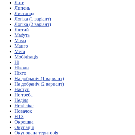
Лате
Атестація
Липень
Безбар'єрність для глухих
Листопад
Вінницька область
Логіка (1 варіант)
Волинська область
Логіка (2 варіант)
Дніпропетровська область
Лютий
Мабуть
Донецька область
Мама
Житомирська область
Манго
Закарпатська область
Мета
Запорізька область
Мобілізація
Ні
Івано-Франківська область
Ніколи
Київ
Ніхто
Київська область
На добраніч (1 вариант)
На добраніч (2 вариант)
Кіровоградська область
Наступ
Львівська область
Не треба
Миколаївська область
Неділя
Одеська область
Нетфлікс
Новачок
Полтавська область
НТЗ
Рівненська область
Окрошка
Сумська область
Окупація
Тернопільська область
Окупована територія