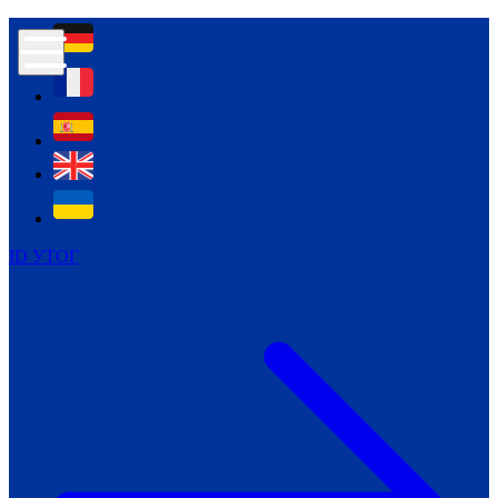
Контур психологічної безпеки глухих
Культура
Міжнародний тиждень глухих людей
Міжнародний тиждень глухих людей
2021
Міжнародний тиждень глухих людей
2022
Міжнародний тиждень глухих людей
2023
ID УТОГ
Міжнародний тиждень глухих людей
2024
Щоденні теми: 23 - 29 вересня
2024
Всеукраїнський пісенний
челендж «Україно, ти є!»
Молодіжний челендж «Жестова
мова для мене – це…»
Репортажі спеціальних та
інклюзивних начальних закладів
України