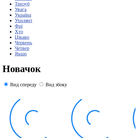
Статут УТОГ
Тризуб
Нормативна база УТОГ
Увага
Конвенція ООН
Україна
Законодавство
Ухилянт
Декларації
Фрі
Документи ВФГ
Хто
Міжнародні документи
Цікаво
Червень
Четвер
Якщо
Новачок
Вид спереду
Вид збоку