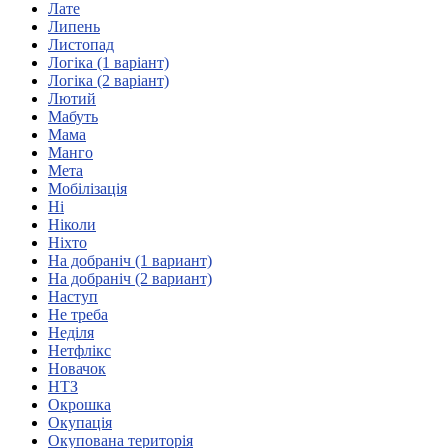
Лате
Атестація
Липень
Безбар'єрність для глухих
Листопад
Вінницька область
Логіка (1 варіант)
Волинська область
Логіка (2 варіант)
Дніпропетровська область
Лютий
Мабуть
Донецька область
Мама
Житомирська область
Манго
Закарпатська область
Мета
Запорізька область
Мобілізація
Ні
Івано-Франківська область
Ніколи
Київ
Ніхто
Київська область
На добраніч (1 вариант)
На добраніч (2 вариант)
Кіровоградська область
Наступ
Львівська область
Не треба
Миколаївська область
Неділя
Одеська область
Нетфлікс
Новачок
Полтавська область
НТЗ
Рівненська область
Окрошка
Сумська область
Окупація
Тернопільська область
Окупована територія