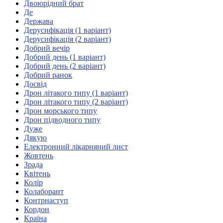
Молодіжні лідери УТОГ
Двоюрідний брат
Ветерани УТОГ
Де
Мережа УТОГ
Держава
Підприємства УТОГ
Дерусифікація (1 варіант)
Рекорди УТОГ
Дерусифікація (2 варіант)
Видання УТОГ
Добрий вечір
Звіти
Добрий день (1 варіант)
Посилання сторінок УТОГ
Добрий день (2 варіант)
Контакти
Добрий ранок
Досвід
Навчальні програми
Дрон літакого типу (1 варіант)
Дошкільна освіта
Дрон літакого типу (2 варіант)
Загальна освіта
Дрон морського типу
Для абітурієнтів
Дрон підводного типу
Уроки
Дуже
Дякую
Українська жестова мова
Електронний лікарняний лист
Географія
Жовтень
Правознавство
Зрада
Я досліджую світ
Квітень
Колір
Колаборант
Реєстр перекладачів жестової мови Українського
Контрнаступ
товариства глухих
Кордон
Підготовка перекладачів
Країна
"Сервіс УТОГ"