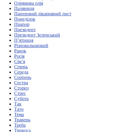
Оливкова олія
Харківська область
Паляниця
Херсонська область
Паперовий лікарняний лист
Хмельницька область
Понеділок
Прапор
Черкаська область
Президент
Чернівецька область
Президент Зеленський
Чернігівська область
П’ятниця
Особи відповідальні за контактування з
Різнокольоровий
питань укладення договорів
Ранок
Росія
Сім’я
Вивчаємо жестову мову
Січень
Дитяча сторінка
Середа
Новини про жестову мову
Серпень
Ресурс для вивчення жестових мов різних країн
Сестра
ЦУЖМ
Сториз
Проєкт "Жестова мова для поліцейських"
Стрес
Про шахрайські схеми
Субота
ВІКТОРИНА
Так
На допомогу військовим
Тато
Медична термінологія жестовою мовою
Тема
Травень
Треба
Тривога