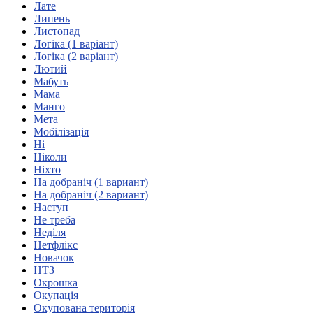
Лате
Атестація
Липень
Безбар'єрність для глухих
Листопад
Вінницька область
Логіка (1 варіант)
Волинська область
Логіка (2 варіант)
Дніпропетровська область
Лютий
Мабуть
Донецька область
Мама
Житомирська область
Манго
Закарпатська область
Мета
Запорізька область
Мобілізація
Ні
Івано-Франківська область
Ніколи
Київ
Ніхто
Київська область
На добраніч (1 вариант)
На добраніч (2 вариант)
Кіровоградська область
Наступ
Львівська область
Не треба
Миколаївська область
Неділя
Одеська область
Нетфлікс
Новачок
Полтавська область
НТЗ
Рівненська область
Окрошка
Сумська область
Окупація
Тернопільська область
Окупована територія