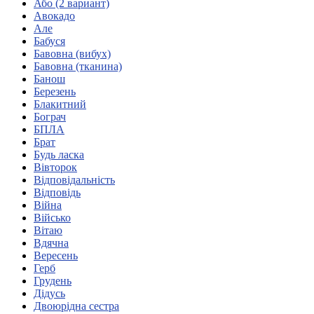
Або (2 вариант)
Кадрові зміни
Авокадо
Працевлаштування
Але
Про глухих
Бабуся
Постаті в УТОГ
Бавовна (вибух)
Все про УТОГ: ваші права, послуги та підтримка:
Бавовна (тканина)
Важлива інформація
Банош
Благодійні справи
Березень
Історія глухих
Блакитний
Коронавірус
Бограч
Брифінги
БПЛА
Корисні інформаційні матеріали від Т. Ломакіної
Брат
Офіційна інформація
Будь ласка
Вівторок
Про УТОГ
Відповідальність
Керівництво УТОГ
Відповідь
Громадські ради УТОГ ⩺
Війна
Всеукраїнська Рада голів обласних
Військо
організацій УТОГ
Вітаю
Вдячна
Всеукраїнська Рада ветеранів УТОГ
Вересень
Всеукраїнська Рада перекладачів жестової
Герб
мови УТОГ
Грудень
Всеукраїнська Рада директорів УТОГ
Дідусь
Всеукраїнська молодіжна Рада УТОГ
Двоюрідна сестра