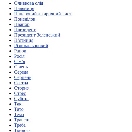
Оливкова олія
Харківська область
Паляниця
Херсонська область
Паперовий лікарняний лист
Хмельницька область
Понеділок
Прапор
Черкаська область
Президент
Чернівецька область
Президент Зеленський
Чернігівська область
П’ятниця
Особи відповідальні за контактування з
Різнокольоровий
питань укладення договорів
Ранок
Росія
Сім’я
Вивчаємо жестову мову
Січень
Дитяча сторінка
Середа
Новини про жестову мову
Серпень
Ресурс для вивчення жестових мов різних країн
Сестра
ЦУЖМ
Сториз
Проєкт "Жестова мова для поліцейських"
Стрес
Про шахрайські схеми
Субота
ВІКТОРИНА
Так
На допомогу військовим
Тато
Медична термінологія жестовою мовою
Тема
Травень
Треба
Тривога