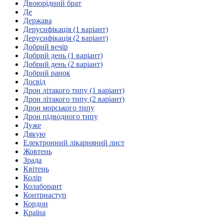
Молодіжні лідери УТОГ
Двоюрідний брат
Ветерани УТОГ
Де
Мережа УТОГ
Держава
Підприємства УТОГ
Дерусифікація (1 варіант)
Рекорди УТОГ
Дерусифікація (2 варіант)
Видання УТОГ
Добрий вечір
Звіти
Добрий день (1 варіант)
Посилання сторінок УТОГ
Добрий день (2 варіант)
Контакти
Добрий ранок
Досвід
Навчальні програми
Дрон літакого типу (1 варіант)
Дошкільна освіта
Дрон літакого типу (2 варіант)
Загальна освіта
Дрон морського типу
Для абітурієнтів
Дрон підводного типу
Уроки
Дуже
Дякую
Українська жестова мова
Електронний лікарняний лист
Географія
Жовтень
Правознавство
Зрада
Я досліджую світ
Квітень
Колір
Колаборант
Реєстр перекладачів жестової мови Українського
Контрнаступ
товариства глухих
Кордон
Підготовка перекладачів
Країна
"Сервіс УТОГ"