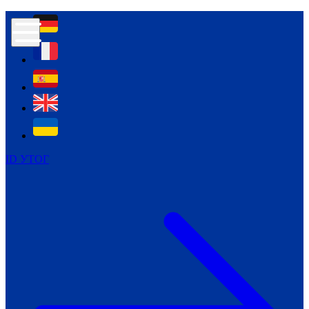
Контур психологічної безпеки глухих
Культура
Міжнародний тиждень глухих людей
Міжнародний тиждень глухих людей
2021
Міжнародний тиждень глухих людей
2022
Міжнародний тиждень глухих людей
2023
ID УТОГ
Міжнародний тиждень глухих людей
2024
Щоденні теми: 23 - 29 вересня
2024
Всеукраїнський пісенний
челендж «Україно, ти є!»
Молодіжний челендж «Жестова
мова для мене – це…»
Репортажі спеціальних та
інклюзивних начальних закладів
України