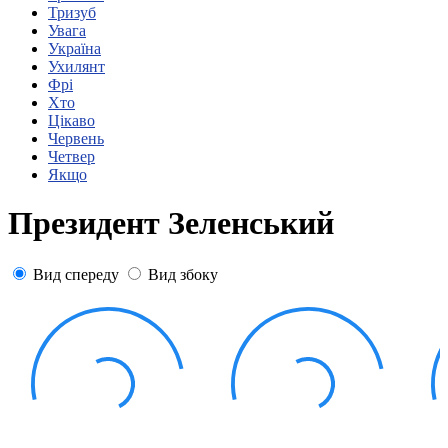
Статут УТОГ
Тризуб
Нормативна база УТОГ
Увага
Конвенція ООН
Україна
Законодавство
Ухилянт
Декларації
Фрі
Документи ВФГ
Хто
Міжнародні документи
Цікаво
Червень
Четвер
Якщо
Президент Зеленський
Вид спереду
Вид збоку