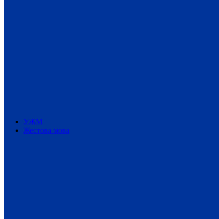
УЖМ
Жестова мова