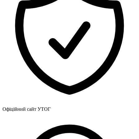
Харківська область
Херсонська область
Хмельницька область
Черкаська область
Чернівецька область
Чернігівська область
Особи відповідальні за контактування з
питань укладення договорів
Вивчаємо жестову мову
Дитяча сторінка
Новини про жестову мову
Ресурс для вивчення жестових мов різних країн
ЦУЖМ
Проєкт "Жестова мова для поліцейських"
Про шахрайські схеми
Офіційний сайт УТОГ
ВІКТОРИНА
На допомогу військовим
Медична термінологія жестовою мовою