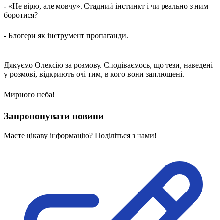
Молодіжні лідери УТОГ
- «Не вірю, але мовчу». Стадний інстинкт і чи реально з ним
Ветерани УТОГ
боротися?
Мережа УТОГ
Підприємства УТОГ
- Блогери як інструмент пропаганди.
Рекорди УТОГ
Видання УТОГ
Звіти
Посилання сторінок УТОГ
Дякуємо Олексію за розмову. Сподіваємось, що тези, наведені
Контакти
у розмові, відкриють очі тим, в кого вони заплющені.
Навчальні програми
Мирного неба!
Дошкільна освіта
Загальна освіта
Запропонувати новини
Для абітурієнтів
Уроки
Маєте цікаву інформацію? Поділіться з нами!
Українська жестова мова
Географія
Правознавство
Я досліджую світ
Реєстр перекладачів жестової мови Українського
товариства глухих
Підготовка перекладачів
"Сервіс УТОГ"