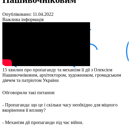
Кадрові зміни
Працевлаштування
Про глухих
Опубліковано: 11.04.2022
Постаті в УТОГ
Важлива інформація
Все про УТОГ: ваші права, послуги та підтримка:
Важлива інформація
Благодійні справи
Історія глухих
Коронавірус
Брифінги
Корисні інформаційні матеріали від Т. Ломакіної
Офіційна інформація
15 хвилин про пропаганду та механізм її дії з Олексієм
Про УТОГ
Нашивочніковим, архітектором, художником, громадським
Керівництво УТОГ
діячем та патріотом України
Громадські ради УТОГ ⩺
Всеукраїнська Рада голів обласних
Обговорили такі питання:
організацій УТОГ
Всеукраїнська Рада ветеранів УТОГ
- Пропаганда: що це і скільки часу необхідно для міцного
Всеукраїнська Рада перекладачів жестової
вкорінення її впливу?
мови УТОГ
Всеукраїнська Рада директорів УТОГ
- Механізм дії пропаганди під час війни.
Всеукраїнська молодіжна Рада УТОГ