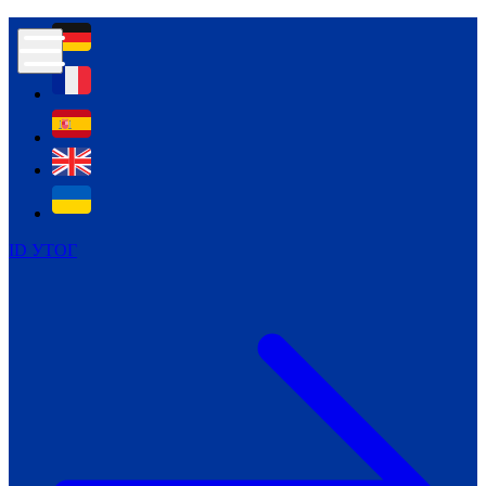
Контур психологічної безпеки глухих
Культура
Міжнародний тиждень глухих людей
Міжнародний тиждень глухих людей
2021
Міжнародний тиждень глухих людей
2022
Міжнародний тиждень глухих людей
2023
ID УТОГ
Міжнародний тиждень глухих людей
2024
Щоденні теми: 23 - 29 вересня
2024
Всеукраїнський пісенний
челендж «Україно, ти є!»
Молодіжний челендж «Жестова
мова для мене – це…»
Репортажі спеціальних та
інклюзивних начальних закладів
України