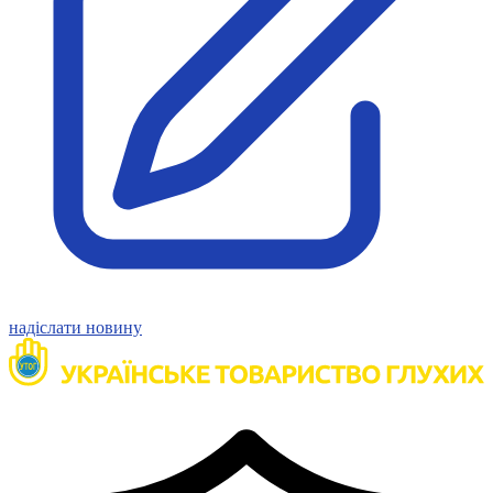
Атестація
Безбар'єрність для глухих
Вінницька область
Волинська область
Дніпропетровська область
Донецька область
Житомирська область
Закарпатська область
Запорізька область
Івано-Франківська область
Київ
Київська область
Кіровоградська область
надіслати новину
Львівська область
Миколаївська область
Одеська область
Полтавська область
Рівненська область
Сумська область
Тернопільська область