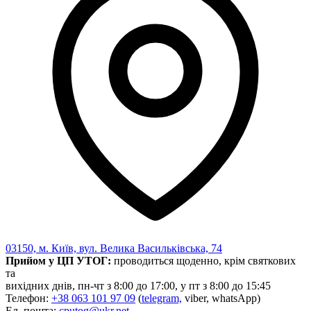
Статут УТОГ
Нормативна база УТОГ
Конвенція ООН
Законодавство
Декларації
Документи ВФГ
Міжнародні документи
03150, м. Київ, вул. Велика Васильківська, 74
Прийом у ЦП УТОГ:
проводиться щоденно, крім святкових
та
вихідних днів, пн-чт з 8:00 до 17:00, у пт з 8:00 до 15:45
Телефон:
+38 063 101 97 09
(
telegram,
viber, whatsApp)
Ел. пошта:
cputog@ukr.net