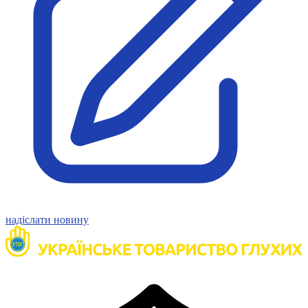
Молодіжні лідери УТОГ
Ветерани УТОГ
Мережа УТОГ
Підприємства УТОГ
Рекорди УТОГ
Видання УТОГ
Звіти
Посилання сторінок УТОГ
Контакти
Навчальні програми
Дошкільна освіта
Загальна освіта
Для абітурієнтів
Уроки
Українська жестова мова
Географія
надіслати новину
Правознавство
Я досліджую світ
Реєстр перекладачів жестової мови Українського
товариства глухих
Підготовка перекладачів
"Сервіс УТОГ"