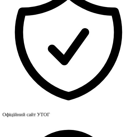
Атестація
Безбар'єрність для глухих
Вінницька область
Волинська область
Дніпропетровська область
Донецька область
Житомирська область
Закарпатська область
Запорізька область
Івано-Франківська область
Київ
Київська область
Кіровоградська область
Львівська область
Миколаївська область
Одеська область
Полтавська область
Офіційний сайт УТОГ
Рівненська область
Сумська область
Тернопільська область