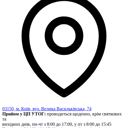
Харківська область
Херсонська область
Хмельницька область
Черкаська область
Чернівецька область
Чернігівська область
Особи відповідальні за контактування з
питань укладення договорів
Вивчаємо жестову мову
Дитяча сторінка
Новини про жестову мову
Ресурс для вивчення жестових мов різних країн
ЦУЖМ
Проєкт "Жестова мова для поліцейських"
Про шахрайські схеми
ВІКТОРИНА
На допомогу військовим
03150, м. Київ, вул. Велика Васильківська, 74
Медична термінологія жестовою мовою
Прийом у ЦП УТОГ:
проводиться щоденно, крім святкових
та
вихідних днів, пн-чт з 8:00 до 17:00, у пт з 8:00 до 15:45