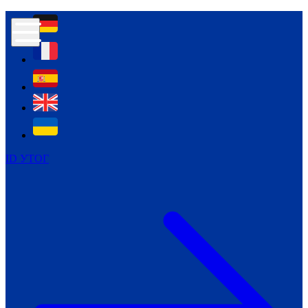
Контур психологічної безпеки глухих
Культура
Міжнародний тиждень глухих людей
Міжнародний тиждень глухих людей
2021
Міжнародний тиждень глухих людей
2022
Міжнародний тиждень глухих людей
2023
ID УТОГ
Міжнародний тиждень глухих людей
2024
Щоденні теми: 23 - 29 вересня
2024
Всеукраїнський пісенний
челендж «Україно, ти є!»
Молодіжний челендж «Жестова
мова для мене – це…»
Репортажі спеціальних та
інклюзивних начальних закладів
України