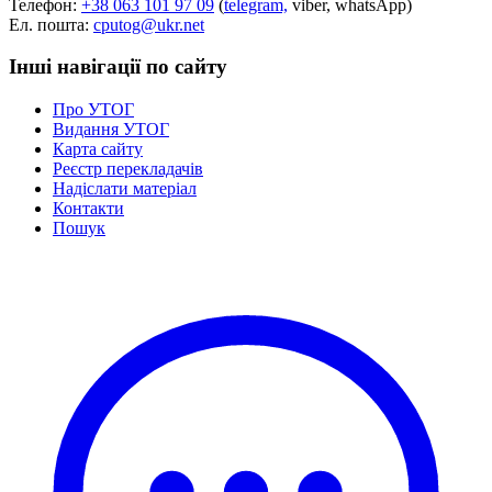
Телефон:
+38 063 101 97 09
(
telegram,
viber, whatsApp)
Статут УТОГ
Ел. пошта:
cputog@ukr.net
Нормативна база УТОГ
Конвенція ООН
Інші навігації по сайту
Законодавство
Декларації
Про УТОГ
Документи ВФГ
Видання УТОГ
Міжнародні документи
Карта сайту
Реєстр перекладачів
Надіслати матеріал
Контакти
Пошук