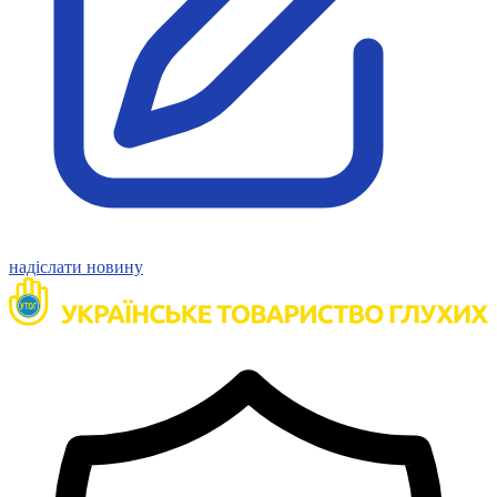
Атестація
Безбар'єрність для глухих
Вінницька область
Волинська область
Дніпропетровська область
Донецька область
Житомирська область
Закарпатська область
Запорізька область
Івано-Франківська область
Київ
надіслати новину
Київська область
Кіровоградська область
Львівська область
Миколаївська область
Одеська область
Полтавська область
Рівненська область
Сумська область
Тернопільська область