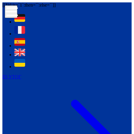
[[*id:is=`1`:then=`
`:else=`
`]]
Контур психологічної безпеки глухих
Культура
Міжнародний тиждень глухих людей
Міжнародний тиждень глухих людей
2021
Міжнародний тиждень глухих людей
2022
Міжнародний тиждень глухих людей
2023
Міжнародний тиждень глухих людей
ID УТОГ
2024
Щоденні теми: 23 - 29 вересня
2024
Всеукраїнський пісенний
челендж «Україно, ти є!»
Молодіжний челендж «Жестова
мова для мене – це…»
Репортажі спеціальних та
інклюзивних начальних закладів
України