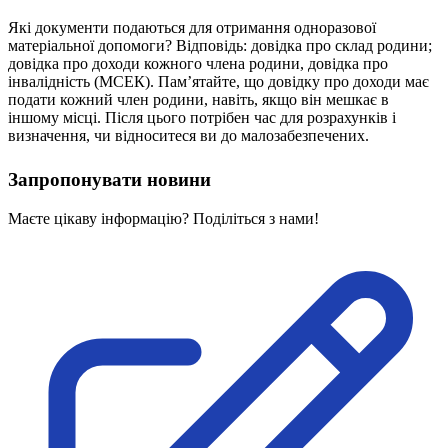
Молодіжні лідери УТОГ
Ветерани УТОГ
Які документи подаються для отримання одноразової
Мережа УТОГ
матеріальної допомоги? Відповідь: довідка про склад родини;
Підприємства УТОГ
довідка про доходи кожного члена родини, довідка про
Рекорди УТОГ
інвалідність (МСЕК). Пам’ятайте, що довідку про доходи має
Видання УТОГ
подати кожний член родини, навіть, якщо він мешкає в
Звіти
іншому місці. Після цього потрібен час для розрахунків і
Посилання сторінок УТОГ
визначення, чи відноситеся ви до малозабезпечених.
Контакти
Запропонувати новини
Навчальні програми
Дошкільна освіта
Маєте цікаву інформацію? Поділіться з нами!
Загальна освіта
Для абітурієнтів
Уроки
Українська жестова мова
Географія
Правознавство
Я досліджую світ
Реєстр перекладачів жестової мови Українського
товариства глухих
Підготовка перекладачів
"Сервіс УТОГ"