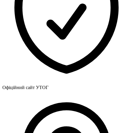
Харківська область
Херсонська область
Хмельницька область
Черкаська область
Чернівецька область
Чернігівська область
Особи відповідальні за контактування з
питань укладення договорів
Вивчаємо жестову мову
Дитяча сторінка
Новини про жестову мову
Ресурс для вивчення жестових мов різних країн
Офіційний сайт УТОГ
ЦУЖМ
Проєкт "Жестова мова для поліцейських"
Про шахрайські схеми
ВІКТОРИНА
На допомогу військовим
Медична термінологія жестовою мовою