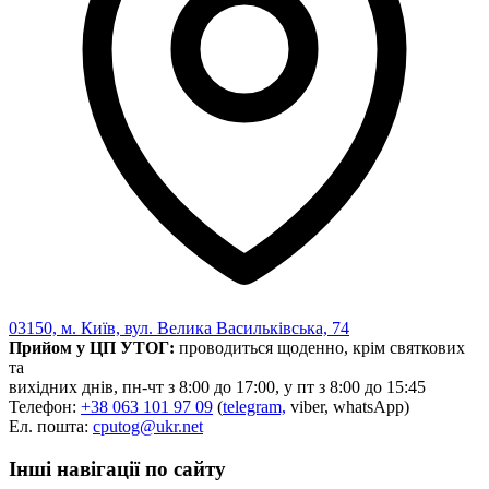
Статут УТОГ
Нормативна база УТОГ
Конвенція ООН
Законодавство
Декларації
Документи ВФГ
Міжнародні документи
03150, м. Київ, вул. Велика Васильківська, 74
Прийом у ЦП УТОГ:
проводиться щоденно, крім святкових
та
вихідних днів, пн-чт з 8:00 до 17:00, у пт з 8:00 до 15:45
Телефон:
+38 063 101 97 09
(
telegram,
viber, whatsApp)
Ел. пошта:
cputog@ukr.net
Інші навігації по сайту