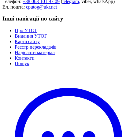
Телефон:
+38 063 101 97 09
(
telegram,
viber, whatsApp)
Статут УТОГ
Ел. пошта:
cputog@ukr.net
Нормативна база УТОГ
Конвенція ООН
Інші навігації по сайту
Законодавство
Декларації
Про УТОГ
Документи ВФГ
Видання УТОГ
Міжнародні документи
Карта сайту
Реєстр перекладачів
Надіслати матеріал
Контакти
Пошук