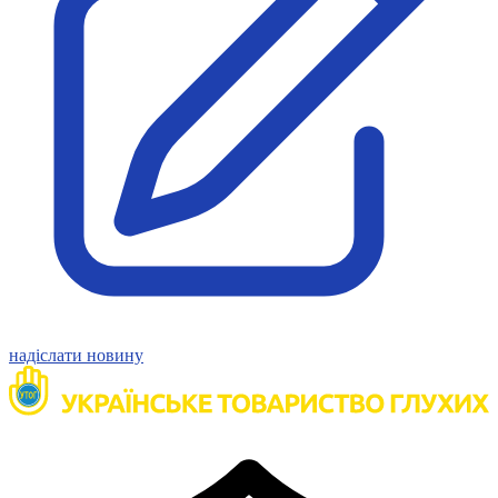
Молодіжні лідери УТОГ
Ветерани УТОГ
Мережа УТОГ
Підприємства УТОГ
Рекорди УТОГ
Видання УТОГ
Звіти
Посилання сторінок УТОГ
Контакти
Навчальні програми
Дошкільна освіта
Загальна освіта
Для абітурієнтів
Уроки
Українська жестова мова
Географія
надіслати новину
Правознавство
Я досліджую світ
Реєстр перекладачів жестової мови Українського
товариства глухих
Підготовка перекладачів
"Сервіс УТОГ"