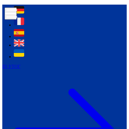
Контур психологічної безпеки глухих
Культура
Міжнародний тиждень глухих людей
Міжнародний тиждень глухих людей
2021
Міжнародний тиждень глухих людей
2022
Міжнародний тиждень глухих людей
2023
ID УТОГ
Міжнародний тиждень глухих людей
2024
Щоденні теми: 23 - 29 вересня
2024
Всеукраїнський пісенний
челендж «Україно, ти є!»
Молодіжний челендж «Жестова
мова для мене – це…»
Репортажі спеціальних та
інклюзивних начальних закладів
України