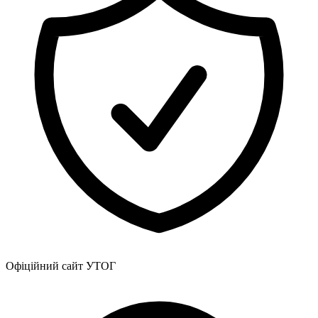
Атестація
Безбар'єрність для глухих
Вінницька область
Волинська область
Дніпропетровська область
Донецька область
Житомирська область
Закарпатська область
Запорізька область
Івано-Франківська область
Київ
Київська область
Кіровоградська область
Львівська область
Миколаївська область
Одеська область
Полтавська область
Офіційний сайт УТОГ
Рівненська область
Сумська область
Тернопільська область