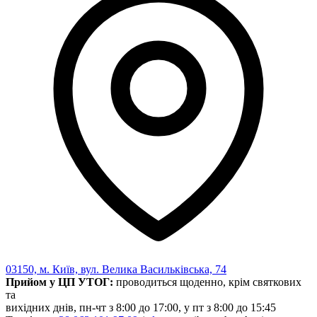
Харківська область
Херсонська область
Хмельницька область
Черкаська область
Чернівецька область
Чернігівська область
Особи відповідальні за контактування з
питань укладення договорів
Вивчаємо жестову мову
Дитяча сторінка
Новини про жестову мову
Ресурс для вивчення жестових мов різних країн
ЦУЖМ
Проєкт "Жестова мова для поліцейських"
Про шахрайські схеми
ВІКТОРИНА
На допомогу військовим
03150, м. Київ, вул. Велика Васильківська, 74
Медична термінологія жестовою мовою
Прийом у ЦП УТОГ:
проводиться щоденно, крім святкових
та
вихідних днів, пн-чт з 8:00 до 17:00, у пт з 8:00 до 15:45