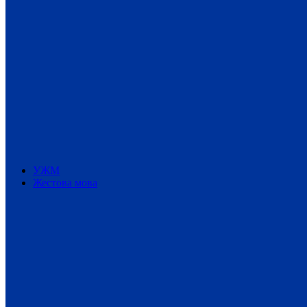
УЖМ
Жестова мова