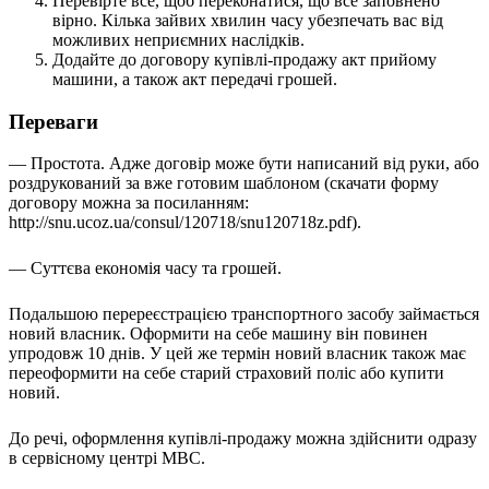
Перевірте все, щоб переконатися, що все заповнено
Статут УТОГ
вірно. Кілька зайвих хвилин часу убезпечать вас від
Нормативна база УТОГ
можливих неприємних наслідків.
Конвенція ООН
Додайте до договору купівлі-продажу акт прийому
Законодавство
машини, а також акт передачі грошей.
Декларації
Документи ВФГ
Переваги
Міжнародні документи
— Простота. Адже договір може бути написаний від руки, або
роздрукований за вже готовим шаблоном (скачати форму
договору можна за посиланням:
http://snu.ucoz.ua/consul/120718/snu120718z.pdf).
— Суттєва економія часу та грошей.
Подальшою перереєстрацією транспортного засобу займається
новий власник. Оформити на себе машину він повинен
упродовж 10 днів. У цей же термін новий власник також має
переоформити на себе старий страховий поліс або купити
новий.
До речі, оформлення купівлі-продажу можна здійснити одразу
в сервісному цент­рі МВС.