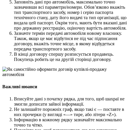
Заповніть дані про автомобіль, максимально точно
Харківська область
зазначивши всі параметри/номери. Обов’язково вкажіть
Херсонська область
тип транспортного засобу, номер і серію паспорта
технічного стану, дату його видачі та тип організації, що
Хмельницька область
видала цей паспорт. Окрім того, мають бути вказані дані
Черкаська область
про державну реєстрацію, оціночну вартість автомобіля.
Чернівецька область
Зазначте термін передачі автомобіля новому власнику.
Чернігівська область
Також, якщо це має відбутися не під час підписання
договору, вкажіть точне місце, в якому відбудеться
Особи відповідальні за контактування з
передача транспортного засобу.
питань укладення договорів
В кінці договору спершу розписується продавець.
Покупець робить це на другій сторінці договору.
Вивчаємо жестову мову
Дитяча сторінка
Новини про жестову мову
Ресурс для вивчення жестових мов різних країн
ЦУЖМ
Важливі нюанси
Проєкт "Жестова мова для поліцейських"
Про шахрайські схеми
Вписуйте дані з початку рядка, для того, щоб шахраї не
ВІКТОРИНА
змогли дописати зайвої інформації.
На допомогу військовим
Не залишайте порожніх граф, якщо такі є — поставте в
Медична термінологія жестовою мовою
них прочерки (у вигляді «—» тире, або літери «Z»).
Інформацію в кожному рядку зазначайте максимально
точно та чітко.