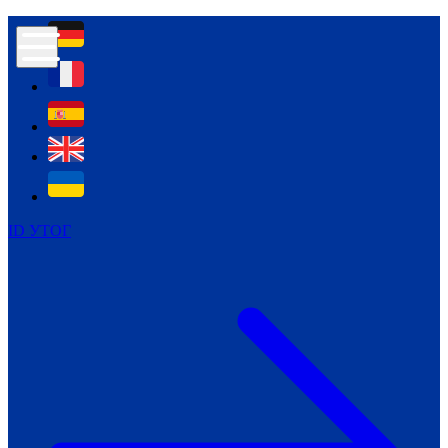
Контур психологічної безпеки глухих
Культура
Міжнародний тиждень глухих людей
Міжнародний тиждень глухих людей
2021
Міжнародний тиждень глухих людей
2022
Міжнародний тиждень глухих людей
2023
ID УТОГ
Міжнародний тиждень глухих людей
2024
Щоденні теми: 23 - 29 вересня
2024
Всеукраїнський пісенний
челендж «Україно, ти є!»
Молодіжний челендж «Жестова
мова для мене – це…»
Репортажі спеціальних та
інклюзивних начальних закладів
України