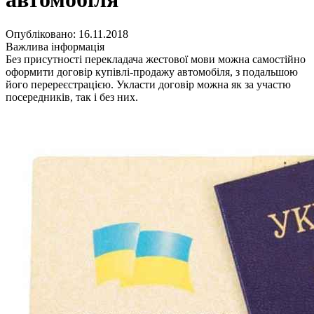
Кадрові зміни
Працевлаштування
Про глухих
Опубліковано: 16.11.2018
Постаті в УТОГ
Важлива інформація
Все про УТОГ: ваші права, послуги та підтримка:
Без присутності перекладача жестової мови можна самостійно
Важлива інформація
оформити договір купівлі-продажу автомобіля, з подальшою
Благодійні справи
його перереєстрацією. Укласти договір можна як за участю
Історія глухих
посередників, так і без них.
Коронавірус
Брифінги
Корисні інформаційні матеріали від Т. Ломакіної
Офіційна інформація
Про УТОГ
Керівництво УТОГ
Громадські ради УТОГ ⩺
Всеукраїнська Рада голів обласних
організацій УТОГ
Всеукраїнська Рада ветеранів УТОГ
Всеукраїнська Рада перекладачів жестової
мови УТОГ
Всеукраїнська Рада директорів УТОГ
Всеукраїнська молодіжна Рада УТОГ