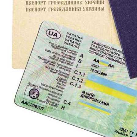
Молодіжні лідери УТОГ
Ветерани УТОГ
Мережа УТОГ
Підприємства УТОГ
Рекорди УТОГ
Видання УТОГ
Звіти
Посилання сторінок УТОГ
Контакти
Навчальні програми
Дошкільна освіта
Загальна освіта
Для абітурієнтів
Уроки
Українська жестова мова
Географія
Правознавство
Я досліджую світ
Реєстр перекладачів жестової мови Українського
товариства глухих
Підготовка перекладачів
"Сервіс УТОГ"