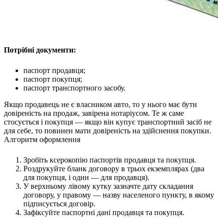
Атестація
Безбар'єрність для глухих
Вінницька область
Волинська область
Дніпропетровська область
Потрібні документи:
Донецька область
Житомирська область
паспорт продавця;
паспорт покупця;
Закарпатська область
паспорт транспортного засобу.
Запорізька область
Івано-Франківська область
Якщо продавець не є власником авто, то у нього має бути
довіреність на продаж, завірена нотаріусом. Те ж саме
Київ
стосується і покупця — якщо він купує транспортний засіб не
Київська область
для себе, то повинен мати довіреність на здійснення покупки.
Кіровоградська область
Алгоритм оформлення
Львівська область
Миколаївська область
Зробіть ксерокопію паспортів продавця та покупця.
Роздрукуйте бланк договору в трьох екземплярах (два
Одеська область
для покупця, і один — для продавця).
Полтавська область
У верхньому лівому кутку зазначте дату складання
Рівненська область
договору, у правому — назву населеного пункту, в якому
Сумська область
підписується договір.
Зафіксуйте паспортні дані продавця та покупця.
Тернопільська область