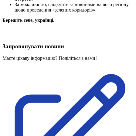
Статут УТОГ
За можливістю, слідкуйте за новинами вашого регіону
Нормативна база УТОГ
щодо проведення «зелених коридорів».
Конвенція ООН
Законодавство
Бережіть себе, українці.
Декларації
Документи ВФГ
Міжнародні документи
Запропонувати новини
Маєте цікаву інформацію? Поділіться з нами!