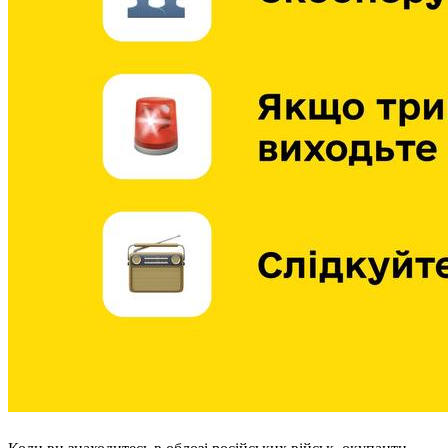
Атестація
Безбар'єрність для глухих
Вінницька область
Волинська область
Дніпропетровська область
Донецька область
Житомирська область
Закарпатська область
Запорізька область
Івано-Франківська область
Київ
Київська область
Кіровоградська область
Львівська область
Миколаївська область
Одеська область
Полтавська область
Рівненська область
Сумська область
Тернопільська область