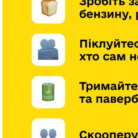
Молодіжні лідери УТОГ
Ветерани УТОГ
Мережа УТОГ
Підприємства УТОГ
Рекорди УТОГ
Видання УТОГ
Звіти
Посилання сторінок УТОГ
Контакти
Навчальні програми
Дошкільна освіта
Загальна освіта
Для абітурієнтів
Уроки
Українська жестова мова
Географія
Правознавство
Я досліджую світ
Реєстр перекладачів жестової мови Українського
товариства глухих
Підготовка перекладачів
"Сервіс УТОГ"