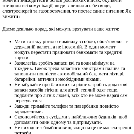
Коли ви знаходитесь в облозі російських військ, окупанти
Харківська область
знищили всі комунікації, люди залишились без води,
електроенергії та газопостачання, то постає єдине питання: Як
Херсонська область
вижити?
Хмельницька область
Черкаська область
Даємо декілько порад, які можуть врятувати ваше життя:
Чернівецька область
Чернігівська область
Мати готівку різного номіналу з собою, обов’язково – в
Особи відповідальні за контактування з
державній валюті, а не іноземній. В один момент
питань укладення договорів
можуть перестати працювати банкомати та кредитні
картки.
Зазделегідь зробіть запаси їжі та води мінімум на
Вивчаємо жестову мову
тиждень. Також треба запастись каністрами палива та
Дитяча сторінка
заповнити повністю автомобільний бак, мати ліхтарі,
Новини про жестову мову
батарейки, аптечки з необхідними ліками.
Ресурс для вивчення жестових мов різних країн
Не забувайте про близьких та рідних: зробіть додаткові
ЦУЖМ
запаси засобів гігієни для дітей, теплий одяг тощо,
Проєкт "Жестова мова для поліцейських"
подбайте про літніх людей, всіх хто не може наразі сам
Про шахрайські схеми
пересуватися.
ВІКТОРИНА
Завжди тримайте телефон та павербанки повністю
На допомогу військовим
зарядженими.
Медична термінологія жестовою мовою
Скооперуйтесь з сусідами з найближчих будинків, щоб
допомагати один одному та підтримувати.
Не виходьте з бомбосховищ, якщо на це не має екстреної
потреби.