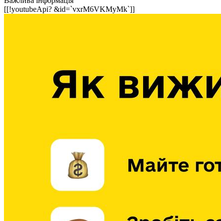
Важлива інформація
Кадрові зміни
[[!youtubeApi? &id=`vxrM6VKMyMk`]]
Працевлаштування
Про глухих
Постаті в УТОГ
Все про УТОГ: ваші права, послуги та підтримка:
Важлива інформація
Благодійні справи
Історія глухих
Коронавірус
Брифінги
Корисні інформаційні матеріали від Т. Ломакіної
Офіційна інформація
Про УТОГ
Керівництво УТОГ
Громадські ради УТОГ ⩺
Всеукраїнська Рада голів обласних
організацій УТОГ
Всеукраїнська Рада ветеранів УТОГ
Всеукраїнська Рада перекладачів жестової
мови УТОГ
Всеукраїнська Рада директорів УТОГ
Всеукраїнська молодіжна Рада УТОГ