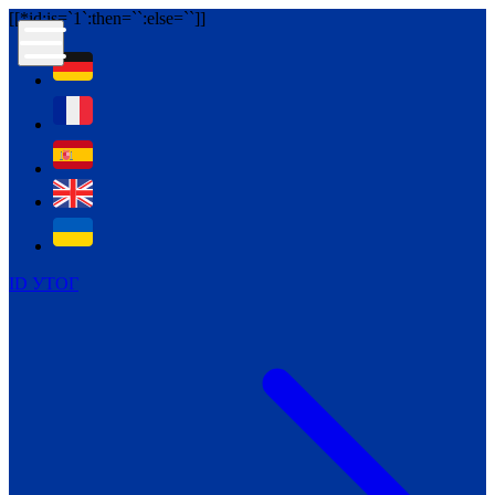
[[*id:is=`1`:then=`
`:else=`
`]]
Контур психологічної безпеки глухих
Культура
Міжнародний тиждень глухих людей
Міжнародний тиждень глухих людей
2021
Міжнародний тиждень глухих людей
2022
Міжнародний тиждень глухих людей
2023
Міжнародний тиждень глухих людей
ID УТОГ
2024
Щоденні теми: 23 - 29 вересня
2024
Всеукраїнський пісенний
челендж «Україно, ти є!»
Молодіжний челендж «Жестова
мова для мене – це…»
Репортажі спеціальних та
інклюзивних начальних закладів
України