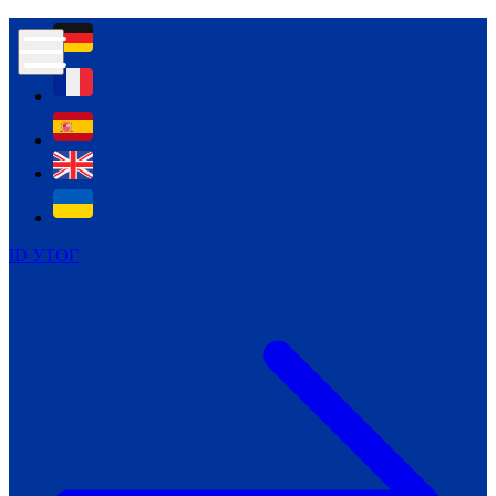
Контур психологічної безпеки глухих
Культура
Міжнародний тиждень глухих людей
Міжнародний тиждень глухих людей
2021
Міжнародний тиждень глухих людей
2022
Міжнародний тиждень глухих людей
2023
ID УТОГ
Міжнародний тиждень глухих людей
2024
Щоденні теми: 23 - 29 вересня
2024
Всеукраїнський пісенний
челендж «Україно, ти є!»
Молодіжний челендж «Жестова
мова для мене – це…»
Репортажі спеціальних та
інклюзивних начальних закладів
України