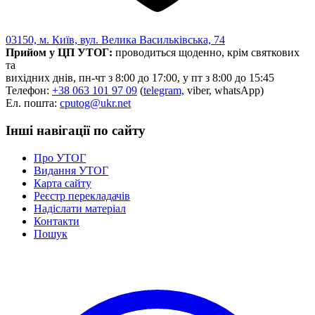
03150, м. Київ, вул. Велика Васильківська, 74
Прийом у ЦП УТОГ:
проводиться щоденно, крім святкових
та
вихідних днів, пн-чт з 8:00 до 17:00, у пт з 8:00 до 15:45
Телефон:
+38 063 101 97 09
(
telegram,
viber, whatsApp)
Ел. пошта:
cputog@ukr.net
Інші навігації по сайту
Про УТОГ
Видання УТОГ
Карта сайту
Реєстр перекладачів
Надіслати матеріал
Контакти
Пошук