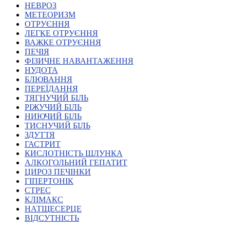
НЕВРОЗ
Харківська область
МЕТЕОРИЗМ
Херсонська область
ОТРУЄННЯ
Хмельницька область
ЛЕГКЕ ОТРУЄННЯ
ВАЖКЕ ОТРУЄННЯ
Черкаська область
ПЕЧІЯ
Чернівецька область
ФІЗИЧНЕ НАВАНТАЖЕННЯ
Чернігівська область
НУДОТА
Особи відповідальні за контактування з
БЛЮВАННЯ
питань укладення договорів
ПЕРЕЇДАННЯ
ТЯГНУЧИЙ БІЛЬ
РІЖУЧИЙ БІЛЬ
Вивчаємо жестову мову
НИЮЧИЙ БІЛЬ
Дитяча сторінка
ТИСНУЧИЙ БІЛЬ
Новини про жестову мову
ЗДУТТЯ
Ресурс для вивчення жестових мов різних країн
ГАСТРИТ
ЦУЖМ
КИСЛОТНІСТЬ ШЛУНКА
Проєкт "Жестова мова для поліцейських"
АЛКОГОЛЬНИЙ ГЕПАТИТ
Про шахрайські схеми
ЦИРОЗ ПЕЧІНКИ
ВІКТОРИНА
ГІПЕРТОНІК
На допомогу військовим
СТРЕС
Медична термінологія жестовою мовою
КЛІМАКС
НАТЩЕСЕРЦЕ
ВІДСУТНІСТЬ