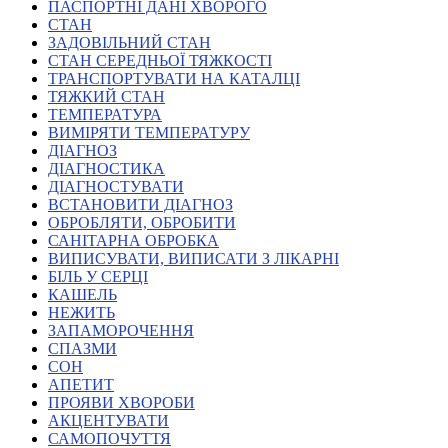
Молодіжні лідери УТОГ
ПАСПОРТНІ ДАНІ ХВОРОГО
Ветерани УТОГ
СТАН
Мережа УТОГ
ЗАДОВІЛЬНИЙ СТАН
Підприємства УТОГ
СТАН СЕРЕДНЬОЇ ТЯЖКОСТІ
Рекорди УТОГ
ТРАНСПОРТУВАТИ НА КАТАЛЦІ
Видання УТОГ
ТЯЖКИЙ СТАН
Звіти
ТЕМПЕРАТУРА
Посилання сторінок УТОГ
ВИМІРЯТИ ТЕМПЕРАТУРУ
Контакти
ДІАГНОЗ
ДІАГНОСТИКА
Навчальні програми
ДІАГНОСТУВАТИ
Дошкільна освіта
ВСТАНОВИТИ ДІАГНОЗ
Загальна освіта
ОБРОБЛЯТИ, ОБРОБИТИ
Для абітурієнтів
САНІТАРНА ОБРОБКА
Уроки
ВИПИСУВАТИ, ВИПИСАТИ З ЛІКАРНІ
БІЛЬ У СЕРЦІ
Українська жестова мова
КАШЕЛЬ
Географія
НЕЖИТЬ
Правознавство
ЗАПАМОРОЧЕННЯ
Я досліджую світ
СПАЗМИ
СОН
АПЕТИТ
Реєстр перекладачів жестової мови Українського
ПРОЯВИ ХВОРОБИ
товариства глухих
АКЦЕНТУВАТИ
Підготовка перекладачів
САМОПОЧУТТЯ
"Сервіс УТОГ"