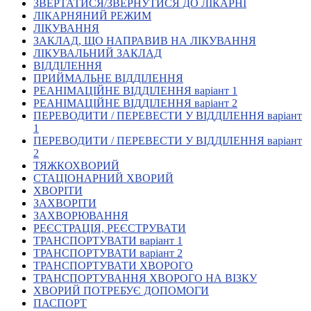
ЗВЕРТАТИСЯ/ЗВЕРНУТИСЯ ДО ЛІКАРНІ
Кадрові зміни
ЛІКАРНЯНИЙ РЕЖИМ
Працевлаштування
ЛІКУВАННЯ
Про глухих
ЗАКЛАД, ЩО НАПРАВИВ НА ЛІКУВАННЯ
Постаті в УТОГ
ЛІКУВАЛЬНИЙ ЗАКЛАД
Все про УТОГ: ваші права, послуги та підтримка:
ВІДДІЛЕННЯ
Важлива інформація
ПРИЙМАЛЬНЕ ВІДДІЛЕННЯ
Благодійні справи
РЕАНІМАЦІЙНЕ ВІДДІЛЕННЯ варіант 1
Історія глухих
РЕАНІМАЦІЙНЕ ВІДДІЛЕННЯ варіант 2
Коронавірус
ПЕРЕВОДИТИ / ПЕРЕВЕСТИ У ВІДДІЛЕННЯ варіант
Брифінги
1
Корисні інформаційні матеріали від Т. Ломакіної
ПЕРЕВОДИТИ / ПЕРЕВЕСТИ У ВІДДІЛЕННЯ варіант
Офіційна інформація
2
ТЯЖКОХВОРИЙ
Про УТОГ
СТАЦІОНАРНИЙ ХВОРИЙ
Керівництво УТОГ
ХВОРІТИ
Громадські ради УТОГ ⩺
ЗАХВОРІТИ
Всеукраїнська Рада голів обласних
ЗАХВОРЮВАННЯ
організацій УТОГ
РЕЄСТРАЦІЯ, РЕЄСТРУВАТИ
ТРАНСПОРТУВАТИ варіант 1
Всеукраїнська Рада ветеранів УТОГ
ТРАНСПОРТУВАТИ варіант 2
Всеукраїнська Рада перекладачів жестової
ТРАНСПОРТУВАТИ ХВОРОГО
мови УТОГ
ТРАНСПОРТУВАННЯ ХВОРОГО НА ВІЗКУ
Всеукраїнська Рада директорів УТОГ
ХВОРИЙ ПОТРЕБУЄ ДОПОМОГИ
Всеукраїнська молодіжна Рада УТОГ
ПАСПОРТ