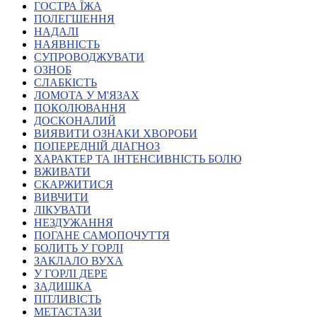
ГОСТРА ЇЖА
Атестація
ПОЛЕГШЕННЯ
Безбар'єрність для глухих
НАДАЛІ
Вінницька область
НАЯВНІСТЬ
Волинська область
СУПРОВОДЖУВАТИ
Дніпропетровська область
ОЗНОБ
СЛАБКІСТЬ
Донецька область
ЛОМОТА У М'ЯЗАХ
Житомирська область
ПОКОЛЮВАННЯ
Закарпатська область
ДОСКОНАЛИЙ
Запорізька область
ВИЯВИТИ ОЗНАКИ ХВОРОБИ
ПОПЕРЕДНІЙ ДІАГНОЗ
Івано-Франківська область
ХАРАКТЕР ТА ІНТЕНСИВНІСТЬ БОЛЮ
Київ
ВЖИВАТИ
Київська область
СКАРЖИТИСЯ
ВИВЧИТИ
Кіровоградська область
ЛІКУВАТИ
Львівська область
НЕЗДУЖАННЯ
Миколаївська область
ПОГАНЕ САМОПОЧУТТЯ
Одеська область
БОЛИТЬ У ГОРЛІ
ЗАКЛАЛО ВУХА
Полтавська область
У ГОРЛІ ДЕРЕ
Рівненська область
ЗАДИШКА
Сумська область
ПІТЛИВІСТЬ
Тернопільська область
МЕТАСТАЗИ