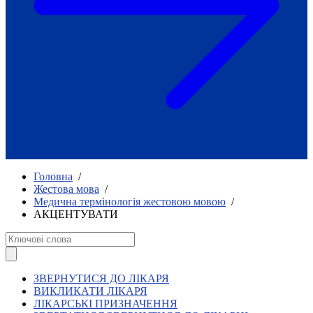
Як приклад стійкості спільноти
глухих
Говоримо коротко про наболіле
Міжнародний тиждень глухих людей
2025
Всеукраїнський челендж «Молодь
співає»
Інтерв'ю «Світ глухих: унікальні у
своїй професії»
Немає прав людини без права на
жестову мову.
Всеукраїнський конкурс «Людина року в
Головна
/
УТОГ»: прийом заявок 2023
Жестова мова
/
Медична термінологія жестовою мовою
/
Флешмоб «Історії успіхів, які надихають»
АКЦЕНТУВАТИ
Переклад жестовою мовою
Чим займається УТОГ
Діяльність УТОГ
90 років УТОГ
92 роки УТОГ
ЗВЕРНУТИСЯ ДО ЛІКАРЯ
93 роки УТОГ
ВИКЛИКАТИ ЛІКАРЯ
ЛІКАРСЬКІ ПРИЗНАЧЕННЯ
Історії та спогади ветеранів УТОГ