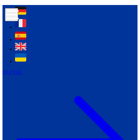
Контур психологічної безпеки глухих
Культура
Міжнародний тиждень глухих людей
Міжнародний тиждень глухих людей
2021
Міжнародний тиждень глухих людей
2022
Міжнародний тиждень глухих людей
2023
ID УТОГ
Міжнародний тиждень глухих людей
2024
Щоденні теми: 23 - 29 вересня
2024
Всеукраїнський пісенний
челендж «Україно, ти є!»
Молодіжний челендж «Жестова
мова для мене – це…»
Репортажі спеціальних та
інклюзивних начальних закладів
України