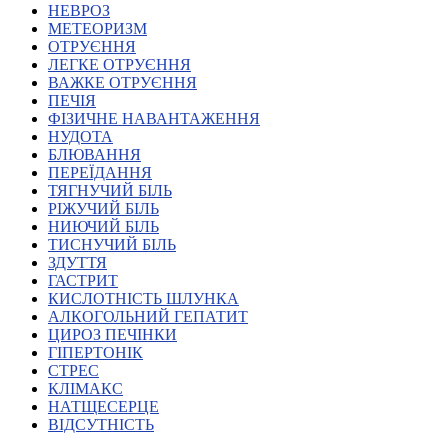
НЕВРОЗ
Харківська область
МЕТЕОРИЗМ
Херсонська область
ОТРУЄННЯ
Хмельницька область
ЛЕГКЕ ОТРУЄННЯ
ВАЖКЕ ОТРУЄННЯ
Черкаська область
ПЕЧІЯ
Чернівецька область
ФІЗИЧНЕ НАВАНТАЖЕННЯ
Чернігівська область
НУДОТА
Особи відповідальні за контактування з
БЛЮВАННЯ
питань укладення договорів
ПЕРЕЇДАННЯ
ТЯГНУЧИЙ БІЛЬ
РІЖУЧИЙ БІЛЬ
Вивчаємо жестову мову
НИЮЧИЙ БІЛЬ
Дитяча сторінка
ТИСНУЧИЙ БІЛЬ
Новини про жестову мову
ЗДУТТЯ
Ресурс для вивчення жестових мов різних країн
ГАСТРИТ
ЦУЖМ
КИСЛОТНІСТЬ ШЛУНКА
Проєкт "Жестова мова для поліцейських"
АЛКОГОЛЬНИЙ ГЕПАТИТ
Про шахрайські схеми
ЦИРОЗ ПЕЧІНКИ
ВІКТОРИНА
ГІПЕРТОНІК
На допомогу військовим
СТРЕС
Медична термінологія жестовою мовою
КЛІМАКС
НАТЩЕСЕРЦЕ
ВІДСУТНІСТЬ