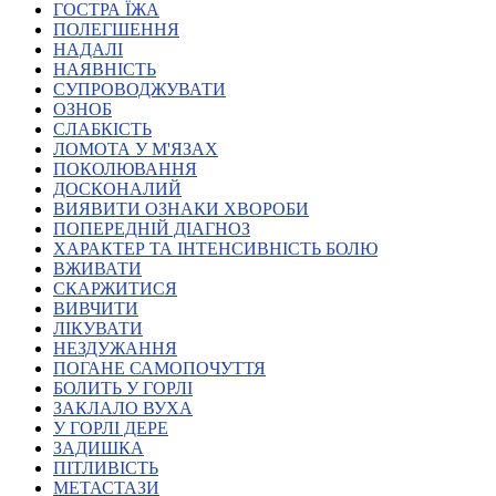
ГОСТРА ЇЖА
Атестація
ПОЛЕГШЕННЯ
Безбар'єрність для глухих
НАДАЛІ
Вінницька область
НАЯВНІСТЬ
Волинська область
СУПРОВОДЖУВАТИ
Дніпропетровська область
ОЗНОБ
СЛАБКІСТЬ
Донецька область
ЛОМОТА У М'ЯЗАХ
Житомирська область
ПОКОЛЮВАННЯ
Закарпатська область
ДОСКОНАЛИЙ
Запорізька область
ВИЯВИТИ ОЗНАКИ ХВОРОБИ
ПОПЕРЕДНІЙ ДІАГНОЗ
Івано-Франківська область
ХАРАКТЕР ТА ІНТЕНСИВНІСТЬ БОЛЮ
Київ
ВЖИВАТИ
Київська область
СКАРЖИТИСЯ
ВИВЧИТИ
Кіровоградська область
ЛІКУВАТИ
Львівська область
НЕЗДУЖАННЯ
Миколаївська область
ПОГАНЕ САМОПОЧУТТЯ
Одеська область
БОЛИТЬ У ГОРЛІ
ЗАКЛАЛО ВУХА
Полтавська область
У ГОРЛІ ДЕРЕ
Рівненська область
ЗАДИШКА
Сумська область
ПІТЛИВІСТЬ
Тернопільська область
МЕТАСТАЗИ