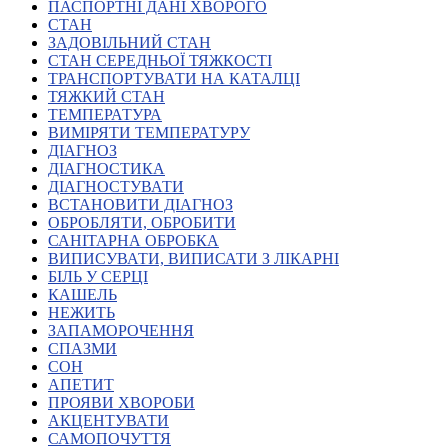
Молодіжні лідери УТОГ
ПАСПОРТНІ ДАНІ ХВОРОГО
Ветерани УТОГ
СТАН
Мережа УТОГ
ЗАДОВІЛЬНИЙ СТАН
Підприємства УТОГ
СТАН СЕРЕДНЬОЇ ТЯЖКОСТІ
Рекорди УТОГ
ТРАНСПОРТУВАТИ НА КАТАЛЦІ
Видання УТОГ
ТЯЖКИЙ СТАН
Звіти
ТЕМПЕРАТУРА
Посилання сторінок УТОГ
ВИМІРЯТИ ТЕМПЕРАТУРУ
Контакти
ДІАГНОЗ
ДІАГНОСТИКА
Навчальні програми
ДІАГНОСТУВАТИ
Дошкільна освіта
ВСТАНОВИТИ ДІАГНОЗ
Загальна освіта
ОБРОБЛЯТИ, ОБРОБИТИ
Для абітурієнтів
САНІТАРНА ОБРОБКА
Уроки
ВИПИСУВАТИ, ВИПИСАТИ З ЛІКАРНІ
БІЛЬ У СЕРЦІ
Українська жестова мова
КАШЕЛЬ
Географія
НЕЖИТЬ
Правознавство
ЗАПАМОРОЧЕННЯ
Я досліджую світ
СПАЗМИ
СОН
АПЕТИТ
Реєстр перекладачів жестової мови Українського
ПРОЯВИ ХВОРОБИ
товариства глухих
АКЦЕНТУВАТИ
Підготовка перекладачів
САМОПОЧУТТЯ
"Сервіс УТОГ"