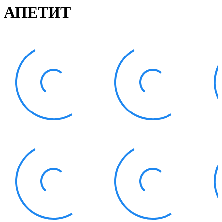
Статут УТОГ
АПЕТИТ
Нормативна база УТОГ
Конвенція ООН
Законодавство
Декларації
Документи ВФГ
Міжнародні документи