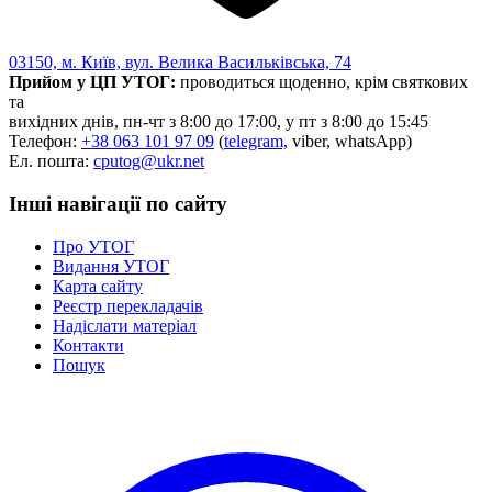
03150, м. Київ, вул. Велика Васильківська, 74
Прийом у ЦП УТОГ:
проводиться щоденно, крім святкових
та
вихідних днів, пн-чт з 8:00 до 17:00, у пт з 8:00 до 15:45
Телефон:
+38 063 101 97 09
(
telegram,
viber, whatsApp)
Ел. пошта:
cputog@ukr.net
Інші навігації по сайту
Про УТОГ
Видання УТОГ
Карта сайту
Реєстр перекладачів
Надіслати матеріал
Контакти
Пошук