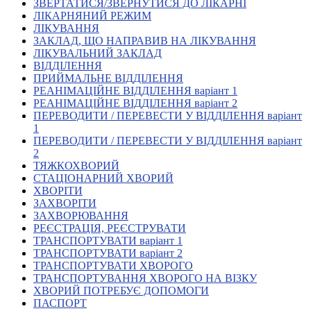
ЗВЕРТАТИСЯ/ЗВЕРНУТИСЯ ДО ЛІКАРНІ
Кадрові зміни
ЛІКАРНЯНИЙ РЕЖИМ
Працевлаштування
ЛІКУВАННЯ
Про глухих
ЗАКЛАД, ЩО НАПРАВИВ НА ЛІКУВАННЯ
Постаті в УТОГ
ЛІКУВАЛЬНИЙ ЗАКЛАД
Все про УТОГ: ваші права, послуги та підтримка:
ВІДДІЛЕННЯ
Важлива інформація
ПРИЙМАЛЬНЕ ВІДДІЛЕННЯ
Благодійні справи
РЕАНІМАЦІЙНЕ ВІДДІЛЕННЯ варіант 1
Історія глухих
РЕАНІМАЦІЙНЕ ВІДДІЛЕННЯ варіант 2
Коронавірус
ПЕРЕВОДИТИ / ПЕРЕВЕСТИ У ВІДДІЛЕННЯ варіант
Брифінги
1
Корисні інформаційні матеріали від Т. Ломакіної
ПЕРЕВОДИТИ / ПЕРЕВЕСТИ У ВІДДІЛЕННЯ варіант
Офіційна інформація
2
ТЯЖКОХВОРИЙ
Про УТОГ
СТАЦІОНАРНИЙ ХВОРИЙ
Керівництво УТОГ
ХВОРІТИ
Громадські ради УТОГ ⩺
ЗАХВОРІТИ
Всеукраїнська Рада голів обласних
ЗАХВОРЮВАННЯ
організацій УТОГ
РЕЄСТРАЦІЯ, РЕЄСТРУВАТИ
ТРАНСПОРТУВАТИ варіант 1
Всеукраїнська Рада ветеранів УТОГ
ТРАНСПОРТУВАТИ варіант 2
Всеукраїнська Рада перекладачів жестової
ТРАНСПОРТУВАТИ ХВОРОГО
мови УТОГ
ТРАНСПОРТУВАННЯ ХВОРОГО НА ВІЗКУ
Всеукраїнська Рада директорів УТОГ
ХВОРИЙ ПОТРЕБУЄ ДОПОМОГИ
Всеукраїнська молодіжна Рада УТОГ
ПАСПОРТ