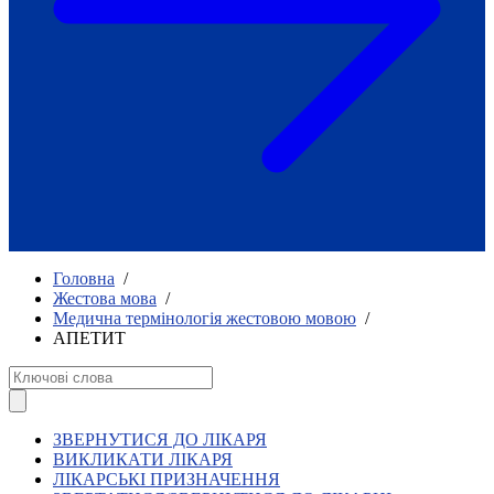
Як приклад стійкості спільноти
глухих
Говоримо коротко про наболіле
Міжнародний тиждень глухих людей
2025
Всеукраїнський челендж «Молодь
співає»
Інтерв'ю «Світ глухих: унікальні у
своїй професії»
Немає прав людини без права на
жестову мову.
Всеукраїнський конкурс «Людина року в
Головна
/
УТОГ»: прийом заявок 2023
Жестова мова
/
Медична термінологія жестовою мовою
/
Флешмоб «Історії успіхів, які надихають»
АПЕТИТ
Переклад жестовою мовою
Чим займається УТОГ
Діяльність УТОГ
90 років УТОГ
92 роки УТОГ
ЗВЕРНУТИСЯ ДО ЛІКАРЯ
93 роки УТОГ
ВИКЛИКАТИ ЛІКАРЯ
ЛІКАРСЬКІ ПРИЗНАЧЕННЯ
Історії та спогади ветеранів УТОГ