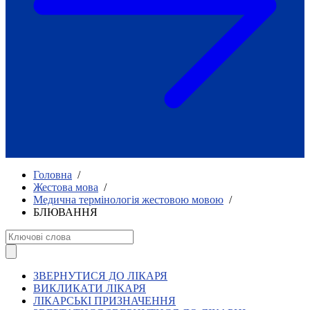
Як приклад стійкості спільноти
глухих
Говоримо коротко про наболіле
Міжнародний тиждень глухих людей
2025
Всеукраїнський челендж «Молодь
співає»
Інтерв'ю «Світ глухих: унікальні у
своїй професії»
Немає прав людини без права на
жестову мову.
Всеукраїнський конкурс «Людина року в
Головна
/
УТОГ»: прийом заявок 2023
Жестова мова
/
Медична термінологія жестовою мовою
/
Флешмоб «Історії успіхів, які надихають»
БЛЮВАННЯ
Переклад жестовою мовою
Чим займається УТОГ
Діяльність УТОГ
90 років УТОГ
92 роки УТОГ
ЗВЕРНУТИСЯ ДО ЛІКАРЯ
93 роки УТОГ
ВИКЛИКАТИ ЛІКАРЯ
ЛІКАРСЬКІ ПРИЗНАЧЕННЯ
Історії та спогади ветеранів УТОГ