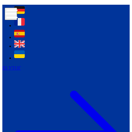
Контур психологічної безпеки глухих
Культура
Міжнародний тиждень глухих людей
Міжнародний тиждень глухих людей
2021
Міжнародний тиждень глухих людей
2022
Міжнародний тиждень глухих людей
2023
ID УТОГ
Міжнародний тиждень глухих людей
2024
Щоденні теми: 23 - 29 вересня
2024
Всеукраїнський пісенний
челендж «Україно, ти є!»
Молодіжний челендж «Жестова
мова для мене – це…»
Репортажі спеціальних та
інклюзивних начальних закладів
України