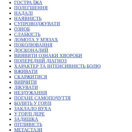
ГОСТРА ЇЖА
Атестація
ПОЛЕГШЕННЯ
Безбар'єрність для глухих
НАДАЛІ
Вінницька область
НАЯВНІСТЬ
Волинська область
СУПРОВОДЖУВАТИ
Дніпропетровська область
ОЗНОБ
СЛАБКІСТЬ
Донецька область
ЛОМОТА У М'ЯЗАХ
Житомирська область
ПОКОЛЮВАННЯ
Закарпатська область
ДОСКОНАЛИЙ
Запорізька область
ВИЯВИТИ ОЗНАКИ ХВОРОБИ
ПОПЕРЕДНІЙ ДІАГНОЗ
Івано-Франківська область
ХАРАКТЕР ТА ІНТЕНСИВНІСТЬ БОЛЮ
Київ
ВЖИВАТИ
Київська область
СКАРЖИТИСЯ
ВИВЧИТИ
Кіровоградська область
ЛІКУВАТИ
Львівська область
НЕЗДУЖАННЯ
Миколаївська область
ПОГАНЕ САМОПОЧУТТЯ
Одеська область
БОЛИТЬ У ГОРЛІ
ЗАКЛАЛО ВУХА
Полтавська область
У ГОРЛІ ДЕРЕ
Рівненська область
ЗАДИШКА
Сумська область
ПІТЛИВІСТЬ
Тернопільська область
МЕТАСТАЗИ