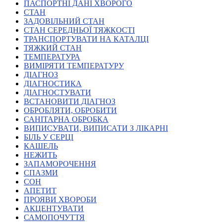
Молодіжні лідери УТОГ
ПАСПОРТНІ ДАНІ ХВОРОГО
Ветерани УТОГ
СТАН
Мережа УТОГ
ЗАДОВІЛЬНИЙ СТАН
Підприємства УТОГ
СТАН СЕРЕДНЬОЇ ТЯЖКОСТІ
Рекорди УТОГ
ТРАНСПОРТУВАТИ НА КАТАЛЦІ
Видання УТОГ
ТЯЖКИЙ СТАН
Звіти
ТЕМПЕРАТУРА
Посилання сторінок УТОГ
ВИМІРЯТИ ТЕМПЕРАТУРУ
Контакти
ДІАГНОЗ
ДІАГНОСТИКА
Навчальні програми
ДІАГНОСТУВАТИ
Дошкільна освіта
ВСТАНОВИТИ ДІАГНОЗ
Загальна освіта
ОБРОБЛЯТИ, ОБРОБИТИ
Для абітурієнтів
САНІТАРНА ОБРОБКА
Уроки
ВИПИСУВАТИ, ВИПИСАТИ З ЛІКАРНІ
БІЛЬ У СЕРЦІ
Українська жестова мова
КАШЕЛЬ
Географія
НЕЖИТЬ
Правознавство
ЗАПАМОРОЧЕННЯ
Я досліджую світ
СПАЗМИ
СОН
АПЕТИТ
Реєстр перекладачів жестової мови Українського
ПРОЯВИ ХВОРОБИ
товариства глухих
АКЦЕНТУВАТИ
Підготовка перекладачів
САМОПОЧУТТЯ
"Сервіс УТОГ"