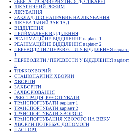
ЗВЕРТАТИСЯ/ЗВЕРНУТИСЯ ДО ЛІКАРНІ
Кадрові зміни
ЛІКАРНЯНИЙ РЕЖИМ
Працевлаштування
ЛІКУВАННЯ
Про глухих
ЗАКЛАД, ЩО НАПРАВИВ НА ЛІКУВАННЯ
Постаті в УТОГ
ЛІКУВАЛЬНИЙ ЗАКЛАД
Все про УТОГ: ваші права, послуги та підтримка:
ВІДДІЛЕННЯ
Важлива інформація
ПРИЙМАЛЬНЕ ВІДДІЛЕННЯ
Благодійні справи
РЕАНІМАЦІЙНЕ ВІДДІЛЕННЯ варіант 1
Історія глухих
РЕАНІМАЦІЙНЕ ВІДДІЛЕННЯ варіант 2
Коронавірус
ПЕРЕВОДИТИ / ПЕРЕВЕСТИ У ВІДДІЛЕННЯ варіант
Брифінги
1
Корисні інформаційні матеріали від Т. Ломакіної
ПЕРЕВОДИТИ / ПЕРЕВЕСТИ У ВІДДІЛЕННЯ варіант
Офіційна інформація
2
ТЯЖКОХВОРИЙ
Про УТОГ
СТАЦІОНАРНИЙ ХВОРИЙ
Керівництво УТОГ
ХВОРІТИ
Громадські ради УТОГ ⩺
ЗАХВОРІТИ
Всеукраїнська Рада голів обласних
ЗАХВОРЮВАННЯ
організацій УТОГ
РЕЄСТРАЦІЯ, РЕЄСТРУВАТИ
ТРАНСПОРТУВАТИ варіант 1
Всеукраїнська Рада ветеранів УТОГ
ТРАНСПОРТУВАТИ варіант 2
Всеукраїнська Рада перекладачів жестової
ТРАНСПОРТУВАТИ ХВОРОГО
мови УТОГ
ТРАНСПОРТУВАННЯ ХВОРОГО НА ВІЗКУ
Всеукраїнська Рада директорів УТОГ
ХВОРИЙ ПОТРЕБУЄ ДОПОМОГИ
Всеукраїнська молодіжна Рада УТОГ
ПАСПОРТ