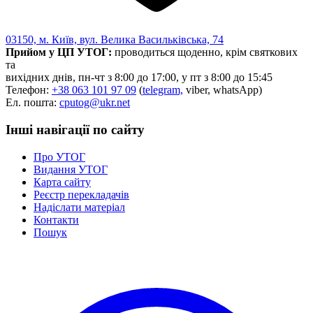
03150, м. Київ, вул. Велика Васильківська, 74
Прийом у ЦП УТОГ:
проводиться щоденно, крім святкових
та
вихідних днів, пн-чт з 8:00 до 17:00, у пт з 8:00 до 15:45
Телефон:
+38 063 101 97 09
(
telegram,
viber, whatsApp)
Ел. пошта:
cputog@ukr.net
Інші навігації по сайту
Про УТОГ
Видання УТОГ
Карта сайту
Реєстр перекладачів
Надіслати матеріал
Контакти
Пошук