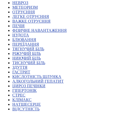
НЕВРОЗ
Харківська область
МЕТЕОРИЗМ
Херсонська область
ОТРУЄННЯ
Хмельницька область
ЛЕГКЕ ОТРУЄННЯ
ВАЖКЕ ОТРУЄННЯ
Черкаська область
ПЕЧІЯ
Чернівецька область
ФІЗИЧНЕ НАВАНТАЖЕННЯ
Чернігівська область
НУДОТА
Особи відповідальні за контактування з
БЛЮВАННЯ
питань укладення договорів
ПЕРЕЇДАННЯ
ТЯГНУЧИЙ БІЛЬ
РІЖУЧИЙ БІЛЬ
Вивчаємо жестову мову
НИЮЧИЙ БІЛЬ
Дитяча сторінка
ТИСНУЧИЙ БІЛЬ
Новини про жестову мову
ЗДУТТЯ
Ресурс для вивчення жестових мов різних країн
ГАСТРИТ
ЦУЖМ
КИСЛОТНІСТЬ ШЛУНКА
Проєкт "Жестова мова для поліцейських"
АЛКОГОЛЬНИЙ ГЕПАТИТ
Про шахрайські схеми
ЦИРОЗ ПЕЧІНКИ
ВІКТОРИНА
ГІПЕРТОНІК
На допомогу військовим
СТРЕС
Медична термінологія жестовою мовою
КЛІМАКС
НАТЩЕСЕРЦЕ
ВІДСУТНІСТЬ