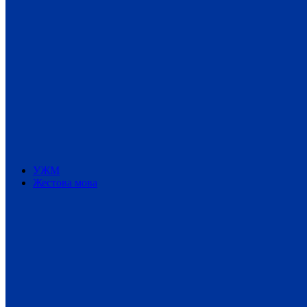
УЖМ
Жестова мова