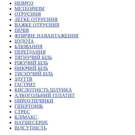
НЕВРОЗ
Харківська область
МЕТЕОРИЗМ
Херсонська область
ОТРУЄННЯ
Хмельницька область
ЛЕГКЕ ОТРУЄННЯ
ВАЖКЕ ОТРУЄННЯ
Черкаська область
ПЕЧІЯ
Чернівецька область
ФІЗИЧНЕ НАВАНТАЖЕННЯ
Чернігівська область
НУДОТА
Особи відповідальні за контактування з
БЛЮВАННЯ
питань укладення договорів
ПЕРЕЇДАННЯ
ТЯГНУЧИЙ БІЛЬ
РІЖУЧИЙ БІЛЬ
Вивчаємо жестову мову
НИЮЧИЙ БІЛЬ
Дитяча сторінка
ТИСНУЧИЙ БІЛЬ
Новини про жестову мову
ЗДУТТЯ
Ресурс для вивчення жестових мов різних країн
ГАСТРИТ
ЦУЖМ
КИСЛОТНІСТЬ ШЛУНКА
Проєкт "Жестова мова для поліцейських"
АЛКОГОЛЬНИЙ ГЕПАТИТ
Про шахрайські схеми
ЦИРОЗ ПЕЧІНКИ
ВІКТОРИНА
ГІПЕРТОНІК
На допомогу військовим
СТРЕС
Медична термінологія жестовою мовою
КЛІМАКС
НАТЩЕСЕРЦЕ
ВІДСУТНІСТЬ