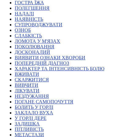
ГОСТРА ЇЖА
Атестація
ПОЛЕГШЕННЯ
Безбар'єрність для глухих
НАДАЛІ
Вінницька область
НАЯВНІСТЬ
Волинська область
СУПРОВОДЖУВАТИ
Дніпропетровська область
ОЗНОБ
СЛАБКІСТЬ
Донецька область
ЛОМОТА У М'ЯЗАХ
Житомирська область
ПОКОЛЮВАННЯ
Закарпатська область
ДОСКОНАЛИЙ
Запорізька область
ВИЯВИТИ ОЗНАКИ ХВОРОБИ
ПОПЕРЕДНІЙ ДІАГНОЗ
Івано-Франківська область
ХАРАКТЕР ТА ІНТЕНСИВНІСТЬ БОЛЮ
Київ
ВЖИВАТИ
Київська область
СКАРЖИТИСЯ
ВИВЧИТИ
Кіровоградська область
ЛІКУВАТИ
Львівська область
НЕЗДУЖАННЯ
Миколаївська область
ПОГАНЕ САМОПОЧУТТЯ
Одеська область
БОЛИТЬ У ГОРЛІ
ЗАКЛАЛО ВУХА
Полтавська область
У ГОРЛІ ДЕРЕ
Рівненська область
ЗАДИШКА
Сумська область
ПІТЛИВІСТЬ
Тернопільська область
МЕТАСТАЗИ