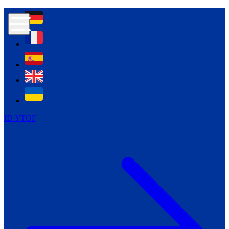
Контур психологічної безпеки глухих
Культура
Міжнародний тиждень глухих людей
Міжнародний тиждень глухих людей
2021
Міжнародний тиждень глухих людей
2022
Міжнародний тиждень глухих людей
2023
ID УТОГ
Міжнародний тиждень глухих людей
2024
Щоденні теми: 23 - 29 вересня
2024
Всеукраїнський пісенний
челендж «Україно, ти є!»
Молодіжний челендж «Жестова
мова для мене – це…»
Репортажі спеціальних та
інклюзивних начальних закладів
України