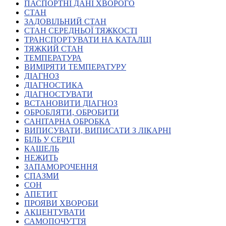
Молодіжні лідери УТОГ
ПАСПОРТНІ ДАНІ ХВОРОГО
Ветерани УТОГ
СТАН
Мережа УТОГ
ЗАДОВІЛЬНИЙ СТАН
Підприємства УТОГ
СТАН СЕРЕДНЬОЇ ТЯЖКОСТІ
Рекорди УТОГ
ТРАНСПОРТУВАТИ НА КАТАЛЦІ
Видання УТОГ
ТЯЖКИЙ СТАН
Звіти
ТЕМПЕРАТУРА
Посилання сторінок УТОГ
ВИМІРЯТИ ТЕМПЕРАТУРУ
Контакти
ДІАГНОЗ
ДІАГНОСТИКА
Навчальні програми
ДІАГНОСТУВАТИ
Дошкільна освіта
ВСТАНОВИТИ ДІАГНОЗ
Загальна освіта
ОБРОБЛЯТИ, ОБРОБИТИ
Для абітурієнтів
САНІТАРНА ОБРОБКА
Уроки
ВИПИСУВАТИ, ВИПИСАТИ З ЛІКАРНІ
БІЛЬ У СЕРЦІ
Українська жестова мова
КАШЕЛЬ
Географія
НЕЖИТЬ
Правознавство
ЗАПАМОРОЧЕННЯ
Я досліджую світ
СПАЗМИ
СОН
АПЕТИТ
Реєстр перекладачів жестової мови Українського
ПРОЯВИ ХВОРОБИ
товариства глухих
АКЦЕНТУВАТИ
Підготовка перекладачів
САМОПОЧУТТЯ
"Сервіс УТОГ"