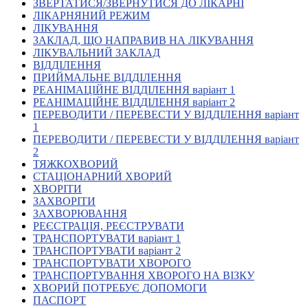
ЗВЕРТАТИСЯ/ЗВЕРНУТИСЯ ДО ЛІКАРНІ
Кадрові зміни
ЛІКАРНЯНИЙ РЕЖИМ
Працевлаштування
ЛІКУВАННЯ
Про глухих
ЗАКЛАД, ЩО НАПРАВИВ НА ЛІКУВАННЯ
Постаті в УТОГ
ЛІКУВАЛЬНИЙ ЗАКЛАД
Все про УТОГ: ваші права, послуги та підтримка:
ВІДДІЛЕННЯ
Важлива інформація
ПРИЙМАЛЬНЕ ВІДДІЛЕННЯ
Благодійні справи
РЕАНІМАЦІЙНЕ ВІДДІЛЕННЯ варіант 1
Історія глухих
РЕАНІМАЦІЙНЕ ВІДДІЛЕННЯ варіант 2
Коронавірус
ПЕРЕВОДИТИ / ПЕРЕВЕСТИ У ВІДДІЛЕННЯ варіант
Брифінги
1
Корисні інформаційні матеріали від Т. Ломакіної
ПЕРЕВОДИТИ / ПЕРЕВЕСТИ У ВІДДІЛЕННЯ варіант
Офіційна інформація
2
ТЯЖКОХВОРИЙ
Про УТОГ
СТАЦІОНАРНИЙ ХВОРИЙ
Керівництво УТОГ
ХВОРІТИ
Громадські ради УТОГ ⩺
ЗАХВОРІТИ
Всеукраїнська Рада голів обласних
ЗАХВОРЮВАННЯ
організацій УТОГ
РЕЄСТРАЦІЯ, РЕЄСТРУВАТИ
ТРАНСПОРТУВАТИ варіант 1
Всеукраїнська Рада ветеранів УТОГ
ТРАНСПОРТУВАТИ варіант 2
Всеукраїнська Рада перекладачів жестової
ТРАНСПОРТУВАТИ ХВОРОГО
мови УТОГ
ТРАНСПОРТУВАННЯ ХВОРОГО НА ВІЗКУ
Всеукраїнська Рада директорів УТОГ
ХВОРИЙ ПОТРЕБУЄ ДОПОМОГИ
Всеукраїнська молодіжна Рада УТОГ
ПАСПОРТ