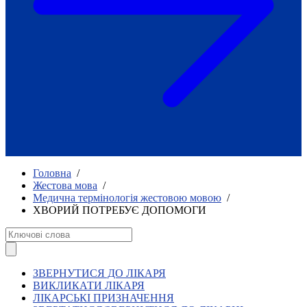
Як приклад стійкості спільноти
глухих
Говоримо коротко про наболіле
Міжнародний тиждень глухих людей
2025
Всеукраїнський челендж «Молодь
співає»
Інтерв'ю «Світ глухих: унікальні у
своїй професії»
Немає прав людини без права на
жестову мову.
Всеукраїнський конкурс «Людина року в
Головна
/
УТОГ»: прийом заявок 2023
Жестова мова
/
Медична термінологія жестовою мовою
/
Флешмоб «Історії успіхів, які надихають»
ХВОРИЙ ПОТРЕБУЄ ДОПОМОГИ
Переклад жестовою мовою
Чим займається УТОГ
Діяльність УТОГ
90 років УТОГ
92 роки УТОГ
ЗВЕРНУТИСЯ ДО ЛІКАРЯ
93 роки УТОГ
ВИКЛИКАТИ ЛІКАРЯ
ЛІКАРСЬКІ ПРИЗНАЧЕННЯ
Історії та спогади ветеранів УТОГ