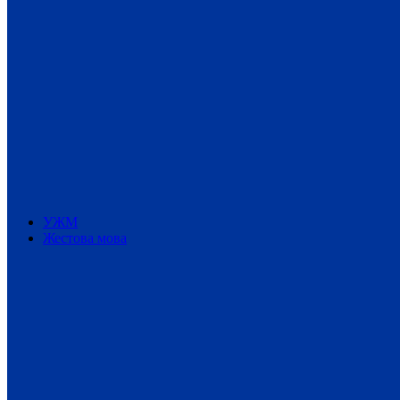
УЖМ
Жестова мова