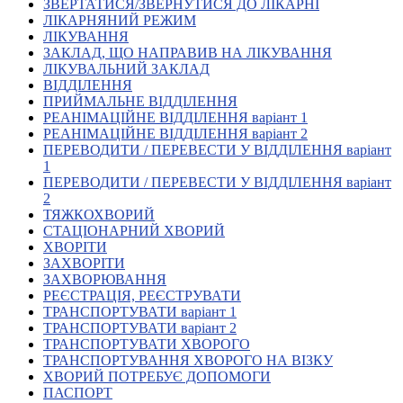
ЗВЕРТАТИСЯ/ЗВЕРНУТИСЯ ДО ЛІКАРНІ
Кадрові зміни
ЛІКАРНЯНИЙ РЕЖИМ
Працевлаштування
ЛІКУВАННЯ
Про глухих
ЗАКЛАД, ЩО НАПРАВИВ НА ЛІКУВАННЯ
Постаті в УТОГ
ЛІКУВАЛЬНИЙ ЗАКЛАД
Все про УТОГ: ваші права, послуги та підтримка:
ВІДДІЛЕННЯ
Важлива інформація
ПРИЙМАЛЬНЕ ВІДДІЛЕННЯ
Благодійні справи
РЕАНІМАЦІЙНЕ ВІДДІЛЕННЯ варіант 1
Історія глухих
РЕАНІМАЦІЙНЕ ВІДДІЛЕННЯ варіант 2
Коронавірус
ПЕРЕВОДИТИ / ПЕРЕВЕСТИ У ВІДДІЛЕННЯ варіант
Брифінги
1
Корисні інформаційні матеріали від Т. Ломакіної
ПЕРЕВОДИТИ / ПЕРЕВЕСТИ У ВІДДІЛЕННЯ варіант
Офіційна інформація
2
ТЯЖКОХВОРИЙ
Про УТОГ
СТАЦІОНАРНИЙ ХВОРИЙ
Керівництво УТОГ
ХВОРІТИ
Громадські ради УТОГ ⩺
ЗАХВОРІТИ
Всеукраїнська Рада голів обласних
ЗАХВОРЮВАННЯ
організацій УТОГ
РЕЄСТРАЦІЯ, РЕЄСТРУВАТИ
ТРАНСПОРТУВАТИ варіант 1
Всеукраїнська Рада ветеранів УТОГ
ТРАНСПОРТУВАТИ варіант 2
Всеукраїнська Рада перекладачів жестової
ТРАНСПОРТУВАТИ ХВОРОГО
мови УТОГ
ТРАНСПОРТУВАННЯ ХВОРОГО НА ВІЗКУ
Всеукраїнська Рада директорів УТОГ
ХВОРИЙ ПОТРЕБУЄ ДОПОМОГИ
Всеукраїнська молодіжна Рада УТОГ
ПАСПОРТ