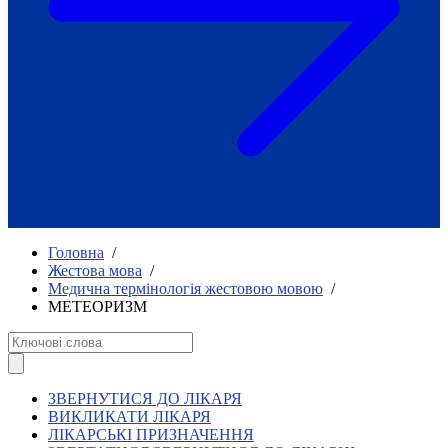
Як приклад стійкості спільноти
глухих
Говоримо коротко про наболіле
Міжнародний тиждень глухих людей
2025
Всеукраїнський челендж «Молодь
співає»
Інтерв'ю «Світ глухих: унікальні у
своїй професії»
Немає прав людини без права на
жестову мову.
Всеукраїнський конкурс «Людина року в
Головна
/
УТОГ»: прийом заявок 2023
Жестова мова
/
Медична термінологія жестовою мовою
/
Флешмоб «Історії успіхів, які надихають»
МЕТЕОРИЗМ
Переклад жестовою мовою
Чим займається УТОГ
Діяльність УТОГ
90 років УТОГ
92 роки УТОГ
ЗВЕРНУТИСЯ ДО ЛІКАРЯ
93 роки УТОГ
ВИКЛИКАТИ ЛІКАРЯ
ЛІКАРСЬКІ ПРИЗНАЧЕННЯ
Історії та спогади ветеранів УТОГ