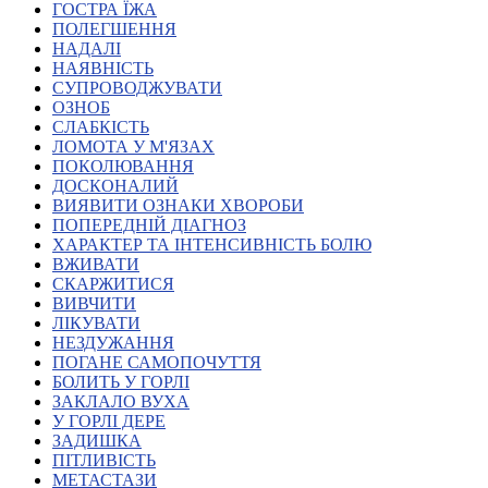
ГОСТРА ЇЖА
Атестація
ПОЛЕГШЕННЯ
Безбар'єрність для глухих
НАДАЛІ
Вінницька область
НАЯВНІСТЬ
Волинська область
СУПРОВОДЖУВАТИ
Дніпропетровська область
ОЗНОБ
СЛАБКІСТЬ
Донецька область
ЛОМОТА У М'ЯЗАХ
Житомирська область
ПОКОЛЮВАННЯ
Закарпатська область
ДОСКОНАЛИЙ
Запорізька область
ВИЯВИТИ ОЗНАКИ ХВОРОБИ
ПОПЕРЕДНІЙ ДІАГНОЗ
Івано-Франківська область
ХАРАКТЕР ТА ІНТЕНСИВНІСТЬ БОЛЮ
Київ
ВЖИВАТИ
Київська область
СКАРЖИТИСЯ
ВИВЧИТИ
Кіровоградська область
ЛІКУВАТИ
Львівська область
НЕЗДУЖАННЯ
Миколаївська область
ПОГАНЕ САМОПОЧУТТЯ
Одеська область
БОЛИТЬ У ГОРЛІ
ЗАКЛАЛО ВУХА
Полтавська область
У ГОРЛІ ДЕРЕ
Рівненська область
ЗАДИШКА
Сумська область
ПІТЛИВІСТЬ
Тернопільська область
МЕТАСТАЗИ