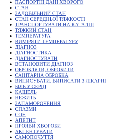
Молодіжні лідери УТОГ
ПАСПОРТНІ ДАНІ ХВОРОГО
Ветерани УТОГ
СТАН
Мережа УТОГ
ЗАДОВІЛЬНИЙ СТАН
Підприємства УТОГ
СТАН СЕРЕДНЬОЇ ТЯЖКОСТІ
Рекорди УТОГ
ТРАНСПОРТУВАТИ НА КАТАЛЦІ
Видання УТОГ
ТЯЖКИЙ СТАН
Звіти
ТЕМПЕРАТУРА
Посилання сторінок УТОГ
ВИМІРЯТИ ТЕМПЕРАТУРУ
Контакти
ДІАГНОЗ
ДІАГНОСТИКА
Навчальні програми
ДІАГНОСТУВАТИ
Дошкільна освіта
ВСТАНОВИТИ ДІАГНОЗ
Загальна освіта
ОБРОБЛЯТИ, ОБРОБИТИ
Для абітурієнтів
САНІТАРНА ОБРОБКА
Уроки
ВИПИСУВАТИ, ВИПИСАТИ З ЛІКАРНІ
БІЛЬ У СЕРЦІ
Українська жестова мова
КАШЕЛЬ
Географія
НЕЖИТЬ
Правознавство
ЗАПАМОРОЧЕННЯ
Я досліджую світ
СПАЗМИ
СОН
АПЕТИТ
Реєстр перекладачів жестової мови Українського
ПРОЯВИ ХВОРОБИ
товариства глухих
АКЦЕНТУВАТИ
Підготовка перекладачів
САМОПОЧУТТЯ
"Сервіс УТОГ"