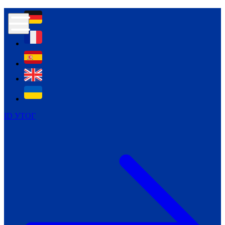
Контур психологічної безпеки глухих
Культура
Міжнародний тиждень глухих людей
Міжнародний тиждень глухих людей
2021
Міжнародний тиждень глухих людей
2022
Міжнародний тиждень глухих людей
2023
ID УТОГ
Міжнародний тиждень глухих людей
2024
Щоденні теми: 23 - 29 вересня
2024
Всеукраїнський пісенний
челендж «Україно, ти є!»
Молодіжний челендж «Жестова
мова для мене – це…»
Репортажі спеціальних та
інклюзивних начальних закладів
України