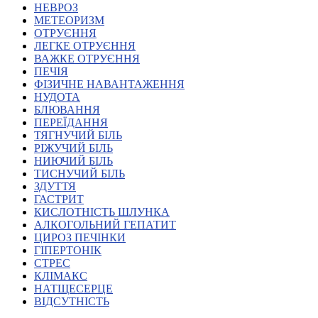
НЕВРОЗ
Харківська область
МЕТЕОРИЗМ
Херсонська область
ОТРУЄННЯ
Хмельницька область
ЛЕГКЕ ОТРУЄННЯ
ВАЖКЕ ОТРУЄННЯ
Черкаська область
ПЕЧІЯ
Чернівецька область
ФІЗИЧНЕ НАВАНТАЖЕННЯ
Чернігівська область
НУДОТА
Особи відповідальні за контактування з
БЛЮВАННЯ
питань укладення договорів
ПЕРЕЇДАННЯ
ТЯГНУЧИЙ БІЛЬ
РІЖУЧИЙ БІЛЬ
Вивчаємо жестову мову
НИЮЧИЙ БІЛЬ
Дитяча сторінка
ТИСНУЧИЙ БІЛЬ
Новини про жестову мову
ЗДУТТЯ
Ресурс для вивчення жестових мов різних країн
ГАСТРИТ
ЦУЖМ
КИСЛОТНІСТЬ ШЛУНКА
Проєкт "Жестова мова для поліцейських"
АЛКОГОЛЬНИЙ ГЕПАТИТ
Про шахрайські схеми
ЦИРОЗ ПЕЧІНКИ
ВІКТОРИНА
ГІПЕРТОНІК
На допомогу військовим
СТРЕС
Медична термінологія жестовою мовою
КЛІМАКС
НАТЩЕСЕРЦЕ
ВІДСУТНІСТЬ