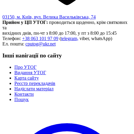
03150, м. Київ, вул. Велика Васильківська, 74
Прийом у ЦП УТОГ:
проводиться щоденно, крім святкових
та
вихідних днів, пн-чт з 8:00 до 17:00, у пт з 8:00 до 15:45
Телефон:
+38 063 101 97 09
(
telegram,
viber, whatsApp)
Ел. пошта:
cputog@ukr.net
Інші навігації по сайту
Про УТОГ
Видання УТОГ
Карта сайту
Реєстр перекладачів
Надіслати матеріал
Контакти
Пошук