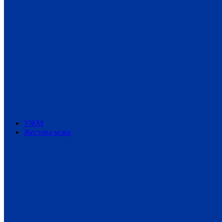
УЖМ
Жестова мова