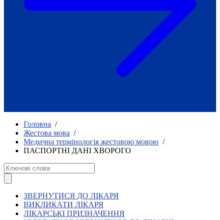
Як приклад стійкості спільноти
глухих
Говоримо коротко про наболіле
Міжнародний тиждень глухих людей
2025
Всеукраїнський челендж «Молодь
співає»
Інтерв'ю «Світ глухих: унікальні у
своїй професії»
Немає прав людини без права на
жестову мову.
Всеукраїнський конкурс «Людина року в
Головна
/
УТОГ»: прийом заявок 2023
Жестова мова
/
Медична термінологія жестовою мовою
/
Флешмоб «Історії успіхів, які надихають»
ПАСПОРТНІ ДАНІ ХВОРОГО
Переклад жестовою мовою
Чим займається УТОГ
Діяльність УТОГ
90 років УТОГ
92 роки УТОГ
ЗВЕРНУТИСЯ ДО ЛІКАРЯ
93 роки УТОГ
ВИКЛИКАТИ ЛІКАРЯ
ЛІКАРСЬКІ ПРИЗНАЧЕННЯ
Історії та спогади ветеранів УТОГ