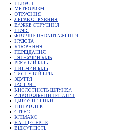
НЕВРОЗ
Харківська область
МЕТЕОРИЗМ
Херсонська область
ОТРУЄННЯ
Хмельницька область
ЛЕГКЕ ОТРУЄННЯ
ВАЖКЕ ОТРУЄННЯ
Черкаська область
ПЕЧІЯ
Чернівецька область
ФІЗИЧНЕ НАВАНТАЖЕННЯ
Чернігівська область
НУДОТА
Особи відповідальні за контактування з
БЛЮВАННЯ
питань укладення договорів
ПЕРЕЇДАННЯ
ТЯГНУЧИЙ БІЛЬ
РІЖУЧИЙ БІЛЬ
Вивчаємо жестову мову
НИЮЧИЙ БІЛЬ
Дитяча сторінка
ТИСНУЧИЙ БІЛЬ
Новини про жестову мову
ЗДУТТЯ
Ресурс для вивчення жестових мов різних країн
ГАСТРИТ
ЦУЖМ
КИСЛОТНІСТЬ ШЛУНКА
Проєкт "Жестова мова для поліцейських"
АЛКОГОЛЬНИЙ ГЕПАТИТ
Про шахрайські схеми
ЦИРОЗ ПЕЧІНКИ
ВІКТОРИНА
ГІПЕРТОНІК
На допомогу військовим
СТРЕС
Медична термінологія жестовою мовою
КЛІМАКС
НАТЩЕСЕРЦЕ
ВІДСУТНІСТЬ