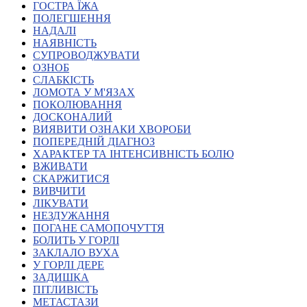
ГОСТРА ЇЖА
Атестація
ПОЛЕГШЕННЯ
Безбар'єрність для глухих
НАДАЛІ
Вінницька область
НАЯВНІСТЬ
Волинська область
СУПРОВОДЖУВАТИ
Дніпропетровська область
ОЗНОБ
СЛАБКІСТЬ
Донецька область
ЛОМОТА У М'ЯЗАХ
Житомирська область
ПОКОЛЮВАННЯ
Закарпатська область
ДОСКОНАЛИЙ
Запорізька область
ВИЯВИТИ ОЗНАКИ ХВОРОБИ
ПОПЕРЕДНІЙ ДІАГНОЗ
Івано-Франківська область
ХАРАКТЕР ТА ІНТЕНСИВНІСТЬ БОЛЮ
Київ
ВЖИВАТИ
Київська область
СКАРЖИТИСЯ
ВИВЧИТИ
Кіровоградська область
ЛІКУВАТИ
Львівська область
НЕЗДУЖАННЯ
Миколаївська область
ПОГАНЕ САМОПОЧУТТЯ
Одеська область
БОЛИТЬ У ГОРЛІ
ЗАКЛАЛО ВУХА
Полтавська область
У ГОРЛІ ДЕРЕ
Рівненська область
ЗАДИШКА
Сумська область
ПІТЛИВІСТЬ
Тернопільська область
МЕТАСТАЗИ