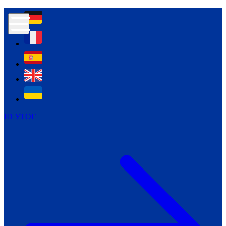
Контур психологічної безпеки глухих
Культура
Міжнародний тиждень глухих людей
Міжнародний тиждень глухих людей
2021
Міжнародний тиждень глухих людей
2022
Міжнародний тиждень глухих людей
2023
ID УТОГ
Міжнародний тиждень глухих людей
2024
Щоденні теми: 23 - 29 вересня
2024
Всеукраїнський пісенний
челендж «Україно, ти є!»
Молодіжний челендж «Жестова
мова для мене – це…»
Репортажі спеціальних та
інклюзивних начальних закладів
України