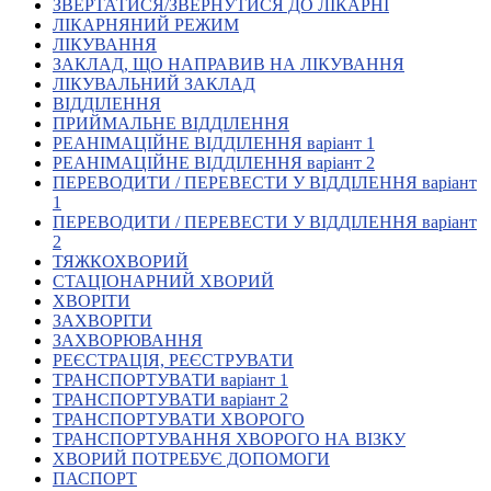
ЗВЕРТАТИСЯ/ЗВЕРНУТИСЯ ДО ЛІКАРНІ
Кадрові зміни
ЛІКАРНЯНИЙ РЕЖИМ
Працевлаштування
ЛІКУВАННЯ
Про глухих
ЗАКЛАД, ЩО НАПРАВИВ НА ЛІКУВАННЯ
Постаті в УТОГ
ЛІКУВАЛЬНИЙ ЗАКЛАД
Все про УТОГ: ваші права, послуги та підтримка:
ВІДДІЛЕННЯ
Важлива інформація
ПРИЙМАЛЬНЕ ВІДДІЛЕННЯ
Благодійні справи
РЕАНІМАЦІЙНЕ ВІДДІЛЕННЯ варіант 1
Історія глухих
РЕАНІМАЦІЙНЕ ВІДДІЛЕННЯ варіант 2
Коронавірус
ПЕРЕВОДИТИ / ПЕРЕВЕСТИ У ВІДДІЛЕННЯ варіант
Брифінги
1
Корисні інформаційні матеріали від Т. Ломакіної
ПЕРЕВОДИТИ / ПЕРЕВЕСТИ У ВІДДІЛЕННЯ варіант
Офіційна інформація
2
ТЯЖКОХВОРИЙ
Про УТОГ
СТАЦІОНАРНИЙ ХВОРИЙ
Керівництво УТОГ
ХВОРІТИ
Громадські ради УТОГ ⩺
ЗАХВОРІТИ
Всеукраїнська Рада голів обласних
ЗАХВОРЮВАННЯ
організацій УТОГ
РЕЄСТРАЦІЯ, РЕЄСТРУВАТИ
ТРАНСПОРТУВАТИ варіант 1
Всеукраїнська Рада ветеранів УТОГ
ТРАНСПОРТУВАТИ варіант 2
Всеукраїнська Рада перекладачів жестової
ТРАНСПОРТУВАТИ ХВОРОГО
мови УТОГ
ТРАНСПОРТУВАННЯ ХВОРОГО НА ВІЗКУ
Всеукраїнська Рада директорів УТОГ
ХВОРИЙ ПОТРЕБУЄ ДОПОМОГИ
Всеукраїнська молодіжна Рада УТОГ
ПАСПОРТ