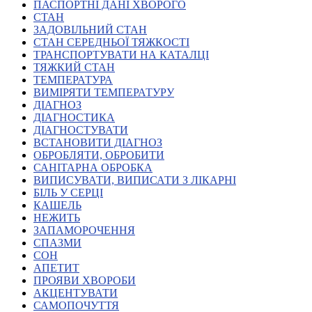
Молодіжні лідери УТОГ
ПАСПОРТНІ ДАНІ ХВОРОГО
Ветерани УТОГ
СТАН
Мережа УТОГ
ЗАДОВІЛЬНИЙ СТАН
Підприємства УТОГ
СТАН СЕРЕДНЬОЇ ТЯЖКОСТІ
Рекорди УТОГ
ТРАНСПОРТУВАТИ НА КАТАЛЦІ
Видання УТОГ
ТЯЖКИЙ СТАН
Звіти
ТЕМПЕРАТУРА
Посилання сторінок УТОГ
ВИМІРЯТИ ТЕМПЕРАТУРУ
Контакти
ДІАГНОЗ
ДІАГНОСТИКА
Навчальні програми
ДІАГНОСТУВАТИ
Дошкільна освіта
ВСТАНОВИТИ ДІАГНОЗ
Загальна освіта
ОБРОБЛЯТИ, ОБРОБИТИ
Для абітурієнтів
САНІТАРНА ОБРОБКА
Уроки
ВИПИСУВАТИ, ВИПИСАТИ З ЛІКАРНІ
БІЛЬ У СЕРЦІ
Українська жестова мова
КАШЕЛЬ
Географія
НЕЖИТЬ
Правознавство
ЗАПАМОРОЧЕННЯ
Я досліджую світ
СПАЗМИ
СОН
АПЕТИТ
Реєстр перекладачів жестової мови Українського
ПРОЯВИ ХВОРОБИ
товариства глухих
АКЦЕНТУВАТИ
Підготовка перекладачів
САМОПОЧУТТЯ
"Сервіс УТОГ"