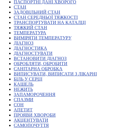
Молодіжні лідери УТОГ
ПАСПОРТНІ ДАНІ ХВОРОГО
Ветерани УТОГ
СТАН
Мережа УТОГ
ЗАДОВІЛЬНИЙ СТАН
Підприємства УТОГ
СТАН СЕРЕДНЬОЇ ТЯЖКОСТІ
Рекорди УТОГ
ТРАНСПОРТУВАТИ НА КАТАЛЦІ
Видання УТОГ
ТЯЖКИЙ СТАН
Звіти
ТЕМПЕРАТУРА
Посилання сторінок УТОГ
ВИМІРЯТИ ТЕМПЕРАТУРУ
Контакти
ДІАГНОЗ
ДІАГНОСТИКА
Навчальні програми
ДІАГНОСТУВАТИ
Дошкільна освіта
ВСТАНОВИТИ ДІАГНОЗ
Загальна освіта
ОБРОБЛЯТИ, ОБРОБИТИ
Для абітурієнтів
САНІТАРНА ОБРОБКА
Уроки
ВИПИСУВАТИ, ВИПИСАТИ З ЛІКАРНІ
БІЛЬ У СЕРЦІ
Українська жестова мова
КАШЕЛЬ
Географія
НЕЖИТЬ
Правознавство
ЗАПАМОРОЧЕННЯ
Я досліджую світ
СПАЗМИ
СОН
АПЕТИТ
Реєстр перекладачів жестової мови Українського
ПРОЯВИ ХВОРОБИ
товариства глухих
АКЦЕНТУВАТИ
Підготовка перекладачів
САМОПОЧУТТЯ
"Сервіс УТОГ"