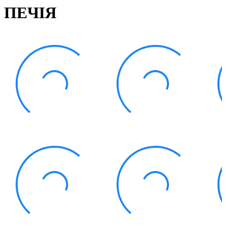
Статут УТОГ
ПЕЧІЯ
Нормативна база УТОГ
Конвенція ООН
Законодавство
Декларації
Документи ВФГ
Міжнародні документи