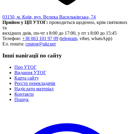
03150, м. Київ, вул. Велика Васильківська, 74
Прийом у ЦП УТОГ:
проводиться щоденно, крім святкових
та
вихідних днів, пн-чт з 8:00 до 17:00, у пт з 8:00 до 15:45
Телефон:
+38 063 101 97 09
(
telegram,
viber, whatsApp)
Ел. пошта:
cputog@ukr.net
Інші навігації по сайту
Про УТОГ
Видання УТОГ
Карта сайту
Реєстр перекладачів
Надіслати матеріал
Контакти
Пошук