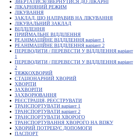
ЗВЕРТАТИСЯ/ЗВЕРНУТИСЯ ДО ЛІКАРНІ
Кадрові зміни
ЛІКАРНЯНИЙ РЕЖИМ
Працевлаштування
ЛІКУВАННЯ
Про глухих
ЗАКЛАД, ЩО НАПРАВИВ НА ЛІКУВАННЯ
Постаті в УТОГ
ЛІКУВАЛЬНИЙ ЗАКЛАД
Все про УТОГ: ваші права, послуги та підтримка:
ВІДДІЛЕННЯ
Важлива інформація
ПРИЙМАЛЬНЕ ВІДДІЛЕННЯ
Благодійні справи
РЕАНІМАЦІЙНЕ ВІДДІЛЕННЯ варіант 1
Історія глухих
РЕАНІМАЦІЙНЕ ВІДДІЛЕННЯ варіант 2
Коронавірус
ПЕРЕВОДИТИ / ПЕРЕВЕСТИ У ВІДДІЛЕННЯ варіант
Брифінги
1
Корисні інформаційні матеріали від Т. Ломакіної
ПЕРЕВОДИТИ / ПЕРЕВЕСТИ У ВІДДІЛЕННЯ варіант
Офіційна інформація
2
ТЯЖКОХВОРИЙ
Про УТОГ
СТАЦІОНАРНИЙ ХВОРИЙ
Керівництво УТОГ
ХВОРІТИ
Громадські ради УТОГ ⩺
ЗАХВОРІТИ
Всеукраїнська Рада голів обласних
ЗАХВОРЮВАННЯ
організацій УТОГ
РЕЄСТРАЦІЯ, РЕЄСТРУВАТИ
ТРАНСПОРТУВАТИ варіант 1
Всеукраїнська Рада ветеранів УТОГ
ТРАНСПОРТУВАТИ варіант 2
Всеукраїнська Рада перекладачів жестової
ТРАНСПОРТУВАТИ ХВОРОГО
мови УТОГ
ТРАНСПОРТУВАННЯ ХВОРОГО НА ВІЗКУ
Всеукраїнська Рада директорів УТОГ
ХВОРИЙ ПОТРЕБУЄ ДОПОМОГИ
Всеукраїнська молодіжна Рада УТОГ
ПАСПОРТ