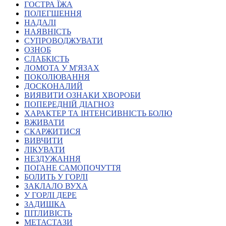
ГОСТРА ЇЖА
Атестація
ПОЛЕГШЕННЯ
Безбар'єрність для глухих
НАДАЛІ
Вінницька область
НАЯВНІСТЬ
Волинська область
СУПРОВОДЖУВАТИ
Дніпропетровська область
ОЗНОБ
СЛАБКІСТЬ
Донецька область
ЛОМОТА У М'ЯЗАХ
Житомирська область
ПОКОЛЮВАННЯ
Закарпатська область
ДОСКОНАЛИЙ
Запорізька область
ВИЯВИТИ ОЗНАКИ ХВОРОБИ
ПОПЕРЕДНІЙ ДІАГНОЗ
Івано-Франківська область
ХАРАКТЕР ТА ІНТЕНСИВНІСТЬ БОЛЮ
Київ
ВЖИВАТИ
Київська область
СКАРЖИТИСЯ
ВИВЧИТИ
Кіровоградська область
ЛІКУВАТИ
Львівська область
НЕЗДУЖАННЯ
Миколаївська область
ПОГАНЕ САМОПОЧУТТЯ
Одеська область
БОЛИТЬ У ГОРЛІ
ЗАКЛАЛО ВУХА
Полтавська область
У ГОРЛІ ДЕРЕ
Рівненська область
ЗАДИШКА
Сумська область
ПІТЛИВІСТЬ
Тернопільська область
МЕТАСТАЗИ