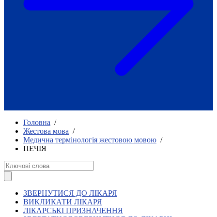
Як приклад стійкості спільноти
глухих
Говоримо коротко про наболіле
Міжнародний тиждень глухих людей
2025
Всеукраїнський челендж «Молодь
співає»
Інтерв'ю «Світ глухих: унікальні у
своїй професії»
Немає прав людини без права на
жестову мову.
Всеукраїнський конкурс «Людина року в
Головна
/
УТОГ»: прийом заявок 2023
Жестова мова
/
Медична термінологія жестовою мовою
/
Флешмоб «Історії успіхів, які надихають»
ПЕЧІЯ
Переклад жестовою мовою
Чим займається УТОГ
Діяльність УТОГ
90 років УТОГ
92 роки УТОГ
ЗВЕРНУТИСЯ ДО ЛІКАРЯ
93 роки УТОГ
ВИКЛИКАТИ ЛІКАРЯ
ЛІКАРСЬКІ ПРИЗНАЧЕННЯ
Історії та спогади ветеранів УТОГ