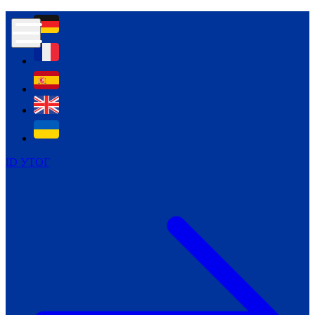
Контур психологічної безпеки глухих
Культура
Міжнародний тиждень глухих людей
Міжнародний тиждень глухих людей
2021
Міжнародний тиждень глухих людей
2022
Міжнародний тиждень глухих людей
2023
ID УТОГ
Міжнародний тиждень глухих людей
2024
Щоденні теми: 23 - 29 вересня
2024
Всеукраїнський пісенний
челендж «Україно, ти є!»
Молодіжний челендж «Жестова
мова для мене – це…»
Репортажі спеціальних та
інклюзивних начальних закладів
України