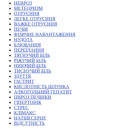
НЕВРОЗ
Харківська область
МЕТЕОРИЗМ
Херсонська область
ОТРУЄННЯ
Хмельницька область
ЛЕГКЕ ОТРУЄННЯ
ВАЖКЕ ОТРУЄННЯ
Черкаська область
ПЕЧІЯ
Чернівецька область
ФІЗИЧНЕ НАВАНТАЖЕННЯ
Чернігівська область
НУДОТА
Особи відповідальні за контактування з
БЛЮВАННЯ
питань укладення договорів
ПЕРЕЇДАННЯ
ТЯГНУЧИЙ БІЛЬ
РІЖУЧИЙ БІЛЬ
Вивчаємо жестову мову
НИЮЧИЙ БІЛЬ
Дитяча сторінка
ТИСНУЧИЙ БІЛЬ
Новини про жестову мову
ЗДУТТЯ
Ресурс для вивчення жестових мов різних країн
ГАСТРИТ
ЦУЖМ
КИСЛОТНІСТЬ ШЛУНКА
Проєкт "Жестова мова для поліцейських"
АЛКОГОЛЬНИЙ ГЕПАТИТ
Про шахрайські схеми
ЦИРОЗ ПЕЧІНКИ
ВІКТОРИНА
ГІПЕРТОНІК
На допомогу військовим
СТРЕС
Медична термінологія жестовою мовою
КЛІМАКС
НАТЩЕСЕРЦЕ
ВІДСУТНІСТЬ