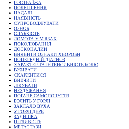
ГОСТРА ЇЖА
Атестація
ПОЛЕГШЕННЯ
Безбар'єрність для глухих
НАДАЛІ
Вінницька область
НАЯВНІСТЬ
Волинська область
СУПРОВОДЖУВАТИ
Дніпропетровська область
ОЗНОБ
СЛАБКІСТЬ
Донецька область
ЛОМОТА У М'ЯЗАХ
Житомирська область
ПОКОЛЮВАННЯ
Закарпатська область
ДОСКОНАЛИЙ
Запорізька область
ВИЯВИТИ ОЗНАКИ ХВОРОБИ
ПОПЕРЕДНІЙ ДІАГНОЗ
Івано-Франківська область
ХАРАКТЕР ТА ІНТЕНСИВНІСТЬ БОЛЮ
Київ
ВЖИВАТИ
Київська область
СКАРЖИТИСЯ
ВИВЧИТИ
Кіровоградська область
ЛІКУВАТИ
Львівська область
НЕЗДУЖАННЯ
Миколаївська область
ПОГАНЕ САМОПОЧУТТЯ
Одеська область
БОЛИТЬ У ГОРЛІ
ЗАКЛАЛО ВУХА
Полтавська область
У ГОРЛІ ДЕРЕ
Рівненська область
ЗАДИШКА
Сумська область
ПІТЛИВІСТЬ
Тернопільська область
МЕТАСТАЗИ