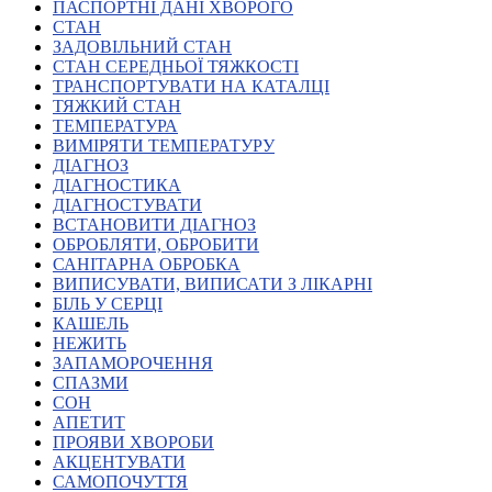
Молодіжні лідери УТОГ
ПАСПОРТНІ ДАНІ ХВОРОГО
Ветерани УТОГ
СТАН
Мережа УТОГ
ЗАДОВІЛЬНИЙ СТАН
Підприємства УТОГ
СТАН СЕРЕДНЬОЇ ТЯЖКОСТІ
Рекорди УТОГ
ТРАНСПОРТУВАТИ НА КАТАЛЦІ
Видання УТОГ
ТЯЖКИЙ СТАН
Звіти
ТЕМПЕРАТУРА
Посилання сторінок УТОГ
ВИМІРЯТИ ТЕМПЕРАТУРУ
Контакти
ДІАГНОЗ
ДІАГНОСТИКА
Навчальні програми
ДІАГНОСТУВАТИ
Дошкільна освіта
ВСТАНОВИТИ ДІАГНОЗ
Загальна освіта
ОБРОБЛЯТИ, ОБРОБИТИ
Для абітурієнтів
САНІТАРНА ОБРОБКА
Уроки
ВИПИСУВАТИ, ВИПИСАТИ З ЛІКАРНІ
БІЛЬ У СЕРЦІ
Українська жестова мова
КАШЕЛЬ
Географія
НЕЖИТЬ
Правознавство
ЗАПАМОРОЧЕННЯ
Я досліджую світ
СПАЗМИ
СОН
АПЕТИТ
Реєстр перекладачів жестової мови Українського
ПРОЯВИ ХВОРОБИ
товариства глухих
АКЦЕНТУВАТИ
Підготовка перекладачів
САМОПОЧУТТЯ
"Сервіс УТОГ"