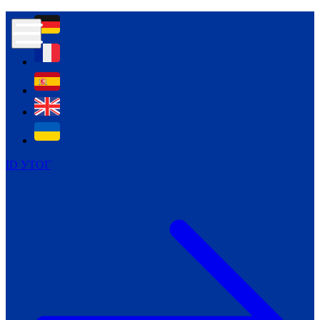
Контур психологічної безпеки глухих
Культура
Міжнародний тиждень глухих людей
Міжнародний тиждень глухих людей
2021
Міжнародний тиждень глухих людей
2022
Міжнародний тиждень глухих людей
2023
ID УТОГ
Міжнародний тиждень глухих людей
2024
Щоденні теми: 23 - 29 вересня
2024
Всеукраїнський пісенний
челендж «Україно, ти є!»
Молодіжний челендж «Жестова
мова для мене – це…»
Репортажі спеціальних та
інклюзивних начальних закладів
України