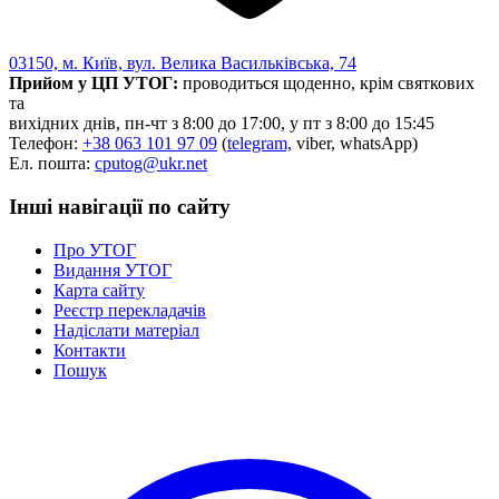
03150, м. Київ, вул. Велика Васильківська, 74
Прийом у ЦП УТОГ:
проводиться щоденно, крім святкових
та
вихідних днів, пн-чт з 8:00 до 17:00, у пт з 8:00 до 15:45
Телефон:
+38 063 101 97 09
(
telegram,
viber, whatsApp)
Ел. пошта:
cputog@ukr.net
Інші навігації по сайту
Про УТОГ
Видання УТОГ
Карта сайту
Реєстр перекладачів
Надіслати матеріал
Контакти
Пошук