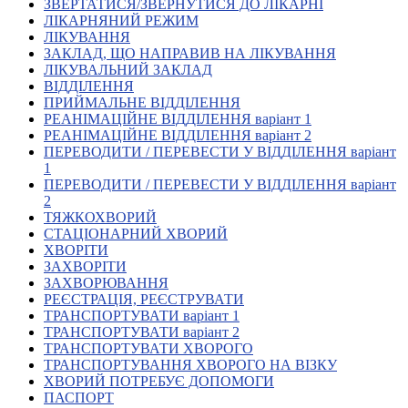
ЗВЕРТАТИСЯ/ЗВЕРНУТИСЯ ДО ЛІКАРНІ
Кадрові зміни
ЛІКАРНЯНИЙ РЕЖИМ
Працевлаштування
ЛІКУВАННЯ
Про глухих
ЗАКЛАД, ЩО НАПРАВИВ НА ЛІКУВАННЯ
Постаті в УТОГ
ЛІКУВАЛЬНИЙ ЗАКЛАД
Все про УТОГ: ваші права, послуги та підтримка:
ВІДДІЛЕННЯ
Важлива інформація
ПРИЙМАЛЬНЕ ВІДДІЛЕННЯ
Благодійні справи
РЕАНІМАЦІЙНЕ ВІДДІЛЕННЯ варіант 1
Історія глухих
РЕАНІМАЦІЙНЕ ВІДДІЛЕННЯ варіант 2
Коронавірус
ПЕРЕВОДИТИ / ПЕРЕВЕСТИ У ВІДДІЛЕННЯ варіант
Брифінги
1
Корисні інформаційні матеріали від Т. Ломакіної
ПЕРЕВОДИТИ / ПЕРЕВЕСТИ У ВІДДІЛЕННЯ варіант
Офіційна інформація
2
ТЯЖКОХВОРИЙ
Про УТОГ
СТАЦІОНАРНИЙ ХВОРИЙ
Керівництво УТОГ
ХВОРІТИ
Громадські ради УТОГ ⩺
ЗАХВОРІТИ
Всеукраїнська Рада голів обласних
ЗАХВОРЮВАННЯ
організацій УТОГ
РЕЄСТРАЦІЯ, РЕЄСТРУВАТИ
ТРАНСПОРТУВАТИ варіант 1
Всеукраїнська Рада ветеранів УТОГ
ТРАНСПОРТУВАТИ варіант 2
Всеукраїнська Рада перекладачів жестової
ТРАНСПОРТУВАТИ ХВОРОГО
мови УТОГ
ТРАНСПОРТУВАННЯ ХВОРОГО НА ВІЗКУ
Всеукраїнська Рада директорів УТОГ
ХВОРИЙ ПОТРЕБУЄ ДОПОМОГИ
Всеукраїнська молодіжна Рада УТОГ
ПАСПОРТ