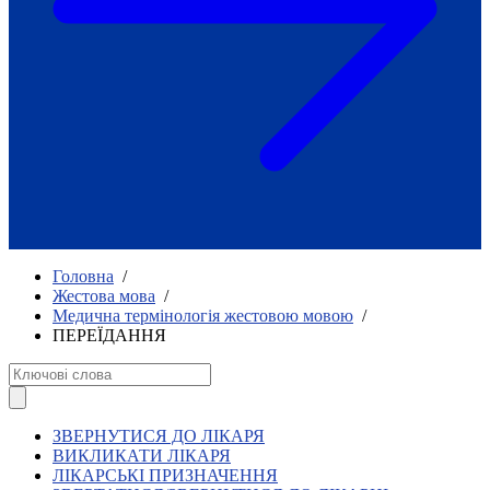
Як приклад стійкості спільноти
глухих
Говоримо коротко про наболіле
Міжнародний тиждень глухих людей
2025
Всеукраїнський челендж «Молодь
співає»
Інтерв'ю «Світ глухих: унікальні у
своїй професії»
Немає прав людини без права на
жестову мову.
Всеукраїнський конкурс «Людина року в
Головна
/
УТОГ»: прийом заявок 2023
Жестова мова
/
Медична термінологія жестовою мовою
/
Флешмоб «Історії успіхів, які надихають»
ПЕРЕЇДАННЯ
Переклад жестовою мовою
Чим займається УТОГ
Діяльність УТОГ
90 років УТОГ
92 роки УТОГ
ЗВЕРНУТИСЯ ДО ЛІКАРЯ
93 роки УТОГ
ВИКЛИКАТИ ЛІКАРЯ
ЛІКАРСЬКІ ПРИЗНАЧЕННЯ
Історії та спогади ветеранів УТОГ