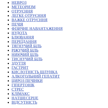
НЕВРОЗ
Харківська область
МЕТЕОРИЗМ
Херсонська область
ОТРУЄННЯ
Хмельницька область
ЛЕГКЕ ОТРУЄННЯ
ВАЖКЕ ОТРУЄННЯ
Черкаська область
ПЕЧІЯ
Чернівецька область
ФІЗИЧНЕ НАВАНТАЖЕННЯ
Чернігівська область
НУДОТА
Особи відповідальні за контактування з
БЛЮВАННЯ
питань укладення договорів
ПЕРЕЇДАННЯ
ТЯГНУЧИЙ БІЛЬ
РІЖУЧИЙ БІЛЬ
Вивчаємо жестову мову
НИЮЧИЙ БІЛЬ
Дитяча сторінка
ТИСНУЧИЙ БІЛЬ
Новини про жестову мову
ЗДУТТЯ
Ресурс для вивчення жестових мов різних країн
ГАСТРИТ
ЦУЖМ
КИСЛОТНІСТЬ ШЛУНКА
Проєкт "Жестова мова для поліцейських"
АЛКОГОЛЬНИЙ ГЕПАТИТ
Про шахрайські схеми
ЦИРОЗ ПЕЧІНКИ
ВІКТОРИНА
ГІПЕРТОНІК
На допомогу військовим
СТРЕС
Медична термінологія жестовою мовою
КЛІМАКС
НАТЩЕСЕРЦЕ
ВІДСУТНІСТЬ