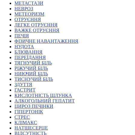
МЕТАСТАЗИ
Харківська область
НЕВРОЗ
Херсонська область
МЕТЕОРИЗМ
Хмельницька область
ОТРУЄННЯ
ЛЕГКЕ ОТРУЄННЯ
Черкаська область
ВАЖКЕ ОТРУЄННЯ
Чернівецька область
ПЕЧІЯ
Чернігівська область
ФІЗИЧНЕ НАВАНТАЖЕННЯ
Особи відповідальні за контактування з
НУДОТА
питань укладення договорів
БЛЮВАННЯ
ПЕРЕЇДАННЯ
ТЯГНУЧИЙ БІЛЬ
Вивчаємо жестову мову
РІЖУЧИЙ БІЛЬ
Дитяча сторінка
НИЮЧИЙ БІЛЬ
Новини про жестову мову
ТИСНУЧИЙ БІЛЬ
Ресурс для вивчення жестових мов різних країн
ЗДУТТЯ
ЦУЖМ
ГАСТРИТ
Проєкт "Жестова мова для поліцейських"
КИСЛОТНІСТЬ ШЛУНКА
Про шахрайські схеми
АЛКОГОЛЬНИЙ ГЕПАТИТ
ВІКТОРИНА
ЦИРОЗ ПЕЧІНКИ
На допомогу військовим
ГІПЕРТОНІК
Медична термінологія жестовою мовою
СТРЕС
КЛІМАКС
НАТЩЕСЕРЦЕ
ВІДСУТНІСТЬ