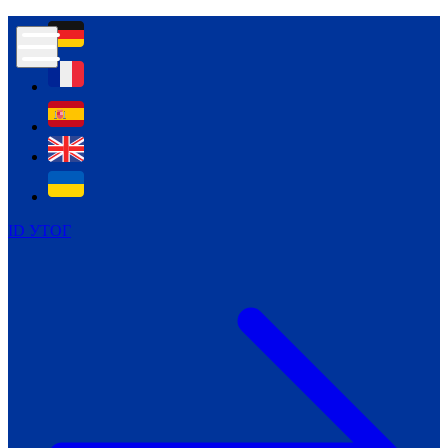
Контур психологічної безпеки глухих
Культура
Міжнародний тиждень глухих людей
Міжнародний тиждень глухих людей
2021
Міжнародний тиждень глухих людей
2022
Міжнародний тиждень глухих людей
2023
ID УТОГ
Міжнародний тиждень глухих людей
2024
Щоденні теми: 23 - 29 вересня
2024
Всеукраїнський пісенний
челендж «Україно, ти є!»
Молодіжний челендж «Жестова
мова для мене – це…»
Репортажі спеціальних та
інклюзивних начальних закладів
України