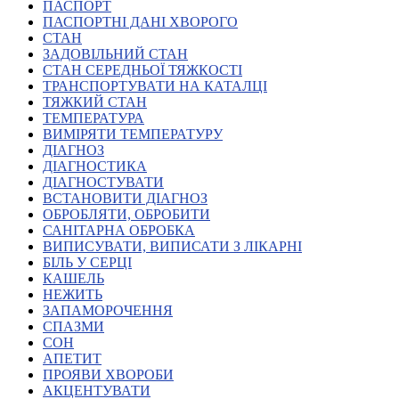
Молодіжні лідери УТОГ
ПАСПОРТ
Ветерани УТОГ
ПАСПОРТНІ ДАНІ ХВОРОГО
Мережа УТОГ
СТАН
Підприємства УТОГ
ЗАДОВІЛЬНИЙ СТАН
Рекорди УТОГ
СТАН СЕРЕДНЬОЇ ТЯЖКОСТІ
Видання УТОГ
ТРАНСПОРТУВАТИ НА КАТАЛЦІ
Звіти
ТЯЖКИЙ СТАН
Посилання сторінок УТОГ
ТЕМПЕРАТУРА
Контакти
ВИМІРЯТИ ТЕМПЕРАТУРУ
ДІАГНОЗ
Навчальні програми
ДІАГНОСТИКА
Дошкільна освіта
ДІАГНОСТУВАТИ
Загальна освіта
ВСТАНОВИТИ ДІАГНОЗ
Для абітурієнтів
ОБРОБЛЯТИ, ОБРОБИТИ
Уроки
САНІТАРНА ОБРОБКА
ВИПИСУВАТИ, ВИПИСАТИ З ЛІКАРНІ
Українська жестова мова
БІЛЬ У СЕРЦІ
Географія
КАШЕЛЬ
Правознавство
НЕЖИТЬ
Я досліджую світ
ЗАПАМОРОЧЕННЯ
СПАЗМИ
СОН
Реєстр перекладачів жестової мови Українського
АПЕТИТ
товариства глухих
ПРОЯВИ ХВОРОБИ
Підготовка перекладачів
АКЦЕНТУВАТИ
"Сервіс УТОГ"