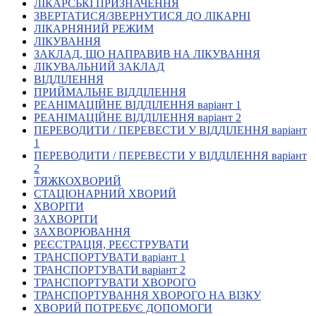
ЛІКАРСЬКІ ПРИЗНАЧЕННЯ
Кадрові зміни
ЗВЕРТАТИСЯ/ЗВЕРНУТИСЯ ДО ЛІКАРНІ
Працевлаштування
ЛІКАРНЯНИЙ РЕЖИМ
Про глухих
ЛІКУВАННЯ
Постаті в УТОГ
ЗАКЛАД, ЩО НАПРАВИВ НА ЛІКУВАННЯ
Все про УТОГ: ваші права, послуги та підтримка:
ЛІКУВАЛЬНИЙ ЗАКЛАД
Важлива інформація
ВІДДІЛЕННЯ
Благодійні справи
ПРИЙМАЛЬНЕ ВІДДІЛЕННЯ
Історія глухих
РЕАНІМАЦІЙНЕ ВІДДІЛЕННЯ варіант 1
Коронавірус
РЕАНІМАЦІЙНЕ ВІДДІЛЕННЯ варіант 2
Брифінги
ПЕРЕВОДИТИ / ПЕРЕВЕСТИ У ВІДДІЛЕННЯ варіант
Корисні інформаційні матеріали від Т. Ломакіної
1
Офіційна інформація
ПЕРЕВОДИТИ / ПЕРЕВЕСТИ У ВІДДІЛЕННЯ варіант
2
Про УТОГ
ТЯЖКОХВОРИЙ
Керівництво УТОГ
СТАЦІОНАРНИЙ ХВОРИЙ
Громадські ради УТОГ ⩺
ХВОРІТИ
Всеукраїнська Рада голів обласних
ЗАХВОРІТИ
організацій УТОГ
ЗАХВОРЮВАННЯ
РЕЄСТРАЦІЯ, РЕЄСТРУВАТИ
Всеукраїнська Рада ветеранів УТОГ
ТРАНСПОРТУВАТИ варіант 1
Всеукраїнська Рада перекладачів жестової
ТРАНСПОРТУВАТИ варіант 2
мови УТОГ
ТРАНСПОРТУВАТИ ХВОРОГО
Всеукраїнська Рада директорів УТОГ
ТРАНСПОРТУВАННЯ ХВОРОГО НА ВІЗКУ
Всеукраїнська молодіжна Рада УТОГ
ХВОРИЙ ПОТРЕБУЄ ДОПОМОГИ