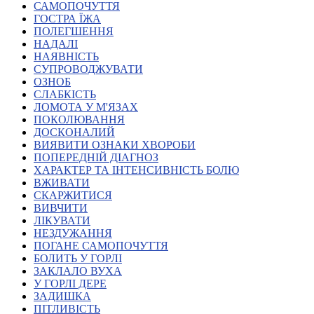
САМОПОЧУТТЯ
Атестація
ГОСТРА ЇЖА
Безбар'єрність для глухих
ПОЛЕГШЕННЯ
Вінницька область
НАДАЛІ
Волинська область
НАЯВНІСТЬ
Дніпропетровська область
СУПРОВОДЖУВАТИ
ОЗНОБ
Донецька область
СЛАБКІСТЬ
Житомирська область
ЛОМОТА У М'ЯЗАХ
Закарпатська область
ПОКОЛЮВАННЯ
Запорізька область
ДОСКОНАЛИЙ
ВИЯВИТИ ОЗНАКИ ХВОРОБИ
Івано-Франківська область
ПОПЕРЕДНІЙ ДІАГНОЗ
Київ
ХАРАКТЕР ТА ІНТЕНСИВНІСТЬ БОЛЮ
Київська область
ВЖИВАТИ
СКАРЖИТИСЯ
Кіровоградська область
ВИВЧИТИ
Львівська область
ЛІКУВАТИ
Миколаївська область
НЕЗДУЖАННЯ
Одеська область
ПОГАНЕ САМОПОЧУТТЯ
БОЛИТЬ У ГОРЛІ
Полтавська область
ЗАКЛАЛО ВУХА
Рівненська область
У ГОРЛІ ДЕРЕ
Сумська область
ЗАДИШКА
Тернопільська область
ПІТЛИВІСТЬ