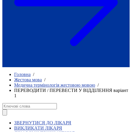
Як приклад стійкості спільноти
глухих
Говоримо коротко про наболіле
Міжнародний тиждень глухих людей
2025
Всеукраїнський челендж «Молодь
співає»
Інтерв'ю «Світ глухих: унікальні у
своїй професії»
Немає прав людини без права на
жестову мову.
Всеукраїнський конкурс «Людина року в
Головна
/
УТОГ»: прийом заявок 2023
Жестова мова
/
Медична термінологія жестовою мовою
/
Флешмоб «Історії успіхів, які надихають»
ПЕРЕВОДИТИ / ПЕРЕВЕСТИ У ВІДДІЛЕННЯ варіант
Переклад жестовою мовою
1
Чим займається УТОГ
Діяльність УТОГ
90 років УТОГ
92 роки УТОГ
93 роки УТОГ
ЗВЕРНУТИСЯ ДО ЛІКАРЯ
ВИКЛИКАТИ ЛІКАРЯ
Історії та спогади ветеранів УТОГ