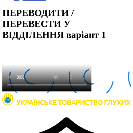
Статут УТОГ
Нормативна база УТОГ
ПЕРЕВОДИТИ /
Конвенція ООН
Законодавство
ПЕРЕВЕСТИ У
Декларації
Документи ВФГ
ВІДДІЛЕННЯ варіант 1
Міжнародні документи