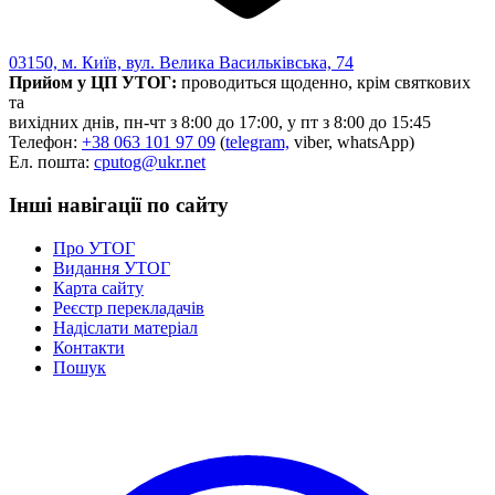
03150, м. Київ, вул. Велика Васильківська, 74
Прийом у ЦП УТОГ:
проводиться щоденно, крім святкових
та
вихідних днів, пн-чт з 8:00 до 17:00, у пт з 8:00 до 15:45
Телефон:
+38 063 101 97 09
(
telegram,
viber, whatsApp)
Ел. пошта:
cputog@ukr.net
Інші навігації по сайту
Про УТОГ
Видання УТОГ
Карта сайту
Реєстр перекладачів
Надіслати матеріал
Контакти
Пошук