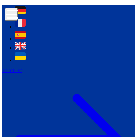
Контур психологічної безпеки глухих
Культура
Міжнародний тиждень глухих людей
Міжнародний тиждень глухих людей
2021
Міжнародний тиждень глухих людей
2022
Міжнародний тиждень глухих людей
2023
ID УТОГ
Міжнародний тиждень глухих людей
2024
Щоденні теми: 23 - 29 вересня
2024
Всеукраїнський пісенний
челендж «Україно, ти є!»
Молодіжний челендж «Жестова
мова для мене – це…»
Репортажі спеціальних та
інклюзивних начальних закладів
України