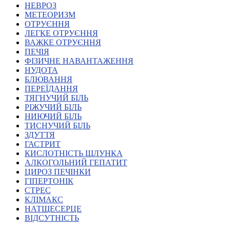
НЕВРОЗ
Харківська область
МЕТЕОРИЗМ
Херсонська область
ОТРУЄННЯ
Хмельницька область
ЛЕГКЕ ОТРУЄННЯ
ВАЖКЕ ОТРУЄННЯ
Черкаська область
ПЕЧІЯ
Чернівецька область
ФІЗИЧНЕ НАВАНТАЖЕННЯ
Чернігівська область
НУДОТА
Особи відповідальні за контактування з
БЛЮВАННЯ
питань укладення договорів
ПЕРЕЇДАННЯ
ТЯГНУЧИЙ БІЛЬ
РІЖУЧИЙ БІЛЬ
Вивчаємо жестову мову
НИЮЧИЙ БІЛЬ
Дитяча сторінка
ТИСНУЧИЙ БІЛЬ
Новини про жестову мову
ЗДУТТЯ
Ресурс для вивчення жестових мов різних країн
ГАСТРИТ
ЦУЖМ
КИСЛОТНІСТЬ ШЛУНКА
Проєкт "Жестова мова для поліцейських"
АЛКОГОЛЬНИЙ ГЕПАТИТ
Про шахрайські схеми
ЦИРОЗ ПЕЧІНКИ
ВІКТОРИНА
ГІПЕРТОНІК
На допомогу військовим
СТРЕС
Медична термінологія жестовою мовою
КЛІМАКС
НАТЩЕСЕРЦЕ
ВІДСУТНІСТЬ