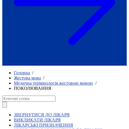
Як приклад стійкості спільноти
глухих
Говоримо коротко про наболіле
Міжнародний тиждень глухих людей
2025
Всеукраїнський челендж «Молодь
співає»
Інтерв'ю «Світ глухих: унікальні у
своїй професії»
Немає прав людини без права на
жестову мову.
Всеукраїнський конкурс «Людина року в
Головна
/
УТОГ»: прийом заявок 2023
Жестова мова
/
Медична термінологія жестовою мовою
/
Флешмоб «Історії успіхів, які надихають»
ПОКОЛЮВАННЯ
Переклад жестовою мовою
Чим займається УТОГ
Діяльність УТОГ
90 років УТОГ
92 роки УТОГ
ЗВЕРНУТИСЯ ДО ЛІКАРЯ
93 роки УТОГ
ВИКЛИКАТИ ЛІКАРЯ
ЛІКАРСЬКІ ПРИЗНАЧЕННЯ
Історії та спогади ветеранів УТОГ