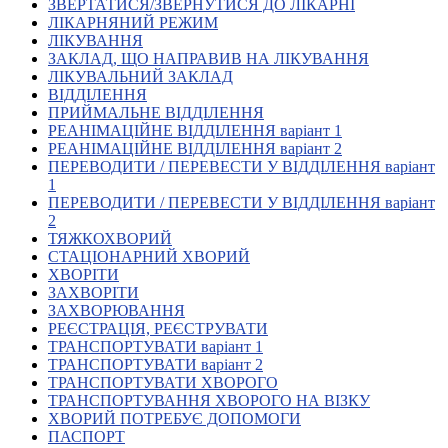
ЗВЕРТАТИСЯ/ЗВЕРНУТИСЯ ДО ЛІКАРНІ
Кадрові зміни
ЛІКАРНЯНИЙ РЕЖИМ
Працевлаштування
ЛІКУВАННЯ
Про глухих
ЗАКЛАД, ЩО НАПРАВИВ НА ЛІКУВАННЯ
Постаті в УТОГ
ЛІКУВАЛЬНИЙ ЗАКЛАД
Все про УТОГ: ваші права, послуги та підтримка:
ВІДДІЛЕННЯ
Важлива інформація
ПРИЙМАЛЬНЕ ВІДДІЛЕННЯ
Благодійні справи
РЕАНІМАЦІЙНЕ ВІДДІЛЕННЯ варіант 1
Історія глухих
РЕАНІМАЦІЙНЕ ВІДДІЛЕННЯ варіант 2
Коронавірус
ПЕРЕВОДИТИ / ПЕРЕВЕСТИ У ВІДДІЛЕННЯ варіант
Брифінги
1
Корисні інформаційні матеріали від Т. Ломакіної
ПЕРЕВОДИТИ / ПЕРЕВЕСТИ У ВІДДІЛЕННЯ варіант
Офіційна інформація
2
ТЯЖКОХВОРИЙ
Про УТОГ
СТАЦІОНАРНИЙ ХВОРИЙ
Керівництво УТОГ
ХВОРІТИ
Громадські ради УТОГ ⩺
ЗАХВОРІТИ
Всеукраїнська Рада голів обласних
ЗАХВОРЮВАННЯ
організацій УТОГ
РЕЄСТРАЦІЯ, РЕЄСТРУВАТИ
ТРАНСПОРТУВАТИ варіант 1
Всеукраїнська Рада ветеранів УТОГ
ТРАНСПОРТУВАТИ варіант 2
Всеукраїнська Рада перекладачів жестової
ТРАНСПОРТУВАТИ ХВОРОГО
мови УТОГ
ТРАНСПОРТУВАННЯ ХВОРОГО НА ВІЗКУ
Всеукраїнська Рада директорів УТОГ
ХВОРИЙ ПОТРЕБУЄ ДОПОМОГИ
Всеукраїнська молодіжна Рада УТОГ
ПАСПОРТ