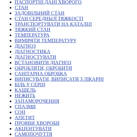
Молодіжні лідери УТОГ
ПАСПОРТНІ ДАНІ ХВОРОГО
Ветерани УТОГ
СТАН
Мережа УТОГ
ЗАДОВІЛЬНИЙ СТАН
Підприємства УТОГ
СТАН СЕРЕДНЬОЇ ТЯЖКОСТІ
Рекорди УТОГ
ТРАНСПОРТУВАТИ НА КАТАЛЦІ
Видання УТОГ
ТЯЖКИЙ СТАН
Звіти
ТЕМПЕРАТУРА
Посилання сторінок УТОГ
ВИМІРЯТИ ТЕМПЕРАТУРУ
Контакти
ДІАГНОЗ
ДІАГНОСТИКА
Навчальні програми
ДІАГНОСТУВАТИ
Дошкільна освіта
ВСТАНОВИТИ ДІАГНОЗ
Загальна освіта
ОБРОБЛЯТИ, ОБРОБИТИ
Для абітурієнтів
САНІТАРНА ОБРОБКА
Уроки
ВИПИСУВАТИ, ВИПИСАТИ З ЛІКАРНІ
БІЛЬ У СЕРЦІ
Українська жестова мова
КАШЕЛЬ
Географія
НЕЖИТЬ
Правознавство
ЗАПАМОРОЧЕННЯ
Я досліджую світ
СПАЗМИ
СОН
АПЕТИТ
Реєстр перекладачів жестової мови Українського
ПРОЯВИ ХВОРОБИ
товариства глухих
АКЦЕНТУВАТИ
Підготовка перекладачів
САМОПОЧУТТЯ
"Сервіс УТОГ"