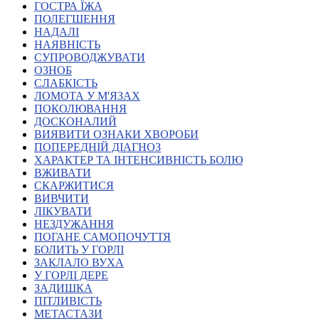
ГОСТРА ЇЖА
Атестація
ПОЛЕГШЕННЯ
Безбар'єрність для глухих
НАДАЛІ
Вінницька область
НАЯВНІСТЬ
Волинська область
СУПРОВОДЖУВАТИ
Дніпропетровська область
ОЗНОБ
СЛАБКІСТЬ
Донецька область
ЛОМОТА У М'ЯЗАХ
Житомирська область
ПОКОЛЮВАННЯ
Закарпатська область
ДОСКОНАЛИЙ
Запорізька область
ВИЯВИТИ ОЗНАКИ ХВОРОБИ
ПОПЕРЕДНІЙ ДІАГНОЗ
Івано-Франківська область
ХАРАКТЕР ТА ІНТЕНСИВНІСТЬ БОЛЮ
Київ
ВЖИВАТИ
Київська область
СКАРЖИТИСЯ
ВИВЧИТИ
Кіровоградська область
ЛІКУВАТИ
Львівська область
НЕЗДУЖАННЯ
Миколаївська область
ПОГАНЕ САМОПОЧУТТЯ
Одеська область
БОЛИТЬ У ГОРЛІ
ЗАКЛАЛО ВУХА
Полтавська область
У ГОРЛІ ДЕРЕ
Рівненська область
ЗАДИШКА
Сумська область
ПІТЛИВІСТЬ
Тернопільська область
МЕТАСТАЗИ