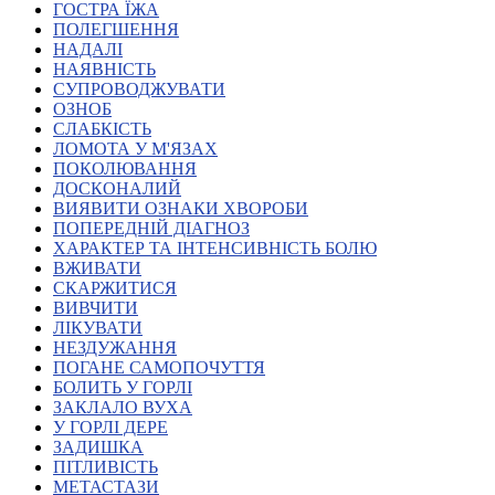
ГОСТРА ЇЖА
Атестація
ПОЛЕГШЕННЯ
Безбар'єрність для глухих
НАДАЛІ
Вінницька область
НАЯВНІСТЬ
Волинська область
СУПРОВОДЖУВАТИ
Дніпропетровська область
ОЗНОБ
СЛАБКІСТЬ
Донецька область
ЛОМОТА У М'ЯЗАХ
Житомирська область
ПОКОЛЮВАННЯ
Закарпатська область
ДОСКОНАЛИЙ
Запорізька область
ВИЯВИТИ ОЗНАКИ ХВОРОБИ
ПОПЕРЕДНІЙ ДІАГНОЗ
Івано-Франківська область
ХАРАКТЕР ТА ІНТЕНСИВНІСТЬ БОЛЮ
Київ
ВЖИВАТИ
Київська область
СКАРЖИТИСЯ
ВИВЧИТИ
Кіровоградська область
ЛІКУВАТИ
Львівська область
НЕЗДУЖАННЯ
Миколаївська область
ПОГАНЕ САМОПОЧУТТЯ
Одеська область
БОЛИТЬ У ГОРЛІ
ЗАКЛАЛО ВУХА
Полтавська область
У ГОРЛІ ДЕРЕ
Рівненська область
ЗАДИШКА
Сумська область
ПІТЛИВІСТЬ
Тернопільська область
МЕТАСТАЗИ