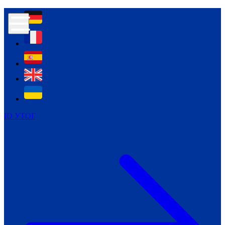
Контур психологічної безпеки глухих
Культура
Міжнародний тиждень глухих людей
Міжнародний тиждень глухих людей
2021
Міжнародний тиждень глухих людей
2022
Міжнародний тиждень глухих людей
2023
ID УТОГ
Міжнародний тиждень глухих людей
2024
Щоденні теми: 23 - 29 вересня
2024
Всеукраїнський пісенний
челендж «Україно, ти є!»
Молодіжний челендж «Жестова
мова для мене – це…»
Репортажі спеціальних та
інклюзивних начальних закладів
України