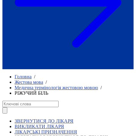
Як приклад стійкості спільноти
глухих
Говоримо коротко про наболіле
Міжнародний тиждень глухих людей
2025
Всеукраїнський челендж «Молодь
співає»
Інтерв'ю «Світ глухих: унікальні у
своїй професії»
Немає прав людини без права на
жестову мову.
Всеукраїнський конкурс «Людина року в
Головна
/
УТОГ»: прийом заявок 2023
Жестова мова
/
Медична термінологія жестовою мовою
/
Флешмоб «Історії успіхів, які надихають»
РІЖУЧИЙ БІЛЬ
Переклад жестовою мовою
Чим займається УТОГ
Діяльність УТОГ
90 років УТОГ
92 роки УТОГ
ЗВЕРНУТИСЯ ДО ЛІКАРЯ
93 роки УТОГ
ВИКЛИКАТИ ЛІКАРЯ
ЛІКАРСЬКІ ПРИЗНАЧЕННЯ
Історії та спогади ветеранів УТОГ