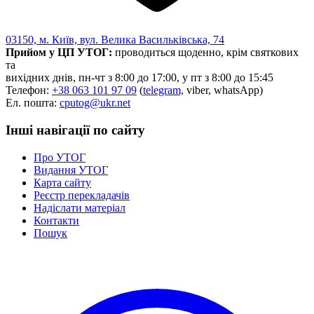
03150, м. Київ, вул. Велика Васильківська, 74
Прийом у ЦП УТОГ:
проводиться щоденно, крім святкових
та
вихідних днів, пн-чт з 8:00 до 17:00, у пт з 8:00 до 15:45
Телефон:
+38 063 101 97 09
(
telegram,
viber, whatsApp)
Ел. пошта:
cputog@ukr.net
Інші навігації по сайту
Про УТОГ
Видання УТОГ
Карта сайту
Реєстр перекладачів
Надіслати матеріал
Контакти
Пошук