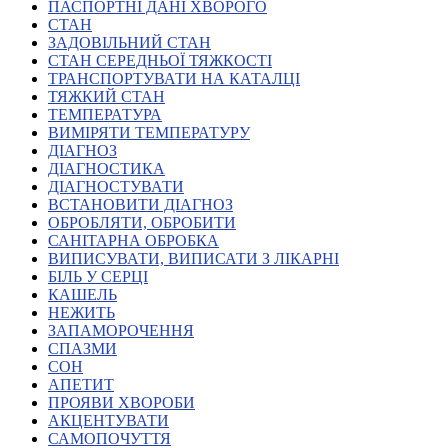
Молодіжні лідери УТОГ
ПАСПОРТНІ ДАНІ ХВОРОГО
Ветерани УТОГ
СТАН
Мережа УТОГ
ЗАДОВІЛЬНИЙ СТАН
Підприємства УТОГ
СТАН СЕРЕДНЬОЇ ТЯЖКОСТІ
Рекорди УТОГ
ТРАНСПОРТУВАТИ НА КАТАЛЦІ
Видання УТОГ
ТЯЖКИЙ СТАН
Звіти
ТЕМПЕРАТУРА
Посилання сторінок УТОГ
ВИМІРЯТИ ТЕМПЕРАТУРУ
Контакти
ДІАГНОЗ
ДІАГНОСТИКА
Навчальні програми
ДІАГНОСТУВАТИ
Дошкільна освіта
ВСТАНОВИТИ ДІАГНОЗ
Загальна освіта
ОБРОБЛЯТИ, ОБРОБИТИ
Для абітурієнтів
САНІТАРНА ОБРОБКА
Уроки
ВИПИСУВАТИ, ВИПИСАТИ З ЛІКАРНІ
БІЛЬ У СЕРЦІ
Українська жестова мова
КАШЕЛЬ
Географія
НЕЖИТЬ
Правознавство
ЗАПАМОРОЧЕННЯ
Я досліджую світ
СПАЗМИ
СОН
АПЕТИТ
Реєстр перекладачів жестової мови Українського
ПРОЯВИ ХВОРОБИ
товариства глухих
АКЦЕНТУВАТИ
Підготовка перекладачів
САМОПОЧУТТЯ
"Сервіс УТОГ"