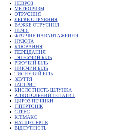
НЕВРОЗ
Харківська область
МЕТЕОРИЗМ
Херсонська область
ОТРУЄННЯ
Хмельницька область
ЛЕГКЕ ОТРУЄННЯ
ВАЖКЕ ОТРУЄННЯ
Черкаська область
ПЕЧІЯ
Чернівецька область
ФІЗИЧНЕ НАВАНТАЖЕННЯ
Чернігівська область
НУДОТА
Особи відповідальні за контактування з
БЛЮВАННЯ
питань укладення договорів
ПЕРЕЇДАННЯ
ТЯГНУЧИЙ БІЛЬ
РІЖУЧИЙ БІЛЬ
Вивчаємо жестову мову
НИЮЧИЙ БІЛЬ
Дитяча сторінка
ТИСНУЧИЙ БІЛЬ
Новини про жестову мову
ЗДУТТЯ
Ресурс для вивчення жестових мов різних країн
ГАСТРИТ
ЦУЖМ
КИСЛОТНІСТЬ ШЛУНКА
Проєкт "Жестова мова для поліцейських"
АЛКОГОЛЬНИЙ ГЕПАТИТ
Про шахрайські схеми
ЦИРОЗ ПЕЧІНКИ
ВІКТОРИНА
ГІПЕРТОНІК
На допомогу військовим
СТРЕС
Медична термінологія жестовою мовою
КЛІМАКС
НАТЩЕСЕРЦЕ
ВІДСУТНІСТЬ