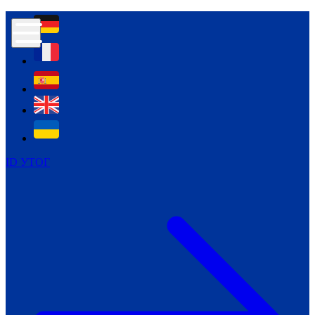
Контур психологічної безпеки глухих
Культура
Міжнародний тиждень глухих людей
Міжнародний тиждень глухих людей
2021
Міжнародний тиждень глухих людей
2022
Міжнародний тиждень глухих людей
2023
ID УТОГ
Міжнародний тиждень глухих людей
2024
Щоденні теми: 23 - 29 вересня
2024
Всеукраїнський пісенний
челендж «Україно, ти є!»
Молодіжний челендж «Жестова
мова для мене – це…»
Репортажі спеціальних та
інклюзивних начальних закладів
України