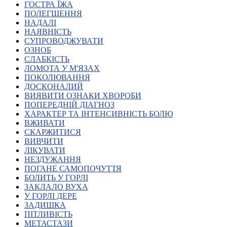
ГОСТРА ЇЖА
Атестація
ПОЛЕГШЕННЯ
Безбар'єрність для глухих
НАДАЛІ
Вінницька область
НАЯВНІСТЬ
Волинська область
СУПРОВОДЖУВАТИ
Дніпропетровська область
ОЗНОБ
СЛАБКІСТЬ
Донецька область
ЛОМОТА У М'ЯЗАХ
Житомирська область
ПОКОЛЮВАННЯ
Закарпатська область
ДОСКОНАЛИЙ
Запорізька область
ВИЯВИТИ ОЗНАКИ ХВОРОБИ
ПОПЕРЕДНІЙ ДІАГНОЗ
Івано-Франківська область
ХАРАКТЕР ТА ІНТЕНСИВНІСТЬ БОЛЮ
Київ
ВЖИВАТИ
Київська область
СКАРЖИТИСЯ
ВИВЧИТИ
Кіровоградська область
ЛІКУВАТИ
Львівська область
НЕЗДУЖАННЯ
Миколаївська область
ПОГАНЕ САМОПОЧУТТЯ
Одеська область
БОЛИТЬ У ГОРЛІ
ЗАКЛАЛО ВУХА
Полтавська область
У ГОРЛІ ДЕРЕ
Рівненська область
ЗАДИШКА
Сумська область
ПІТЛИВІСТЬ
Тернопільська область
МЕТАСТАЗИ