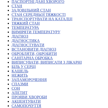
Молодіжні лідери УТОГ
ПАСПОРТНІ ДАНІ ХВОРОГО
Ветерани УТОГ
СТАН
Мережа УТОГ
ЗАДОВІЛЬНИЙ СТАН
Підприємства УТОГ
СТАН СЕРЕДНЬОЇ ТЯЖКОСТІ
Рекорди УТОГ
ТРАНСПОРТУВАТИ НА КАТАЛЦІ
Видання УТОГ
ТЯЖКИЙ СТАН
Звіти
ТЕМПЕРАТУРА
Посилання сторінок УТОГ
ВИМІРЯТИ ТЕМПЕРАТУРУ
Контакти
ДІАГНОЗ
ДІАГНОСТИКА
Навчальні програми
ДІАГНОСТУВАТИ
Дошкільна освіта
ВСТАНОВИТИ ДІАГНОЗ
Загальна освіта
ОБРОБЛЯТИ, ОБРОБИТИ
Для абітурієнтів
САНІТАРНА ОБРОБКА
Уроки
ВИПИСУВАТИ, ВИПИСАТИ З ЛІКАРНІ
БІЛЬ У СЕРЦІ
Українська жестова мова
КАШЕЛЬ
Географія
НЕЖИТЬ
Правознавство
ЗАПАМОРОЧЕННЯ
Я досліджую світ
СПАЗМИ
СОН
АПЕТИТ
Реєстр перекладачів жестової мови Українського
ПРОЯВИ ХВОРОБИ
товариства глухих
АКЦЕНТУВАТИ
Підготовка перекладачів
САМОПОЧУТТЯ
"Сервіс УТОГ"