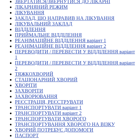
ЗВЕРТАТИСЯ/ЗВЕРНУТИСЯ ДО ЛІКАРНІ
Кадрові зміни
ЛІКАРНЯНИЙ РЕЖИМ
Працевлаштування
ЛІКУВАННЯ
Про глухих
ЗАКЛАД, ЩО НАПРАВИВ НА ЛІКУВАННЯ
Постаті в УТОГ
ЛІКУВАЛЬНИЙ ЗАКЛАД
Все про УТОГ: ваші права, послуги та підтримка:
ВІДДІЛЕННЯ
Важлива інформація
ПРИЙМАЛЬНЕ ВІДДІЛЕННЯ
Благодійні справи
РЕАНІМАЦІЙНЕ ВІДДІЛЕННЯ варіант 1
Історія глухих
РЕАНІМАЦІЙНЕ ВІДДІЛЕННЯ варіант 2
Коронавірус
ПЕРЕВОДИТИ / ПЕРЕВЕСТИ У ВІДДІЛЕННЯ варіант
Брифінги
1
Корисні інформаційні матеріали від Т. Ломакіної
ПЕРЕВОДИТИ / ПЕРЕВЕСТИ У ВІДДІЛЕННЯ варіант
Офіційна інформація
2
ТЯЖКОХВОРИЙ
Про УТОГ
СТАЦІОНАРНИЙ ХВОРИЙ
Керівництво УТОГ
ХВОРІТИ
Громадські ради УТОГ ⩺
ЗАХВОРІТИ
Всеукраїнська Рада голів обласних
ЗАХВОРЮВАННЯ
організацій УТОГ
РЕЄСТРАЦІЯ, РЕЄСТРУВАТИ
ТРАНСПОРТУВАТИ варіант 1
Всеукраїнська Рада ветеранів УТОГ
ТРАНСПОРТУВАТИ варіант 2
Всеукраїнська Рада перекладачів жестової
ТРАНСПОРТУВАТИ ХВОРОГО
мови УТОГ
ТРАНСПОРТУВАННЯ ХВОРОГО НА ВІЗКУ
Всеукраїнська Рада директорів УТОГ
ХВОРИЙ ПОТРЕБУЄ ДОПОМОГИ
Всеукраїнська молодіжна Рада УТОГ
ПАСПОРТ