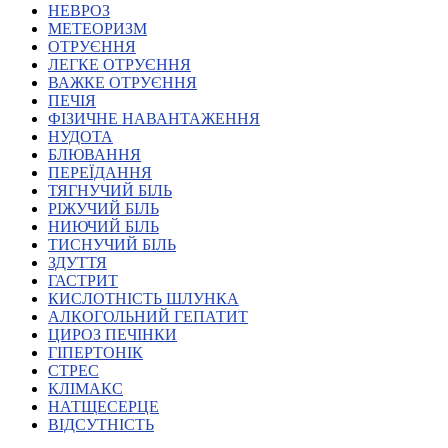
НЕВРОЗ
Харківська область
МЕТЕОРИЗМ
Херсонська область
ОТРУЄННЯ
Хмельницька область
ЛЕГКЕ ОТРУЄННЯ
ВАЖКЕ ОТРУЄННЯ
Черкаська область
ПЕЧІЯ
Чернівецька область
ФІЗИЧНЕ НАВАНТАЖЕННЯ
Чернігівська область
НУДОТА
Особи відповідальні за контактування з
БЛЮВАННЯ
питань укладення договорів
ПЕРЕЇДАННЯ
ТЯГНУЧИЙ БІЛЬ
РІЖУЧИЙ БІЛЬ
Вивчаємо жестову мову
НИЮЧИЙ БІЛЬ
Дитяча сторінка
ТИСНУЧИЙ БІЛЬ
Новини про жестову мову
ЗДУТТЯ
Ресурс для вивчення жестових мов різних країн
ГАСТРИТ
ЦУЖМ
КИСЛОТНІСТЬ ШЛУНКА
Проєкт "Жестова мова для поліцейських"
АЛКОГОЛЬНИЙ ГЕПАТИТ
Про шахрайські схеми
ЦИРОЗ ПЕЧІНКИ
ВІКТОРИНА
ГІПЕРТОНІК
На допомогу військовим
СТРЕС
Медична термінологія жестовою мовою
КЛІМАКС
НАТЩЕСЕРЦЕ
ВІДСУТНІСТЬ