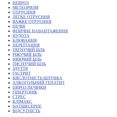
НЕВРОЗ
Харківська область
МЕТЕОРИЗМ
Херсонська область
ОТРУЄННЯ
Хмельницька область
ЛЕГКЕ ОТРУЄННЯ
ВАЖКЕ ОТРУЄННЯ
Черкаська область
ПЕЧІЯ
Чернівецька область
ФІЗИЧНЕ НАВАНТАЖЕННЯ
Чернігівська область
НУДОТА
Особи відповідальні за контактування з
БЛЮВАННЯ
питань укладення договорів
ПЕРЕЇДАННЯ
ТЯГНУЧИЙ БІЛЬ
РІЖУЧИЙ БІЛЬ
Вивчаємо жестову мову
НИЮЧИЙ БІЛЬ
Дитяча сторінка
ТИСНУЧИЙ БІЛЬ
Новини про жестову мову
ЗДУТТЯ
Ресурс для вивчення жестових мов різних країн
ГАСТРИТ
ЦУЖМ
КИСЛОТНІСТЬ ШЛУНКА
Проєкт "Жестова мова для поліцейських"
АЛКОГОЛЬНИЙ ГЕПАТИТ
Про шахрайські схеми
ЦИРОЗ ПЕЧІНКИ
ВІКТОРИНА
ГІПЕРТОНІК
На допомогу військовим
СТРЕС
Медична термінологія жестовою мовою
КЛІМАКС
НАТЩЕСЕРЦЕ
ВІДСУТНІСТЬ