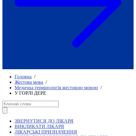
Як приклад стійкості спільноти
глухих
Говоримо коротко про наболіле
Міжнародний тиждень глухих людей
2025
Всеукраїнський челендж «Молодь
співає»
Інтерв'ю «Світ глухих: унікальні у
своїй професії»
Немає прав людини без права на
жестову мову.
Всеукраїнський конкурс «Людина року в
Головна
/
УТОГ»: прийом заявок 2023
Жестова мова
/
Медична термінологія жестовою мовою
/
Флешмоб «Історії успіхів, які надихають»
У ГОРЛІ ДЕРЕ
Переклад жестовою мовою
Чим займається УТОГ
Діяльність УТОГ
90 років УТОГ
92 роки УТОГ
ЗВЕРНУТИСЯ ДО ЛІКАРЯ
93 роки УТОГ
ВИКЛИКАТИ ЛІКАРЯ
ЛІКАРСЬКІ ПРИЗНАЧЕННЯ
Історії та спогади ветеранів УТОГ