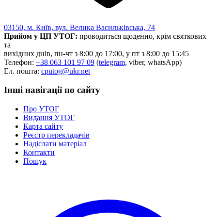
03150, м. Київ, вул. Велика Васильківська, 74
Прийом у ЦП УТОГ:
проводиться щоденно, крім святкових
та
вихідних днів, пн-чт з 8:00 до 17:00, у пт з 8:00 до 15:45
Телефон:
+38 063 101 97 09
(
telegram,
viber, whatsApp)
Ел. пошта:
cputog@ukr.net
Інші навігації по сайту
Про УТОГ
Видання УТОГ
Карта сайту
Реєстр перекладачів
Надіслати матеріал
Контакти
Пошук