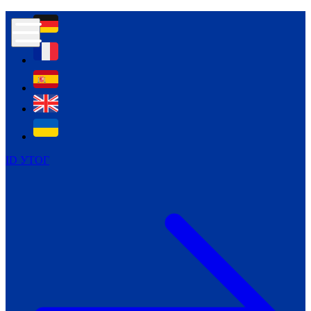
Контур психологічної безпеки глухих
Культура
Міжнародний тиждень глухих людей
Міжнародний тиждень глухих людей
2021
Міжнародний тиждень глухих людей
2022
Міжнародний тиждень глухих людей
2023
ID УТОГ
Міжнародний тиждень глухих людей
2024
Щоденні теми: 23 - 29 вересня
2024
Всеукраїнський пісенний
челендж «Україно, ти є!»
Молодіжний челендж «Жестова
мова для мене – це…»
Репортажі спеціальних та
інклюзивних начальних закладів
України