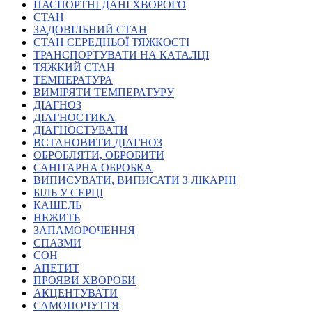
Молодіжні лідери УТОГ
ПАСПОРТНІ ДАНІ ХВОРОГО
Ветерани УТОГ
СТАН
Мережа УТОГ
ЗАДОВІЛЬНИЙ СТАН
Підприємства УТОГ
СТАН СЕРЕДНЬОЇ ТЯЖКОСТІ
Рекорди УТОГ
ТРАНСПОРТУВАТИ НА КАТАЛЦІ
Видання УТОГ
ТЯЖКИЙ СТАН
Звіти
ТЕМПЕРАТУРА
Посилання сторінок УТОГ
ВИМІРЯТИ ТЕМПЕРАТУРУ
Контакти
ДІАГНОЗ
ДІАГНОСТИКА
Навчальні програми
ДІАГНОСТУВАТИ
Дошкільна освіта
ВСТАНОВИТИ ДІАГНОЗ
Загальна освіта
ОБРОБЛЯТИ, ОБРОБИТИ
Для абітурієнтів
САНІТАРНА ОБРОБКА
Уроки
ВИПИСУВАТИ, ВИПИСАТИ З ЛІКАРНІ
БІЛЬ У СЕРЦІ
Українська жестова мова
КАШЕЛЬ
Географія
НЕЖИТЬ
Правознавство
ЗАПАМОРОЧЕННЯ
Я досліджую світ
СПАЗМИ
СОН
АПЕТИТ
Реєстр перекладачів жестової мови Українського
ПРОЯВИ ХВОРОБИ
товариства глухих
АКЦЕНТУВАТИ
Підготовка перекладачів
САМОПОЧУТТЯ
"Сервіс УТОГ"