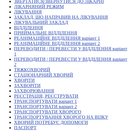
ЗВЕРТАТИСЯ/ЗВЕРНУТИСЯ ДО ЛІКАРНІ
Кадрові зміни
ЛІКАРНЯНИЙ РЕЖИМ
Працевлаштування
ЛІКУВАННЯ
Про глухих
ЗАКЛАД, ЩО НАПРАВИВ НА ЛІКУВАННЯ
Постаті в УТОГ
ЛІКУВАЛЬНИЙ ЗАКЛАД
Все про УТОГ: ваші права, послуги та підтримка:
ВІДДІЛЕННЯ
Важлива інформація
ПРИЙМАЛЬНЕ ВІДДІЛЕННЯ
Благодійні справи
РЕАНІМАЦІЙНЕ ВІДДІЛЕННЯ варіант 1
Історія глухих
РЕАНІМАЦІЙНЕ ВІДДІЛЕННЯ варіант 2
Коронавірус
ПЕРЕВОДИТИ / ПЕРЕВЕСТИ У ВІДДІЛЕННЯ варіант
Брифінги
1
Корисні інформаційні матеріали від Т. Ломакіної
ПЕРЕВОДИТИ / ПЕРЕВЕСТИ У ВІДДІЛЕННЯ варіант
Офіційна інформація
2
ТЯЖКОХВОРИЙ
Про УТОГ
СТАЦІОНАРНИЙ ХВОРИЙ
Керівництво УТОГ
ХВОРІТИ
Громадські ради УТОГ ⩺
ЗАХВОРІТИ
Всеукраїнська Рада голів обласних
ЗАХВОРЮВАННЯ
організацій УТОГ
РЕЄСТРАЦІЯ, РЕЄСТРУВАТИ
ТРАНСПОРТУВАТИ варіант 1
Всеукраїнська Рада ветеранів УТОГ
ТРАНСПОРТУВАТИ варіант 2
Всеукраїнська Рада перекладачів жестової
ТРАНСПОРТУВАТИ ХВОРОГО
мови УТОГ
ТРАНСПОРТУВАННЯ ХВОРОГО НА ВІЗКУ
Всеукраїнська Рада директорів УТОГ
ХВОРИЙ ПОТРЕБУЄ ДОПОМОГИ
Всеукраїнська молодіжна Рада УТОГ
ПАСПОРТ