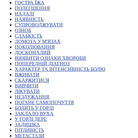
ГОСТРА ЇЖА
Атестація
ПОЛЕГШЕННЯ
Безбар'єрність для глухих
НАДАЛІ
Вінницька область
НАЯВНІСТЬ
Волинська область
СУПРОВОДЖУВАТИ
Дніпропетровська область
ОЗНОБ
СЛАБКІСТЬ
Донецька область
ЛОМОТА У М'ЯЗАХ
Житомирська область
ПОКОЛЮВАННЯ
Закарпатська область
ДОСКОНАЛИЙ
Запорізька область
ВИЯВИТИ ОЗНАКИ ХВОРОБИ
ПОПЕРЕДНІЙ ДІАГНОЗ
Івано-Франківська область
ХАРАКТЕР ТА ІНТЕНСИВНІСТЬ БОЛЮ
Київ
ВЖИВАТИ
Київська область
СКАРЖИТИСЯ
ВИВЧИТИ
Кіровоградська область
ЛІКУВАТИ
Львівська область
НЕЗДУЖАННЯ
Миколаївська область
ПОГАНЕ САМОПОЧУТТЯ
Одеська область
БОЛИТЬ У ГОРЛІ
ЗАКЛАЛО ВУХА
Полтавська область
У ГОРЛІ ДЕРЕ
Рівненська область
ЗАДИШКА
Сумська область
ПІТЛИВІСТЬ
Тернопільська область
МЕТАСТАЗИ