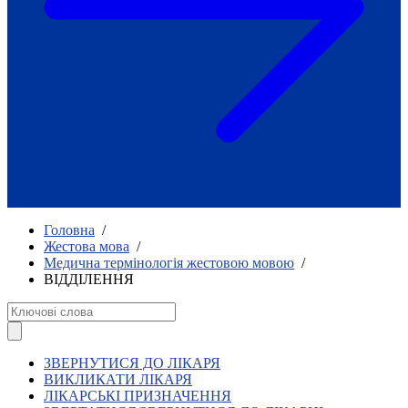
Як приклад стійкості спільноти
глухих
Говоримо коротко про наболіле
Міжнародний тиждень глухих людей
2025
Всеукраїнський челендж «Молодь
співає»
Інтерв'ю «Світ глухих: унікальні у
своїй професії»
Немає прав людини без права на
жестову мову.
Всеукраїнський конкурс «Людина року в
Головна
/
УТОГ»: прийом заявок 2023
Жестова мова
/
Медична термінологія жестовою мовою
/
Флешмоб «Історії успіхів, які надихають»
ВІДДІЛЕННЯ
Переклад жестовою мовою
Чим займається УТОГ
Діяльність УТОГ
90 років УТОГ
92 роки УТОГ
ЗВЕРНУТИСЯ ДО ЛІКАРЯ
93 роки УТОГ
ВИКЛИКАТИ ЛІКАРЯ
ЛІКАРСЬКІ ПРИЗНАЧЕННЯ
Історії та спогади ветеранів УТОГ