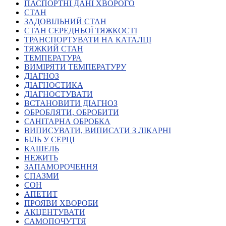
Молодіжні лідери УТОГ
ПАСПОРТНІ ДАНІ ХВОРОГО
Ветерани УТОГ
СТАН
Мережа УТОГ
ЗАДОВІЛЬНИЙ СТАН
Підприємства УТОГ
СТАН СЕРЕДНЬОЇ ТЯЖКОСТІ
Рекорди УТОГ
ТРАНСПОРТУВАТИ НА КАТАЛЦІ
Видання УТОГ
ТЯЖКИЙ СТАН
Звіти
ТЕМПЕРАТУРА
Посилання сторінок УТОГ
ВИМІРЯТИ ТЕМПЕРАТУРУ
Контакти
ДІАГНОЗ
ДІАГНОСТИКА
Навчальні програми
ДІАГНОСТУВАТИ
Дошкільна освіта
ВСТАНОВИТИ ДІАГНОЗ
Загальна освіта
ОБРОБЛЯТИ, ОБРОБИТИ
Для абітурієнтів
САНІТАРНА ОБРОБКА
Уроки
ВИПИСУВАТИ, ВИПИСАТИ З ЛІКАРНІ
БІЛЬ У СЕРЦІ
Українська жестова мова
КАШЕЛЬ
Географія
НЕЖИТЬ
Правознавство
ЗАПАМОРОЧЕННЯ
Я досліджую світ
СПАЗМИ
СОН
АПЕТИТ
Реєстр перекладачів жестової мови Українського
ПРОЯВИ ХВОРОБИ
товариства глухих
АКЦЕНТУВАТИ
Підготовка перекладачів
САМОПОЧУТТЯ
"Сервіс УТОГ"