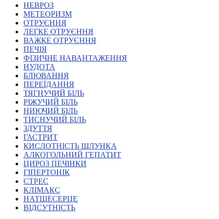
НЕВРОЗ
Харківська область
МЕТЕОРИЗМ
Херсонська область
ОТРУЄННЯ
Хмельницька область
ЛЕГКЕ ОТРУЄННЯ
ВАЖКЕ ОТРУЄННЯ
Черкаська область
ПЕЧІЯ
Чернівецька область
ФІЗИЧНЕ НАВАНТАЖЕННЯ
Чернігівська область
НУДОТА
Особи відповідальні за контактування з
БЛЮВАННЯ
питань укладення договорів
ПЕРЕЇДАННЯ
ТЯГНУЧИЙ БІЛЬ
РІЖУЧИЙ БІЛЬ
Вивчаємо жестову мову
НИЮЧИЙ БІЛЬ
Дитяча сторінка
ТИСНУЧИЙ БІЛЬ
Новини про жестову мову
ЗДУТТЯ
Ресурс для вивчення жестових мов різних країн
ГАСТРИТ
ЦУЖМ
КИСЛОТНІСТЬ ШЛУНКА
Проєкт "Жестова мова для поліцейських"
АЛКОГОЛЬНИЙ ГЕПАТИТ
Про шахрайські схеми
ЦИРОЗ ПЕЧІНКИ
ВІКТОРИНА
ГІПЕРТОНІК
На допомогу військовим
СТРЕС
Медична термінологія жестовою мовою
КЛІМАКС
НАТЩЕСЕРЦЕ
ВІДСУТНІСТЬ