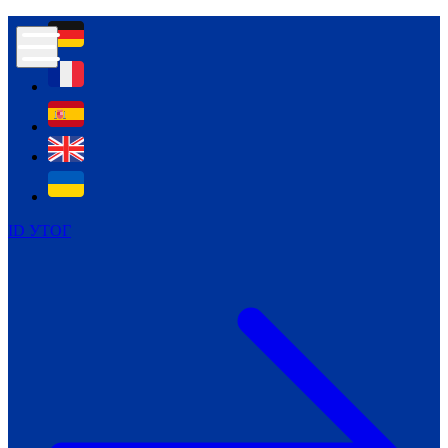
Контур психологічної безпеки глухих
Культура
Міжнародний тиждень глухих людей
Міжнародний тиждень глухих людей
2021
Міжнародний тиждень глухих людей
2022
Міжнародний тиждень глухих людей
2023
ID УТОГ
Міжнародний тиждень глухих людей
2024
Щоденні теми: 23 - 29 вересня
2024
Всеукраїнський пісенний
челендж «Україно, ти є!»
Молодіжний челендж «Жестова
мова для мене – це…»
Репортажі спеціальних та
інклюзивних начальних закладів
України