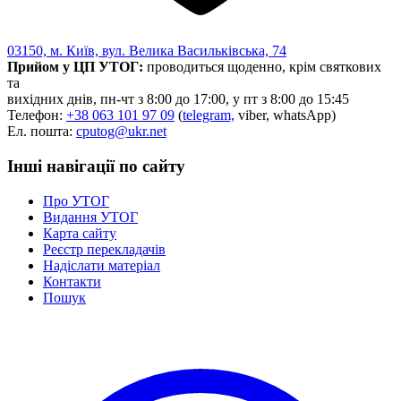
03150, м. Київ, вул. Велика Васильківська, 74
Прийом у ЦП УТОГ:
проводиться щоденно, крім святкових
та
вихідних днів, пн-чт з 8:00 до 17:00, у пт з 8:00 до 15:45
Телефон:
+38 063 101 97 09
(
telegram,
viber, whatsApp)
Ел. пошта:
cputog@ukr.net
Інші навігації по сайту
Про УТОГ
Видання УТОГ
Карта сайту
Реєстр перекладачів
Надіслати матеріал
Контакти
Пошук