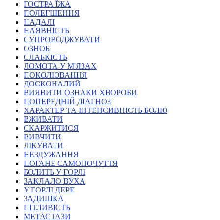
ГОСТРА ЇЖА
Атестація
ПОЛЕГШЕННЯ
Безбар'єрність для глухих
НАДАЛІ
Вінницька область
НАЯВНІСТЬ
Волинська область
СУПРОВОДЖУВАТИ
Дніпропетровська область
ОЗНОБ
СЛАБКІСТЬ
Донецька область
ЛОМОТА У М'ЯЗАХ
Житомирська область
ПОКОЛЮВАННЯ
Закарпатська область
ДОСКОНАЛИЙ
Запорізька область
ВИЯВИТИ ОЗНАКИ ХВОРОБИ
ПОПЕРЕДНІЙ ДІАГНОЗ
Івано-Франківська область
ХАРАКТЕР ТА ІНТЕНСИВНІСТЬ БОЛЮ
Київ
ВЖИВАТИ
Київська область
СКАРЖИТИСЯ
ВИВЧИТИ
Кіровоградська область
ЛІКУВАТИ
Львівська область
НЕЗДУЖАННЯ
Миколаївська область
ПОГАНЕ САМОПОЧУТТЯ
Одеська область
БОЛИТЬ У ГОРЛІ
ЗАКЛАЛО ВУХА
Полтавська область
У ГОРЛІ ДЕРЕ
Рівненська область
ЗАДИШКА
Сумська область
ПІТЛИВІСТЬ
Тернопільська область
МЕТАСТАЗИ