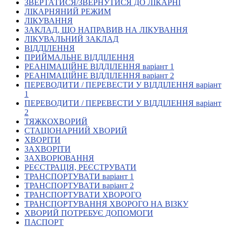
ЗВЕРТАТИСЯ/ЗВЕРНУТИСЯ ДО ЛІКАРНІ
Кадрові зміни
ЛІКАРНЯНИЙ РЕЖИМ
Працевлаштування
ЛІКУВАННЯ
Про глухих
ЗАКЛАД, ЩО НАПРАВИВ НА ЛІКУВАННЯ
Постаті в УТОГ
ЛІКУВАЛЬНИЙ ЗАКЛАД
Все про УТОГ: ваші права, послуги та підтримка:
ВІДДІЛЕННЯ
Важлива інформація
ПРИЙМАЛЬНЕ ВІДДІЛЕННЯ
Благодійні справи
РЕАНІМАЦІЙНЕ ВІДДІЛЕННЯ варіант 1
Історія глухих
РЕАНІМАЦІЙНЕ ВІДДІЛЕННЯ варіант 2
Коронавірус
ПЕРЕВОДИТИ / ПЕРЕВЕСТИ У ВІДДІЛЕННЯ варіант
Брифінги
1
Корисні інформаційні матеріали від Т. Ломакіної
ПЕРЕВОДИТИ / ПЕРЕВЕСТИ У ВІДДІЛЕННЯ варіант
Офіційна інформація
2
ТЯЖКОХВОРИЙ
Про УТОГ
СТАЦІОНАРНИЙ ХВОРИЙ
Керівництво УТОГ
ХВОРІТИ
Громадські ради УТОГ ⩺
ЗАХВОРІТИ
Всеукраїнська Рада голів обласних
ЗАХВОРЮВАННЯ
організацій УТОГ
РЕЄСТРАЦІЯ, РЕЄСТРУВАТИ
ТРАНСПОРТУВАТИ варіант 1
Всеукраїнська Рада ветеранів УТОГ
ТРАНСПОРТУВАТИ варіант 2
Всеукраїнська Рада перекладачів жестової
ТРАНСПОРТУВАТИ ХВОРОГО
мови УТОГ
ТРАНСПОРТУВАННЯ ХВОРОГО НА ВІЗКУ
Всеукраїнська Рада директорів УТОГ
ХВОРИЙ ПОТРЕБУЄ ДОПОМОГИ
Всеукраїнська молодіжна Рада УТОГ
ПАСПОРТ