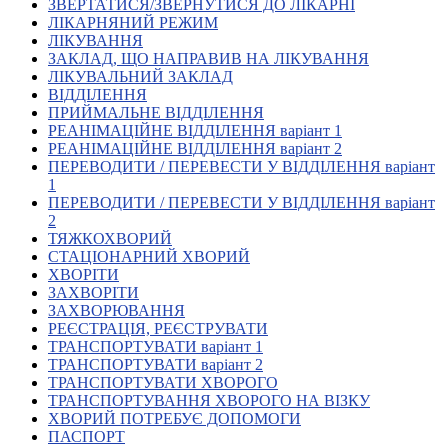
ЗВЕРТАТИСЯ/ЗВЕРНУТИСЯ ДО ЛІКАРНІ
Кадрові зміни
ЛІКАРНЯНИЙ РЕЖИМ
Працевлаштування
ЛІКУВАННЯ
Про глухих
ЗАКЛАД, ЩО НАПРАВИВ НА ЛІКУВАННЯ
Постаті в УТОГ
ЛІКУВАЛЬНИЙ ЗАКЛАД
Все про УТОГ: ваші права, послуги та підтримка:
ВІДДІЛЕННЯ
Важлива інформація
ПРИЙМАЛЬНЕ ВІДДІЛЕННЯ
Благодійні справи
РЕАНІМАЦІЙНЕ ВІДДІЛЕННЯ варіант 1
Історія глухих
РЕАНІМАЦІЙНЕ ВІДДІЛЕННЯ варіант 2
Коронавірус
ПЕРЕВОДИТИ / ПЕРЕВЕСТИ У ВІДДІЛЕННЯ варіант
Брифінги
1
Корисні інформаційні матеріали від Т. Ломакіної
ПЕРЕВОДИТИ / ПЕРЕВЕСТИ У ВІДДІЛЕННЯ варіант
Офіційна інформація
2
ТЯЖКОХВОРИЙ
Про УТОГ
СТАЦІОНАРНИЙ ХВОРИЙ
Керівництво УТОГ
ХВОРІТИ
Громадські ради УТОГ ⩺
ЗАХВОРІТИ
Всеукраїнська Рада голів обласних
ЗАХВОРЮВАННЯ
організацій УТОГ
РЕЄСТРАЦІЯ, РЕЄСТРУВАТИ
ТРАНСПОРТУВАТИ варіант 1
Всеукраїнська Рада ветеранів УТОГ
ТРАНСПОРТУВАТИ варіант 2
Всеукраїнська Рада перекладачів жестової
ТРАНСПОРТУВАТИ ХВОРОГО
мови УТОГ
ТРАНСПОРТУВАННЯ ХВОРОГО НА ВІЗКУ
Всеукраїнська Рада директорів УТОГ
ХВОРИЙ ПОТРЕБУЄ ДОПОМОГИ
Всеукраїнська молодіжна Рада УТОГ
ПАСПОРТ