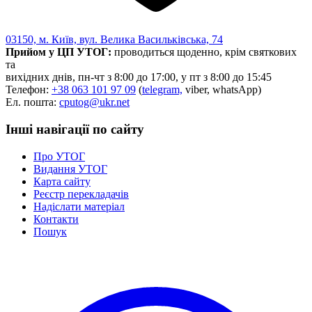
03150, м. Київ, вул. Велика Васильківська, 74
Прийом у ЦП УТОГ:
проводиться щоденно, крім святкових
та
вихідних днів, пн-чт з 8:00 до 17:00, у пт з 8:00 до 15:45
Телефон:
+38 063 101 97 09
(
telegram,
viber, whatsApp)
Ел. пошта:
cputog@ukr.net
Інші навігації по сайту
Про УТОГ
Видання УТОГ
Карта сайту
Реєстр перекладачів
Надіслати матеріал
Контакти
Пошук