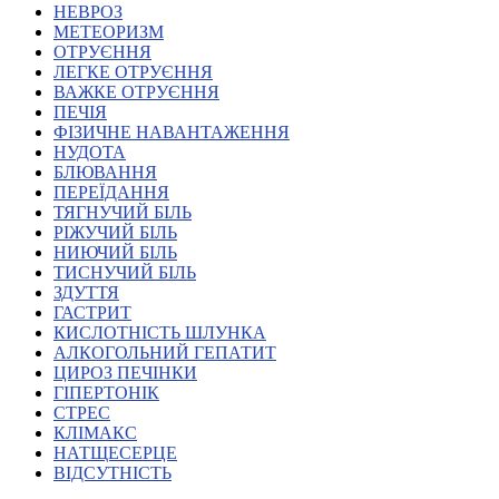
НЕВРОЗ
Харківська область
МЕТЕОРИЗМ
Херсонська область
ОТРУЄННЯ
Хмельницька область
ЛЕГКЕ ОТРУЄННЯ
ВАЖКЕ ОТРУЄННЯ
Черкаська область
ПЕЧІЯ
Чернівецька область
ФІЗИЧНЕ НАВАНТАЖЕННЯ
Чернігівська область
НУДОТА
Особи відповідальні за контактування з
БЛЮВАННЯ
питань укладення договорів
ПЕРЕЇДАННЯ
ТЯГНУЧИЙ БІЛЬ
РІЖУЧИЙ БІЛЬ
Вивчаємо жестову мову
НИЮЧИЙ БІЛЬ
Дитяча сторінка
ТИСНУЧИЙ БІЛЬ
Новини про жестову мову
ЗДУТТЯ
Ресурс для вивчення жестових мов різних країн
ГАСТРИТ
ЦУЖМ
КИСЛОТНІСТЬ ШЛУНКА
Проєкт "Жестова мова для поліцейських"
АЛКОГОЛЬНИЙ ГЕПАТИТ
Про шахрайські схеми
ЦИРОЗ ПЕЧІНКИ
ВІКТОРИНА
ГІПЕРТОНІК
На допомогу військовим
СТРЕС
Медична термінологія жестовою мовою
КЛІМАКС
НАТЩЕСЕРЦЕ
ВІДСУТНІСТЬ