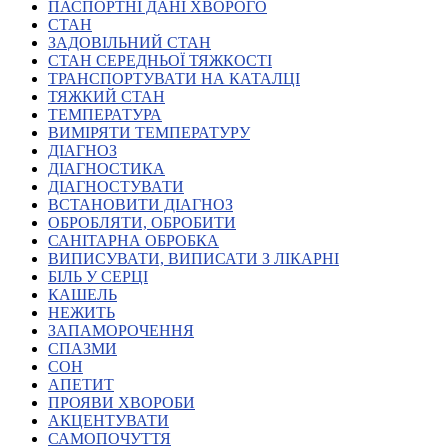
Молодіжні лідери УТОГ
ПАСПОРТНІ ДАНІ ХВОРОГО
Ветерани УТОГ
СТАН
Мережа УТОГ
ЗАДОВІЛЬНИЙ СТАН
Підприємства УТОГ
СТАН СЕРЕДНЬОЇ ТЯЖКОСТІ
Рекорди УТОГ
ТРАНСПОРТУВАТИ НА КАТАЛЦІ
Видання УТОГ
ТЯЖКИЙ СТАН
Звіти
ТЕМПЕРАТУРА
Посилання сторінок УТОГ
ВИМІРЯТИ ТЕМПЕРАТУРУ
Контакти
ДІАГНОЗ
ДІАГНОСТИКА
Навчальні програми
ДІАГНОСТУВАТИ
Дошкільна освіта
ВСТАНОВИТИ ДІАГНОЗ
Загальна освіта
ОБРОБЛЯТИ, ОБРОБИТИ
Для абітурієнтів
САНІТАРНА ОБРОБКА
Уроки
ВИПИСУВАТИ, ВИПИСАТИ З ЛІКАРНІ
БІЛЬ У СЕРЦІ
Українська жестова мова
КАШЕЛЬ
Географія
НЕЖИТЬ
Правознавство
ЗАПАМОРОЧЕННЯ
Я досліджую світ
СПАЗМИ
СОН
АПЕТИТ
Реєстр перекладачів жестової мови Українського
ПРОЯВИ ХВОРОБИ
товариства глухих
АКЦЕНТУВАТИ
Підготовка перекладачів
САМОПОЧУТТЯ
"Сервіс УТОГ"