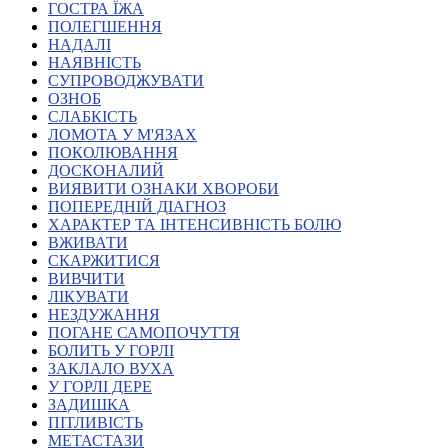
ГОСТРА ЇЖА
Атестація
ПОЛЕГШЕННЯ
Безбар'єрність для глухих
НАДАЛІ
Вінницька область
НАЯВНІСТЬ
Волинська область
СУПРОВОДЖУВАТИ
Дніпропетровська область
ОЗНОБ
СЛАБКІСТЬ
Донецька область
ЛОМОТА У М'ЯЗАХ
Житомирська область
ПОКОЛЮВАННЯ
Закарпатська область
ДОСКОНАЛИЙ
Запорізька область
ВИЯВИТИ ОЗНАКИ ХВОРОБИ
ПОПЕРЕДНІЙ ДІАГНОЗ
Івано-Франківська область
ХАРАКТЕР ТА ІНТЕНСИВНІСТЬ БОЛЮ
Київ
ВЖИВАТИ
Київська область
СКАРЖИТИСЯ
ВИВЧИТИ
Кіровоградська область
ЛІКУВАТИ
Львівська область
НЕЗДУЖАННЯ
Миколаївська область
ПОГАНЕ САМОПОЧУТТЯ
Одеська область
БОЛИТЬ У ГОРЛІ
ЗАКЛАЛО ВУХА
Полтавська область
У ГОРЛІ ДЕРЕ
Рівненська область
ЗАДИШКА
Сумська область
ПІТЛИВІСТЬ
Тернопільська область
МЕТАСТАЗИ