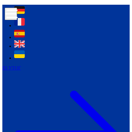
Контур психологічної безпеки глухих
Культура
Міжнародний тиждень глухих людей
Міжнародний тиждень глухих людей
2021
Міжнародний тиждень глухих людей
2022
Міжнародний тиждень глухих людей
2023
ID УТОГ
Міжнародний тиждень глухих людей
2024
Щоденні теми: 23 - 29 вересня
2024
Всеукраїнський пісенний
челендж «Україно, ти є!»
Молодіжний челендж «Жестова
мова для мене – це…»
Репортажі спеціальних та
інклюзивних начальних закладів
України