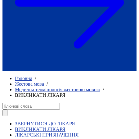
Як приклад стійкості спільноти
глухих
Говоримо коротко про наболіле
Міжнародний тиждень глухих людей
2025
Всеукраїнський челендж «Молодь
співає»
Інтерв'ю «Світ глухих: унікальні у
своїй професії»
Немає прав людини без права на
жестову мову.
Всеукраїнський конкурс «Людина року в
Головна
/
УТОГ»: прийом заявок 2023
Жестова мова
/
Медична термінологія жестовою мовою
/
Флешмоб «Історії успіхів, які надихають»
ВИКЛИКАТИ ЛІКАРЯ
Переклад жестовою мовою
Чим займається УТОГ
Діяльність УТОГ
90 років УТОГ
92 роки УТОГ
ЗВЕРНУТИСЯ ДО ЛІКАРЯ
93 роки УТОГ
ВИКЛИКАТИ ЛІКАРЯ
ЛІКАРСЬКІ ПРИЗНАЧЕННЯ
Історії та спогади ветеранів УТОГ