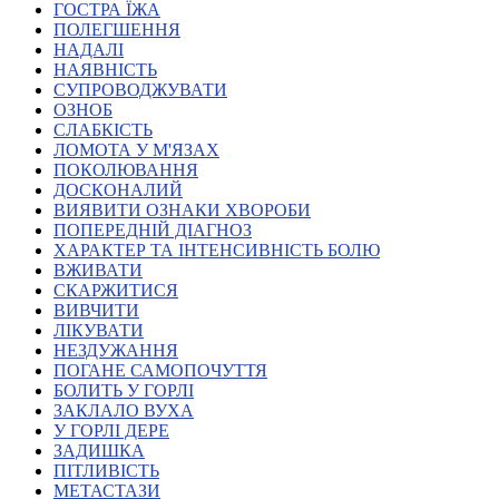
ГОСТРА ЇЖА
Атестація
ПОЛЕГШЕННЯ
Безбар'єрність для глухих
НАДАЛІ
Вінницька область
НАЯВНІСТЬ
Волинська область
СУПРОВОДЖУВАТИ
Дніпропетровська область
ОЗНОБ
СЛАБКІСТЬ
Донецька область
ЛОМОТА У М'ЯЗАХ
Житомирська область
ПОКОЛЮВАННЯ
Закарпатська область
ДОСКОНАЛИЙ
Запорізька область
ВИЯВИТИ ОЗНАКИ ХВОРОБИ
ПОПЕРЕДНІЙ ДІАГНОЗ
Івано-Франківська область
ХАРАКТЕР ТА ІНТЕНСИВНІСТЬ БОЛЮ
Київ
ВЖИВАТИ
Київська область
СКАРЖИТИСЯ
ВИВЧИТИ
Кіровоградська область
ЛІКУВАТИ
Львівська область
НЕЗДУЖАННЯ
Миколаївська область
ПОГАНЕ САМОПОЧУТТЯ
Одеська область
БОЛИТЬ У ГОРЛІ
ЗАКЛАЛО ВУХА
Полтавська область
У ГОРЛІ ДЕРЕ
Рівненська область
ЗАДИШКА
Сумська область
ПІТЛИВІСТЬ
Тернопільська область
МЕТАСТАЗИ