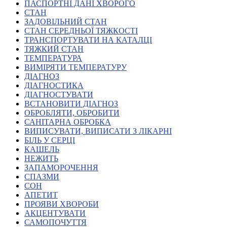
Молодіжні лідери УТОГ
ПАСПОРТНІ ДАНІ ХВОРОГО
Ветерани УТОГ
СТАН
Мережа УТОГ
ЗАДОВІЛЬНИЙ СТАН
Підприємства УТОГ
СТАН СЕРЕДНЬОЇ ТЯЖКОСТІ
Рекорди УТОГ
ТРАНСПОРТУВАТИ НА КАТАЛЦІ
Видання УТОГ
ТЯЖКИЙ СТАН
Звіти
ТЕМПЕРАТУРА
Посилання сторінок УТОГ
ВИМІРЯТИ ТЕМПЕРАТУРУ
Контакти
ДІАГНОЗ
ДІАГНОСТИКА
Навчальні програми
ДІАГНОСТУВАТИ
Дошкільна освіта
ВСТАНОВИТИ ДІАГНОЗ
Загальна освіта
ОБРОБЛЯТИ, ОБРОБИТИ
Для абітурієнтів
САНІТАРНА ОБРОБКА
Уроки
ВИПИСУВАТИ, ВИПИСАТИ З ЛІКАРНІ
БІЛЬ У СЕРЦІ
Українська жестова мова
КАШЕЛЬ
Географія
НЕЖИТЬ
Правознавство
ЗАПАМОРОЧЕННЯ
Я досліджую світ
СПАЗМИ
СОН
АПЕТИТ
Реєстр перекладачів жестової мови Українського
ПРОЯВИ ХВОРОБИ
товариства глухих
АКЦЕНТУВАТИ
Підготовка перекладачів
САМОПОЧУТТЯ
"Сервіс УТОГ"