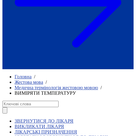
Як приклад стійкості спільноти
глухих
Говоримо коротко про наболіле
Міжнародний тиждень глухих людей
2025
Всеукраїнський челендж «Молодь
співає»
Інтерв'ю «Світ глухих: унікальні у
своїй професії»
Немає прав людини без права на
жестову мову.
Всеукраїнський конкурс «Людина року в
Головна
/
УТОГ»: прийом заявок 2023
Жестова мова
/
Медична термінологія жестовою мовою
/
Флешмоб «Історії успіхів, які надихають»
ВИМІРЯТИ ТЕМПЕРАТУРУ
Переклад жестовою мовою
Чим займається УТОГ
Діяльність УТОГ
90 років УТОГ
92 роки УТОГ
ЗВЕРНУТИСЯ ДО ЛІКАРЯ
93 роки УТОГ
ВИКЛИКАТИ ЛІКАРЯ
ЛІКАРСЬКІ ПРИЗНАЧЕННЯ
Історії та спогади ветеранів УТОГ