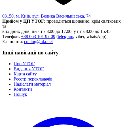
03150, м. Київ, вул. Велика Васильківська, 74
Прийом у ЦП УТОГ:
проводиться щоденно, крім святкових
та
вихідних днів, пн-чт з 8:00 до 17:00, у пт з 8:00 до 15:45
Телефон:
+38 063 101 97 09
(
telegram,
viber, whatsApp)
Ел. пошта:
cputog@ukr.net
Інші навігації по сайту
Про УТОГ
Видання УТОГ
Карта сайту
Реєстр перекладачів
Надіслати матеріал
Контакти
Пошук