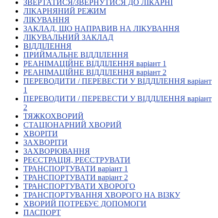
ЗВЕРТАТИСЯ/ЗВЕРНУТИСЯ ДО ЛІКАРНІ
Кадрові зміни
ЛІКАРНЯНИЙ РЕЖИМ
Працевлаштування
ЛІКУВАННЯ
Про глухих
ЗАКЛАД, ЩО НАПРАВИВ НА ЛІКУВАННЯ
Постаті в УТОГ
ЛІКУВАЛЬНИЙ ЗАКЛАД
Все про УТОГ: ваші права, послуги та підтримка:
ВІДДІЛЕННЯ
Важлива інформація
ПРИЙМАЛЬНЕ ВІДДІЛЕННЯ
Благодійні справи
РЕАНІМАЦІЙНЕ ВІДДІЛЕННЯ варіант 1
Історія глухих
РЕАНІМАЦІЙНЕ ВІДДІЛЕННЯ варіант 2
Коронавірус
ПЕРЕВОДИТИ / ПЕРЕВЕСТИ У ВІДДІЛЕННЯ варіант
Брифінги
1
Корисні інформаційні матеріали від Т. Ломакіної
ПЕРЕВОДИТИ / ПЕРЕВЕСТИ У ВІДДІЛЕННЯ варіант
Офіційна інформація
2
ТЯЖКОХВОРИЙ
Про УТОГ
СТАЦІОНАРНИЙ ХВОРИЙ
Керівництво УТОГ
ХВОРІТИ
Громадські ради УТОГ ⩺
ЗАХВОРІТИ
Всеукраїнська Рада голів обласних
ЗАХВОРЮВАННЯ
організацій УТОГ
РЕЄСТРАЦІЯ, РЕЄСТРУВАТИ
ТРАНСПОРТУВАТИ варіант 1
Всеукраїнська Рада ветеранів УТОГ
ТРАНСПОРТУВАТИ варіант 2
Всеукраїнська Рада перекладачів жестової
ТРАНСПОРТУВАТИ ХВОРОГО
мови УТОГ
ТРАНСПОРТУВАННЯ ХВОРОГО НА ВІЗКУ
Всеукраїнська Рада директорів УТОГ
ХВОРИЙ ПОТРЕБУЄ ДОПОМОГИ
Всеукраїнська молодіжна Рада УТОГ
ПАСПОРТ