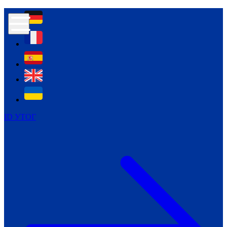
Контур психологічної безпеки глухих
Культура
Міжнародний тиждень глухих людей
Міжнародний тиждень глухих людей
2021
Міжнародний тиждень глухих людей
2022
Міжнародний тиждень глухих людей
2023
ID УТОГ
Міжнародний тиждень глухих людей
2024
Щоденні теми: 23 - 29 вересня
2024
Всеукраїнський пісенний
челендж «Україно, ти є!»
Молодіжний челендж «Жестова
мова для мене – це…»
Репортажі спеціальних та
інклюзивних начальних закладів
України