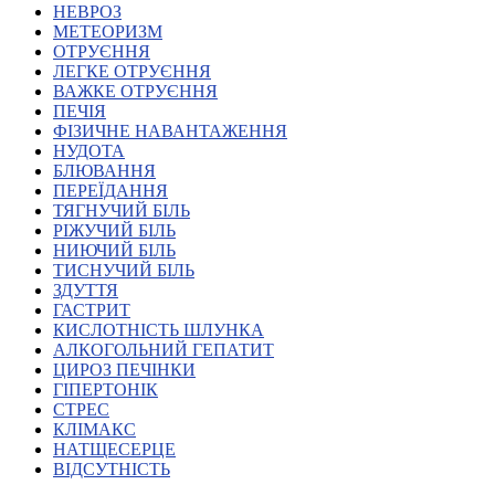
НЕВРОЗ
Харківська область
МЕТЕОРИЗМ
Херсонська область
ОТРУЄННЯ
Хмельницька область
ЛЕГКЕ ОТРУЄННЯ
ВАЖКЕ ОТРУЄННЯ
Черкаська область
ПЕЧІЯ
Чернівецька область
ФІЗИЧНЕ НАВАНТАЖЕННЯ
Чернігівська область
НУДОТА
Особи відповідальні за контактування з
БЛЮВАННЯ
питань укладення договорів
ПЕРЕЇДАННЯ
ТЯГНУЧИЙ БІЛЬ
РІЖУЧИЙ БІЛЬ
Вивчаємо жестову мову
НИЮЧИЙ БІЛЬ
Дитяча сторінка
ТИСНУЧИЙ БІЛЬ
Новини про жестову мову
ЗДУТТЯ
Ресурс для вивчення жестових мов різних країн
ГАСТРИТ
ЦУЖМ
КИСЛОТНІСТЬ ШЛУНКА
Проєкт "Жестова мова для поліцейських"
АЛКОГОЛЬНИЙ ГЕПАТИТ
Про шахрайські схеми
ЦИРОЗ ПЕЧІНКИ
ВІКТОРИНА
ГІПЕРТОНІК
На допомогу військовим
СТРЕС
Медична термінологія жестовою мовою
КЛІМАКС
НАТЩЕСЕРЦЕ
ВІДСУТНІСТЬ