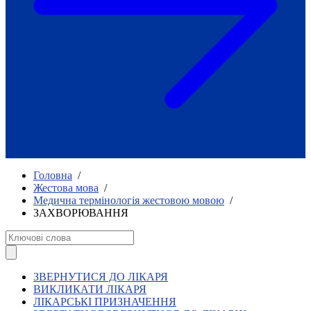
Як приклад стійкості спільноти
глухих
Говоримо коротко про наболіле
Міжнародний тиждень глухих людей
2025
Всеукраїнський челендж «Молодь
співає»
Інтерв'ю «Світ глухих: унікальні у
своїй професії»
Немає прав людини без права на
жестову мову.
Всеукраїнський конкурс «Людина року в
Головна
/
УТОГ»: прийом заявок 2023
Жестова мова
/
Медична термінологія жестовою мовою
/
Флешмоб «Історії успіхів, які надихають»
ЗАХВОРЮВАННЯ
Переклад жестовою мовою
Чим займається УТОГ
Діяльність УТОГ
90 років УТОГ
92 роки УТОГ
ЗВЕРНУТИСЯ ДО ЛІКАРЯ
93 роки УТОГ
ВИКЛИКАТИ ЛІКАРЯ
ЛІКАРСЬКІ ПРИЗНАЧЕННЯ
Історії та спогади ветеранів УТОГ