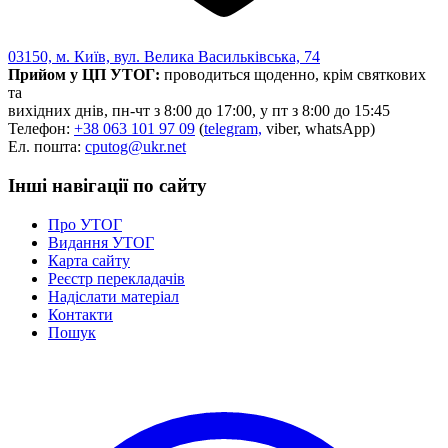
03150, м. Київ, вул. Велика Васильківська, 74
Прийом у ЦП УТОГ:
проводиться щоденно, крім святкових
та
вихідних днів, пн-чт з 8:00 до 17:00, у пт з 8:00 до 15:45
Телефон:
+38 063 101 97 09
(
telegram,
viber, whatsApp)
Ел. пошта:
cputog@ukr.net
Інші навігації по сайту
Про УТОГ
Видання УТОГ
Карта сайту
Реєстр перекладачів
Надіслати матеріал
Контакти
Пошук