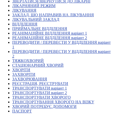
ЗВЕРТАТИСЯ/ЗВЕРНУТИСЯ ДО ЛІКАРНІ
Кадрові зміни
ЛІКАРНЯНИЙ РЕЖИМ
Працевлаштування
ЛІКУВАННЯ
Про глухих
ЗАКЛАД, ЩО НАПРАВИВ НА ЛІКУВАННЯ
Постаті в УТОГ
ЛІКУВАЛЬНИЙ ЗАКЛАД
Все про УТОГ: ваші права, послуги та підтримка:
ВІДДІЛЕННЯ
Важлива інформація
ПРИЙМАЛЬНЕ ВІДДІЛЕННЯ
Благодійні справи
РЕАНІМАЦІЙНЕ ВІДДІЛЕННЯ варіант 1
Історія глухих
РЕАНІМАЦІЙНЕ ВІДДІЛЕННЯ варіант 2
Коронавірус
ПЕРЕВОДИТИ / ПЕРЕВЕСТИ У ВІДДІЛЕННЯ варіант
Брифінги
1
Корисні інформаційні матеріали від Т. Ломакіної
ПЕРЕВОДИТИ / ПЕРЕВЕСТИ У ВІДДІЛЕННЯ варіант
Офіційна інформація
2
ТЯЖКОХВОРИЙ
Про УТОГ
СТАЦІОНАРНИЙ ХВОРИЙ
Керівництво УТОГ
ХВОРІТИ
Громадські ради УТОГ ⩺
ЗАХВОРІТИ
Всеукраїнська Рада голів обласних
ЗАХВОРЮВАННЯ
організацій УТОГ
РЕЄСТРАЦІЯ, РЕЄСТРУВАТИ
ТРАНСПОРТУВАТИ варіант 1
Всеукраїнська Рада ветеранів УТОГ
ТРАНСПОРТУВАТИ варіант 2
Всеукраїнська Рада перекладачів жестової
ТРАНСПОРТУВАТИ ХВОРОГО
мови УТОГ
ТРАНСПОРТУВАННЯ ХВОРОГО НА ВІЗКУ
Всеукраїнська Рада директорів УТОГ
ХВОРИЙ ПОТРЕБУЄ ДОПОМОГИ
Всеукраїнська молодіжна Рада УТОГ
ПАСПОРТ