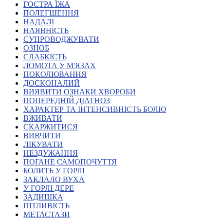
ГОСТРА ЇЖА
Атестація
ПОЛЕГШЕННЯ
Безбар'єрність для глухих
НАДАЛІ
Вінницька область
НАЯВНІСТЬ
Волинська область
СУПРОВОДЖУВАТИ
Дніпропетровська область
ОЗНОБ
СЛАБКІСТЬ
Донецька область
ЛОМОТА У М'ЯЗАХ
Житомирська область
ПОКОЛЮВАННЯ
Закарпатська область
ДОСКОНАЛИЙ
Запорізька область
ВИЯВИТИ ОЗНАКИ ХВОРОБИ
ПОПЕРЕДНІЙ ДІАГНОЗ
Івано-Франківська область
ХАРАКТЕР ТА ІНТЕНСИВНІСТЬ БОЛЮ
Київ
ВЖИВАТИ
Київська область
СКАРЖИТИСЯ
ВИВЧИТИ
Кіровоградська область
ЛІКУВАТИ
Львівська область
НЕЗДУЖАННЯ
Миколаївська область
ПОГАНЕ САМОПОЧУТТЯ
Одеська область
БОЛИТЬ У ГОРЛІ
ЗАКЛАЛО ВУХА
Полтавська область
У ГОРЛІ ДЕРЕ
Рівненська область
ЗАДИШКА
Сумська область
ПІТЛИВІСТЬ
Тернопільська область
МЕТАСТАЗИ