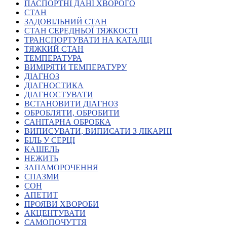
Молодіжні лідери УТОГ
ПАСПОРТНІ ДАНІ ХВОРОГО
Ветерани УТОГ
СТАН
Мережа УТОГ
ЗАДОВІЛЬНИЙ СТАН
Підприємства УТОГ
СТАН СЕРЕДНЬОЇ ТЯЖКОСТІ
Рекорди УТОГ
ТРАНСПОРТУВАТИ НА КАТАЛЦІ
Видання УТОГ
ТЯЖКИЙ СТАН
Звіти
ТЕМПЕРАТУРА
Посилання сторінок УТОГ
ВИМІРЯТИ ТЕМПЕРАТУРУ
Контакти
ДІАГНОЗ
ДІАГНОСТИКА
Навчальні програми
ДІАГНОСТУВАТИ
Дошкільна освіта
ВСТАНОВИТИ ДІАГНОЗ
Загальна освіта
ОБРОБЛЯТИ, ОБРОБИТИ
Для абітурієнтів
САНІТАРНА ОБРОБКА
Уроки
ВИПИСУВАТИ, ВИПИСАТИ З ЛІКАРНІ
БІЛЬ У СЕРЦІ
Українська жестова мова
КАШЕЛЬ
Географія
НЕЖИТЬ
Правознавство
ЗАПАМОРОЧЕННЯ
Я досліджую світ
СПАЗМИ
СОН
АПЕТИТ
Реєстр перекладачів жестової мови Українського
ПРОЯВИ ХВОРОБИ
товариства глухих
АКЦЕНТУВАТИ
Підготовка перекладачів
САМОПОЧУТТЯ
"Сервіс УТОГ"