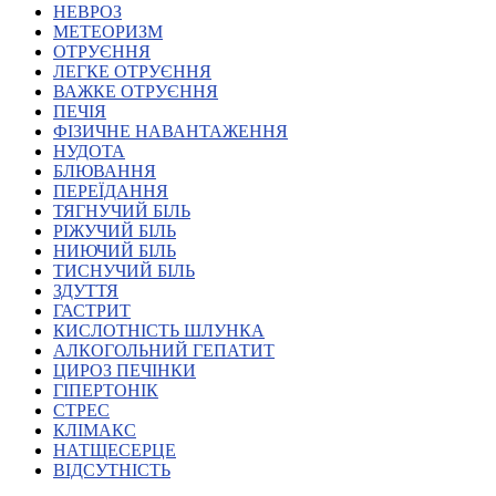
НЕВРОЗ
Харківська область
МЕТЕОРИЗМ
Херсонська область
ОТРУЄННЯ
Хмельницька область
ЛЕГКЕ ОТРУЄННЯ
ВАЖКЕ ОТРУЄННЯ
Черкаська область
ПЕЧІЯ
Чернівецька область
ФІЗИЧНЕ НАВАНТАЖЕННЯ
Чернігівська область
НУДОТА
Особи відповідальні за контактування з
БЛЮВАННЯ
питань укладення договорів
ПЕРЕЇДАННЯ
ТЯГНУЧИЙ БІЛЬ
РІЖУЧИЙ БІЛЬ
Вивчаємо жестову мову
НИЮЧИЙ БІЛЬ
Дитяча сторінка
ТИСНУЧИЙ БІЛЬ
Новини про жестову мову
ЗДУТТЯ
Ресурс для вивчення жестових мов різних країн
ГАСТРИТ
ЦУЖМ
КИСЛОТНІСТЬ ШЛУНКА
Проєкт "Жестова мова для поліцейських"
АЛКОГОЛЬНИЙ ГЕПАТИТ
Про шахрайські схеми
ЦИРОЗ ПЕЧІНКИ
ВІКТОРИНА
ГІПЕРТОНІК
На допомогу військовим
СТРЕС
Медична термінологія жестовою мовою
КЛІМАКС
НАТЩЕСЕРЦЕ
ВІДСУТНІСТЬ