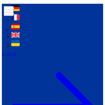
Контур психологічної безпеки глухих
Культура
Міжнародний тиждень глухих людей
Міжнародний тиждень глухих людей
2021
Міжнародний тиждень глухих людей
2022
Міжнародний тиждень глухих людей
2023
ID УТОГ
Міжнародний тиждень глухих людей
2024
Щоденні теми: 23 - 29 вересня
2024
Всеукраїнський пісенний
челендж «Україно, ти є!»
Молодіжний челендж «Жестова
мова для мене – це…»
Репортажі спеціальних та
інклюзивних начальних закладів
України