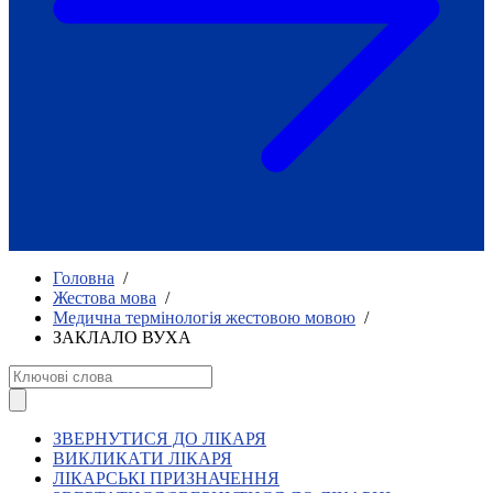
Як приклад стійкості спільноти
глухих
Говоримо коротко про наболіле
Міжнародний тиждень глухих людей
2025
Всеукраїнський челендж «Молодь
співає»
Інтерв'ю «Світ глухих: унікальні у
своїй професії»
Немає прав людини без права на
жестову мову.
Всеукраїнський конкурс «Людина року в
Головна
/
УТОГ»: прийом заявок 2023
Жестова мова
/
Медична термінологія жестовою мовою
/
Флешмоб «Історії успіхів, які надихають»
ЗАКЛАЛО ВУХА
Переклад жестовою мовою
Чим займається УТОГ
Діяльність УТОГ
90 років УТОГ
92 роки УТОГ
ЗВЕРНУТИСЯ ДО ЛІКАРЯ
93 роки УТОГ
ВИКЛИКАТИ ЛІКАРЯ
ЛІКАРСЬКІ ПРИЗНАЧЕННЯ
Історії та спогади ветеранів УТОГ