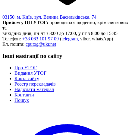
03150, м. Київ, вул. Велика Васильківська, 74
Прийом у ЦП УТОГ:
проводиться щоденно, крім святкових
та
вихідних днів, пн-чт з 8:00 до 17:00, у пт з 8:00 до 15:45
Телефон:
+38 063 101 97 09
(
telegram,
viber, whatsApp)
Ел. пошта:
cputog@ukr.net
Інші навігації по сайту
Про УТОГ
Видання УТОГ
Карта сайту
Реєстр перекладачів
Надіслати матеріал
Контакти
Пошук