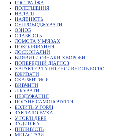
ГОСТРА ЇЖА
Атестація
ПОЛЕГШЕННЯ
Безбар'єрність для глухих
НАДАЛІ
Вінницька область
НАЯВНІСТЬ
Волинська область
СУПРОВОДЖУВАТИ
Дніпропетровська область
ОЗНОБ
СЛАБКІСТЬ
Донецька область
ЛОМОТА У М'ЯЗАХ
Житомирська область
ПОКОЛЮВАННЯ
Закарпатська область
ДОСКОНАЛИЙ
Запорізька область
ВИЯВИТИ ОЗНАКИ ХВОРОБИ
ПОПЕРЕДНІЙ ДІАГНОЗ
Івано-Франківська область
ХАРАКТЕР ТА ІНТЕНСИВНІСТЬ БОЛЮ
Київ
ВЖИВАТИ
Київська область
СКАРЖИТИСЯ
ВИВЧИТИ
Кіровоградська область
ЛІКУВАТИ
Львівська область
НЕЗДУЖАННЯ
Миколаївська область
ПОГАНЕ САМОПОЧУТТЯ
Одеська область
БОЛИТЬ У ГОРЛІ
ЗАКЛАЛО ВУХА
Полтавська область
У ГОРЛІ ДЕРЕ
Рівненська область
ЗАДИШКА
Сумська область
ПІТЛИВІСТЬ
Тернопільська область
МЕТАСТАЗИ