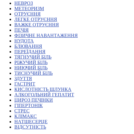
НЕВРОЗ
Харківська область
МЕТЕОРИЗМ
Херсонська область
ОТРУЄННЯ
Хмельницька область
ЛЕГКЕ ОТРУЄННЯ
ВАЖКЕ ОТРУЄННЯ
Черкаська область
ПЕЧІЯ
Чернівецька область
ФІЗИЧНЕ НАВАНТАЖЕННЯ
Чернігівська область
НУДОТА
Особи відповідальні за контактування з
БЛЮВАННЯ
питань укладення договорів
ПЕРЕЇДАННЯ
ТЯГНУЧИЙ БІЛЬ
РІЖУЧИЙ БІЛЬ
Вивчаємо жестову мову
НИЮЧИЙ БІЛЬ
Дитяча сторінка
ТИСНУЧИЙ БІЛЬ
Новини про жестову мову
ЗДУТТЯ
Ресурс для вивчення жестових мов різних країн
ГАСТРИТ
ЦУЖМ
КИСЛОТНІСТЬ ШЛУНКА
Проєкт "Жестова мова для поліцейських"
АЛКОГОЛЬНИЙ ГЕПАТИТ
Про шахрайські схеми
ЦИРОЗ ПЕЧІНКИ
ВІКТОРИНА
ГІПЕРТОНІК
На допомогу військовим
СТРЕС
Медична термінологія жестовою мовою
КЛІМАКС
НАТЩЕСЕРЦЕ
ВІДСУТНІСТЬ