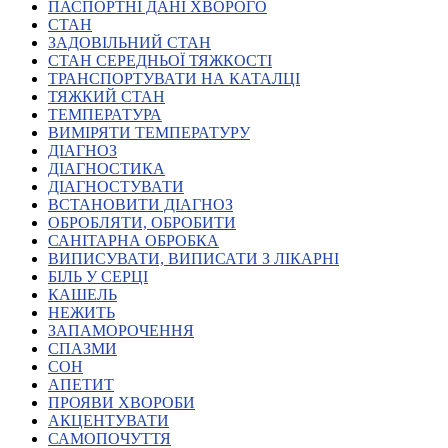
Молодіжні лідери УТОГ
ПАСПОРТНІ ДАНІ ХВОРОГО
Ветерани УТОГ
СТАН
Мережа УТОГ
ЗАДОВІЛЬНИЙ СТАН
Підприємства УТОГ
СТАН СЕРЕДНЬОЇ ТЯЖКОСТІ
Рекорди УТОГ
ТРАНСПОРТУВАТИ НА КАТАЛЦІ
Видання УТОГ
ТЯЖКИЙ СТАН
Звіти
ТЕМПЕРАТУРА
Посилання сторінок УТОГ
ВИМІРЯТИ ТЕМПЕРАТУРУ
Контакти
ДІАГНОЗ
ДІАГНОСТИКА
Навчальні програми
ДІАГНОСТУВАТИ
Дошкільна освіта
ВСТАНОВИТИ ДІАГНОЗ
Загальна освіта
ОБРОБЛЯТИ, ОБРОБИТИ
Для абітурієнтів
САНІТАРНА ОБРОБКА
Уроки
ВИПИСУВАТИ, ВИПИСАТИ З ЛІКАРНІ
БІЛЬ У СЕРЦІ
Українська жестова мова
КАШЕЛЬ
Географія
НЕЖИТЬ
Правознавство
ЗАПАМОРОЧЕННЯ
Я досліджую світ
СПАЗМИ
СОН
АПЕТИТ
Реєстр перекладачів жестової мови Українського
ПРОЯВИ ХВОРОБИ
товариства глухих
АКЦЕНТУВАТИ
Підготовка перекладачів
САМОПОЧУТТЯ
"Сервіс УТОГ"