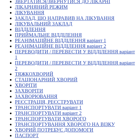
ЗВЕРТАТИСЯ/ЗВЕРНУТИСЯ ДО ЛІКАРНІ
Кадрові зміни
ЛІКАРНЯНИЙ РЕЖИМ
Працевлаштування
ЛІКУВАННЯ
Про глухих
ЗАКЛАД, ЩО НАПРАВИВ НА ЛІКУВАННЯ
Постаті в УТОГ
ЛІКУВАЛЬНИЙ ЗАКЛАД
Все про УТОГ: ваші права, послуги та підтримка:
ВІДДІЛЕННЯ
Важлива інформація
ПРИЙМАЛЬНЕ ВІДДІЛЕННЯ
Благодійні справи
РЕАНІМАЦІЙНЕ ВІДДІЛЕННЯ варіант 1
Історія глухих
РЕАНІМАЦІЙНЕ ВІДДІЛЕННЯ варіант 2
Коронавірус
ПЕРЕВОДИТИ / ПЕРЕВЕСТИ У ВІДДІЛЕННЯ варіант
Брифінги
1
Корисні інформаційні матеріали від Т. Ломакіної
ПЕРЕВОДИТИ / ПЕРЕВЕСТИ У ВІДДІЛЕННЯ варіант
Офіційна інформація
2
ТЯЖКОХВОРИЙ
Про УТОГ
СТАЦІОНАРНИЙ ХВОРИЙ
Керівництво УТОГ
ХВОРІТИ
Громадські ради УТОГ ⩺
ЗАХВОРІТИ
Всеукраїнська Рада голів обласних
ЗАХВОРЮВАННЯ
організацій УТОГ
РЕЄСТРАЦІЯ, РЕЄСТРУВАТИ
ТРАНСПОРТУВАТИ варіант 1
Всеукраїнська Рада ветеранів УТОГ
ТРАНСПОРТУВАТИ варіант 2
Всеукраїнська Рада перекладачів жестової
ТРАНСПОРТУВАТИ ХВОРОГО
мови УТОГ
ТРАНСПОРТУВАННЯ ХВОРОГО НА ВІЗКУ
Всеукраїнська Рада директорів УТОГ
ХВОРИЙ ПОТРЕБУЄ ДОПОМОГИ
Всеукраїнська молодіжна Рада УТОГ
ПАСПОРТ