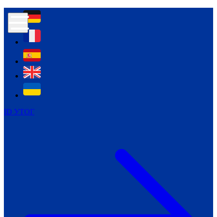
Контур психологічної безпеки глухих
Культура
Міжнародний тиждень глухих людей
Міжнародний тиждень глухих людей
2021
Міжнародний тиждень глухих людей
2022
Міжнародний тиждень глухих людей
2023
ID УТОГ
Міжнародний тиждень глухих людей
2024
Щоденні теми: 23 - 29 вересня
2024
Всеукраїнський пісенний
челендж «Україно, ти є!»
Молодіжний челендж «Жестова
мова для мене – це…»
Репортажі спеціальних та
інклюзивних начальних закладів
України