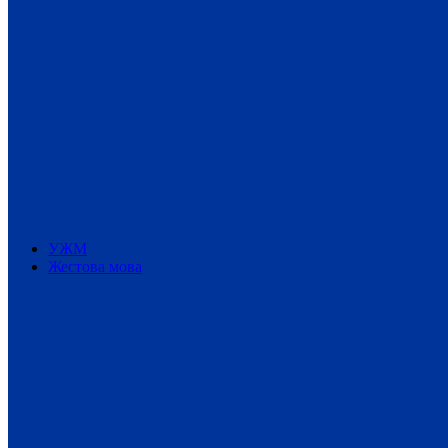
УЖМ
Жестова мова