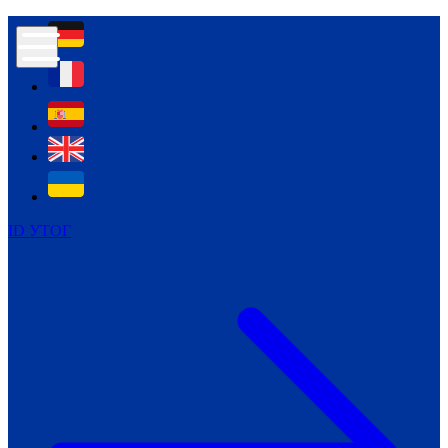
Контур психологічної безпеки глухих
Культура
Міжнародний тиждень глухих людей
Міжнародний тиждень глухих людей
2021
Міжнародний тиждень глухих людей
2022
Міжнародний тиждень глухих людей
2023
ID УТОГ
Міжнародний тиждень глухих людей
2024
Щоденні теми: 23 - 29 вересня
2024
Всеукраїнський пісенний
челендж «Україно, ти є!»
Молодіжний челендж «Жестова
мова для мене – це…»
Репортажі спеціальних та
інклюзивних начальних закладів
України