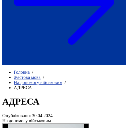
Як приклад стійкості спільноти
глухих
Говоримо коротко про наболіле
Міжнародний тиждень глухих людей
2025
Всеукраїнський челендж «Молодь
співає»
Інтерв'ю «Світ глухих: унікальні у
своїй професії»
Немає прав людини без права на
жестову мову.
Всеукраїнський конкурс «Людина року в
Головна
/
УТОГ»: прийом заявок 2023
Жестова мова
/
На допомогу військовим
/
Флешмоб «Історії успіхів, які надихають»
АДРЕСА
Переклад жестовою мовою
Чим займається УТОГ
Діяльність УТОГ
АДРЕСА
90 років УТОГ
92 роки УТОГ
Опубліковано: 30.04.2024
93 роки УТОГ
На допомогу військовим
Історії та спогади ветеранів УТОГ