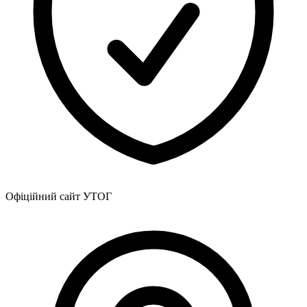
Атестація
Безбар'єрність для глухих
Вінницька область
Волинська область
Дніпропетровська область
Донецька область
Житомирська область
Закарпатська область
Запорізька область
Івано-Франківська область
Київ
Київська область
Кіровоградська область
Офіційний сайт УТОГ
Львівська область
Миколаївська область
Одеська область
Полтавська область
Рівненська область
Сумська область
Тернопільська область