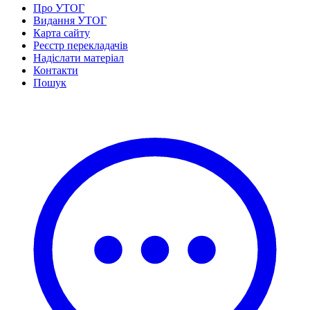
Статут УТОГ
Про УТОГ
Нормативна база УТОГ
Видання УТОГ
Конвенція ООН
Карта сайту
Законодавство
Реєстр перекладачів
Декларації
Надіслати матеріал
Документи ВФГ
Контакти
Міжнародні документи
Пошук