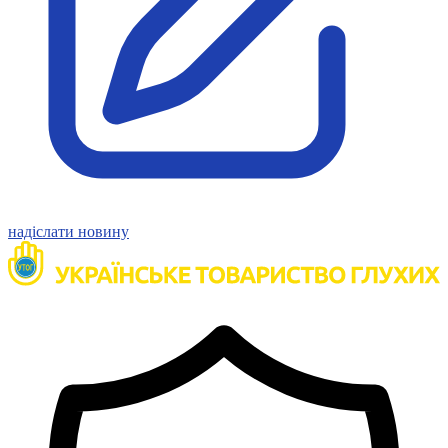
Молодіжні лідери УТОГ
Ветерани УТОГ
Мережа УТОГ
Підприємства УТОГ
Рекорди УТОГ
Видання УТОГ
Звіти
Посилання сторінок УТОГ
Контакти
Навчальні програми
Дошкільна освіта
Загальна освіта
надіслати новину
Для абітурієнтів
Уроки
Українська жестова мова
Географія
Правознавство
Я досліджую світ
Реєстр перекладачів жестової мови Українського
товариства глухих
Підготовка перекладачів
"Сервіс УТОГ"