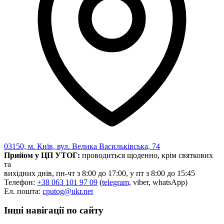
Харківська область
Херсонська область
Хмельницька область
Черкаська область
Чернівецька область
Чернігівська область
Особи відповідальні за контактування з
питань укладення договорів
Вивчаємо жестову мову
Дитяча сторінка
Новини про жестову мову
Ресурс для вивчення жестових мов різних країн
03150, м. Київ, вул. Велика Васильківська, 74
ЦУЖМ
Прийом у ЦП УТОГ:
проводиться щоденно, крім святкових
Проєкт "Жестова мова для поліцейських"
та
Про шахрайські схеми
вихідних днів, пн-чт з 8:00 до 17:00, у пт з 8:00 до 15:45
ВІКТОРИНА
Телефон:
+38 063 101 97 09
(
telegram,
viber, whatsApp)
На допомогу військовим
Ел. пошта:
cputog@ukr.net
Медична термінологія жестовою мовою
Інші навігації по сайту