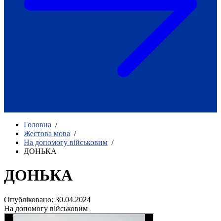
Як приклад стійкості спільноти
глухих
Говоримо коротко про наболіле
Міжнародний тиждень глухих людей
2025
Всеукраїнський челендж «Молодь
співає»
Інтерв'ю «Світ глухих: унікальні у
своїй професії»
Немає прав людини без права на
жестову мову.
Всеукраїнський конкурс «Людина року в
Головна
/
УТОГ»: прийом заявок 2023
Жестова мова
/
На допомогу військовим
/
Флешмоб «Історії успіхів, які надихають»
ДОНЬКА
Переклад жестовою мовою
Чим займається УТОГ
Діяльність УТОГ
ДОНЬКА
90 років УТОГ
92 роки УТОГ
Опубліковано: 30.04.2024
93 роки УТОГ
На допомогу військовим
Історії та спогади ветеранів УТОГ