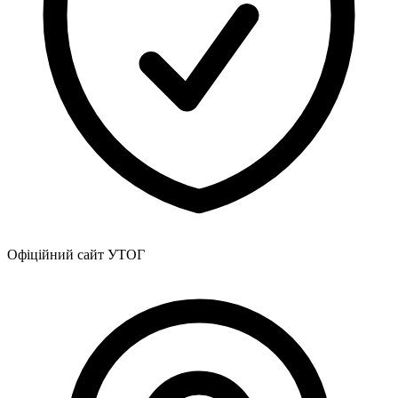
Атестація
Безбар'єрність для глухих
Вінницька область
Волинська область
Дніпропетровська область
Донецька область
Житомирська область
Закарпатська область
Запорізька область
Івано-Франківська область
Київ
Київська область
Кіровоградська область
Офіційний сайт УТОГ
Львівська область
Миколаївська область
Одеська область
Полтавська область
Рівненська область
Сумська область
Тернопільська область