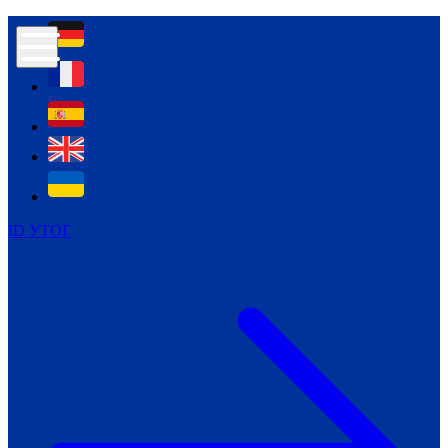
Контур психологічної безпеки глухих
Культура
Міжнародний тиждень глухих людей
Міжнародний тиждень глухих людей
2021
Міжнародний тиждень глухих людей
2022
Міжнародний тиждень глухих людей
2023
ID УТОГ
Міжнародний тиждень глухих людей
2024
Щоденні теми: 23 - 29 вересня
2024
Всеукраїнський пісенний
челендж «Україно, ти є!»
Молодіжний челендж «Жестова
мова для мене – це…»
Репортажі спеціальних та
інклюзивних начальних закладів
України