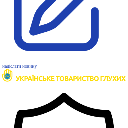
Молодіжні лідери УТОГ
Ветерани УТОГ
Мережа УТОГ
Підприємства УТОГ
Рекорди УТОГ
Видання УТОГ
Звіти
Посилання сторінок УТОГ
Контакти
Навчальні програми
Дошкільна освіта
Загальна освіта
надіслати новину
Для абітурієнтів
Уроки
Українська жестова мова
Географія
Правознавство
Я досліджую світ
Реєстр перекладачів жестової мови Українського
товариства глухих
Підготовка перекладачів
"Сервіс УТОГ"