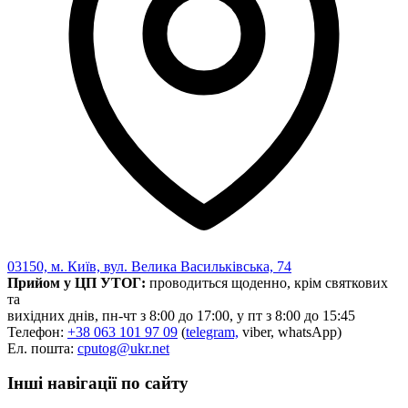
Харківська область
Херсонська область
Хмельницька область
Черкаська область
Чернівецька область
Чернігівська область
Особи відповідальні за контактування з
питань укладення договорів
Вивчаємо жестову мову
Дитяча сторінка
Новини про жестову мову
Ресурс для вивчення жестових мов різних країн
03150, м. Київ, вул. Велика Васильківська, 74
ЦУЖМ
Прийом у ЦП УТОГ:
проводиться щоденно, крім святкових
Проєкт "Жестова мова для поліцейських"
та
Про шахрайські схеми
вихідних днів, пн-чт з 8:00 до 17:00, у пт з 8:00 до 15:45
ВІКТОРИНА
Телефон:
+38 063 101 97 09
(
telegram,
viber, whatsApp)
На допомогу військовим
Ел. пошта:
cputog@ukr.net
Медична термінологія жестовою мовою
Інші навігації по сайту