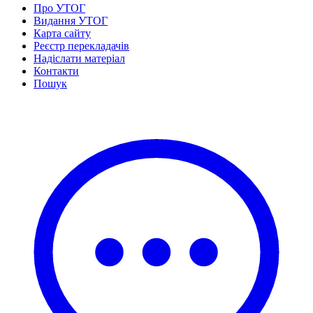
Статут УТОГ
Про УТОГ
Нормативна база УТОГ
Видання УТОГ
Конвенція ООН
Карта сайту
Законодавство
Реєстр перекладачів
Декларації
Надіслати матеріал
Документи ВФГ
Контакти
Міжнародні документи
Пошук