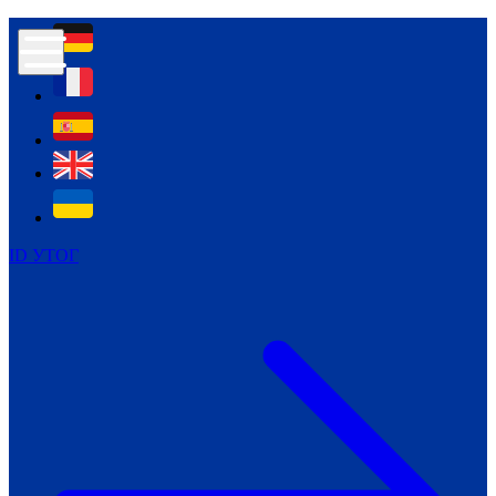
Контур психологічної безпеки глухих
Культура
Міжнародний тиждень глухих людей
Міжнародний тиждень глухих людей
2021
Міжнародний тиждень глухих людей
2022
Міжнародний тиждень глухих людей
2023
ID УТОГ
Міжнародний тиждень глухих людей
2024
Щоденні теми: 23 - 29 вересня
2024
Всеукраїнський пісенний
челендж «Україно, ти є!»
Молодіжний челендж «Жестова
мова для мене – це…»
Репортажі спеціальних та
інклюзивних начальних закладів
України