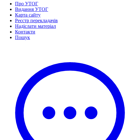
Статут УТОГ
Про УТОГ
Нормативна база УТОГ
Видання УТОГ
Конвенція ООН
Карта сайту
Законодавство
Реєстр перекладачів
Декларації
Надіслати матеріал
Документи ВФГ
Контакти
Міжнародні документи
Пошук