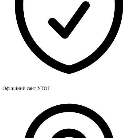
Атестація
Безбар'єрність для глухих
Вінницька область
Волинська область
Дніпропетровська область
Донецька область
Житомирська область
Закарпатська область
Запорізька область
Івано-Франківська область
Київ
Київська область
Кіровоградська область
Офіційний сайт УТОГ
Львівська область
Миколаївська область
Одеська область
Полтавська область
Рівненська область
Сумська область
Тернопільська область