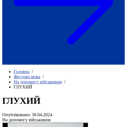
Як приклад стійкості спільноти
глухих
Говоримо коротко про наболіле
Міжнародний тиждень глухих людей
2025
Всеукраїнський челендж «Молодь
співає»
Інтерв'ю «Світ глухих: унікальні у
своїй професії»
Немає прав людини без права на
жестову мову.
Всеукраїнський конкурс «Людина року в
Головна
/
УТОГ»: прийом заявок 2023
Жестова мова
/
На допомогу військовим
/
Флешмоб «Історії успіхів, які надихають»
ГЛУХИЙ
Переклад жестовою мовою
Чим займається УТОГ
Діяльність УТОГ
ГЛУХИЙ
90 років УТОГ
92 роки УТОГ
Опубліковано: 30.04.2024
93 роки УТОГ
На допомогу військовим
Історії та спогади ветеранів УТОГ