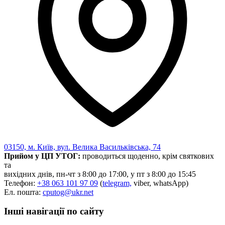
Харківська область
Херсонська область
Хмельницька область
Черкаська область
Чернівецька область
Чернігівська область
Особи відповідальні за контактування з
питань укладення договорів
Вивчаємо жестову мову
Дитяча сторінка
Новини про жестову мову
Ресурс для вивчення жестових мов різних країн
03150, м. Київ, вул. Велика Васильківська, 74
ЦУЖМ
Прийом у ЦП УТОГ:
проводиться щоденно, крім святкових
Проєкт "Жестова мова для поліцейських"
та
Про шахрайські схеми
вихідних днів, пн-чт з 8:00 до 17:00, у пт з 8:00 до 15:45
ВІКТОРИНА
Телефон:
+38 063 101 97 09
(
telegram,
viber, whatsApp)
На допомогу військовим
Ел. пошта:
cputog@ukr.net
Медична термінологія жестовою мовою
Інші навігації по сайту