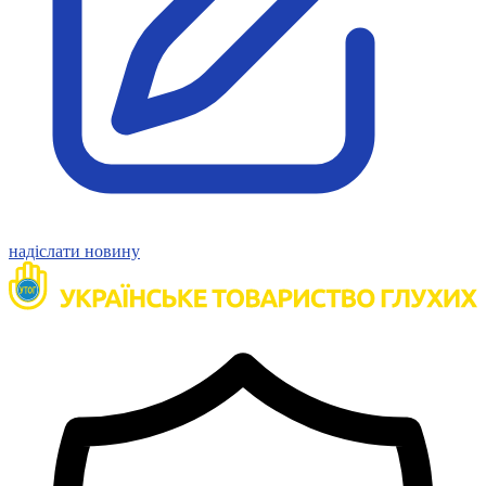
Молодіжні лідери УТОГ
Ветерани УТОГ
Мережа УТОГ
Підприємства УТОГ
Рекорди УТОГ
Видання УТОГ
Звіти
Посилання сторінок УТОГ
Контакти
Навчальні програми
Дошкільна освіта
Загальна освіта
надіслати новину
Для абітурієнтів
Уроки
Українська жестова мова
Географія
Правознавство
Я досліджую світ
Реєстр перекладачів жестової мови Українського
товариства глухих
Підготовка перекладачів
"Сервіс УТОГ"