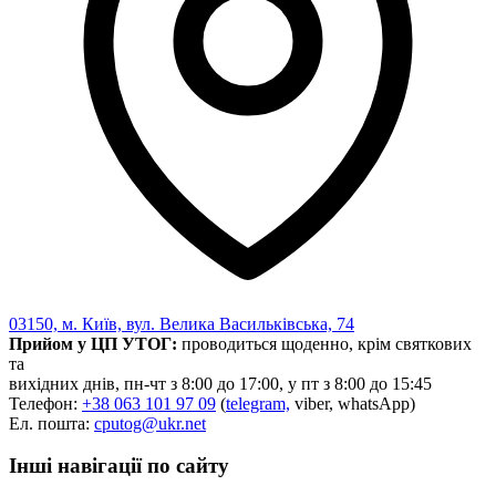
Харківська область
Херсонська область
Хмельницька область
Черкаська область
Чернівецька область
Чернігівська область
Особи відповідальні за контактування з
питань укладення договорів
Вивчаємо жестову мову
Дитяча сторінка
Новини про жестову мову
Ресурс для вивчення жестових мов різних країн
03150, м. Київ, вул. Велика Васильківська, 74
ЦУЖМ
Прийом у ЦП УТОГ:
проводиться щоденно, крім святкових
Проєкт "Жестова мова для поліцейських"
та
Про шахрайські схеми
вихідних днів, пн-чт з 8:00 до 17:00, у пт з 8:00 до 15:45
ВІКТОРИНА
Телефон:
+38 063 101 97 09
(
telegram,
viber, whatsApp)
На допомогу військовим
Ел. пошта:
cputog@ukr.net
Медична термінологія жестовою мовою
Інші навігації по сайту