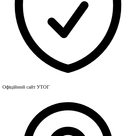
Атестація
Безбар'єрність для глухих
Вінницька область
Волинська область
Дніпропетровська область
Донецька область
Житомирська область
Закарпатська область
Запорізька область
Івано-Франківська область
Київ
Київська область
Кіровоградська область
Офіційний сайт УТОГ
Львівська область
Миколаївська область
Одеська область
Полтавська область
Рівненська область
Сумська область
Тернопільська область