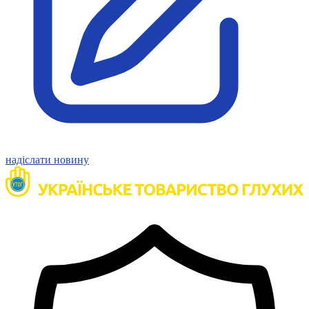
Молодіжні лідери УТОГ
Ветерани УТОГ
Мережа УТОГ
Підприємства УТОГ
Рекорди УТОГ
Видання УТОГ
Звіти
Посилання сторінок УТОГ
Контакти
Навчальні програми
Дошкільна освіта
Загальна освіта
надіслати новину
Для абітурієнтів
Уроки
Українська жестова мова
Географія
Правознавство
Я досліджую світ
Реєстр перекладачів жестової мови Українського
товариства глухих
Підготовка перекладачів
"Сервіс УТОГ"