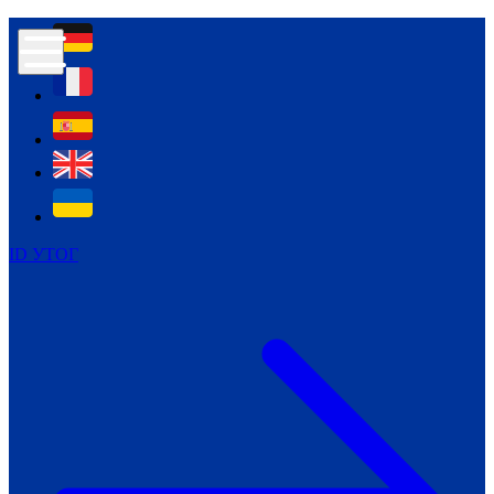
Контур психологічної безпеки глухих
Культура
Міжнародний тиждень глухих людей
Міжнародний тиждень глухих людей
2021
Міжнародний тиждень глухих людей
2022
Міжнародний тиждень глухих людей
2023
ID УТОГ
Міжнародний тиждень глухих людей
2024
Щоденні теми: 23 - 29 вересня
2024
Всеукраїнський пісенний
челендж «Україно, ти є!»
Молодіжний челендж «Жестова
мова для мене – це…»
Репортажі спеціальних та
інклюзивних начальних закладів
України