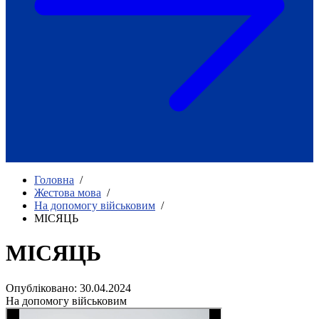
Як приклад стійкості спільноти
глухих
Говоримо коротко про наболіле
Міжнародний тиждень глухих людей
2025
Всеукраїнський челендж «Молодь
співає»
Інтерв'ю «Світ глухих: унікальні у
своїй професії»
Немає прав людини без права на
жестову мову.
Всеукраїнський конкурс «Людина року в
Головна
/
УТОГ»: прийом заявок 2023
Жестова мова
/
На допомогу військовим
/
Флешмоб «Історії успіхів, які надихають»
МІСЯЦЬ
Переклад жестовою мовою
Чим займається УТОГ
Діяльність УТОГ
МІСЯЦЬ
90 років УТОГ
92 роки УТОГ
Опубліковано: 30.04.2024
93 роки УТОГ
На допомогу військовим
Історії та спогади ветеранів УТОГ