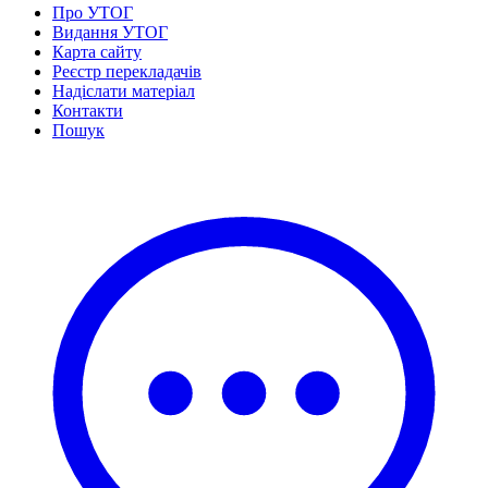
Статут УТОГ
Про УТОГ
Нормативна база УТОГ
Видання УТОГ
Конвенція ООН
Карта сайту
Законодавство
Реєстр перекладачів
Декларації
Надіслати матеріал
Документи ВФГ
Контакти
Міжнародні документи
Пошук