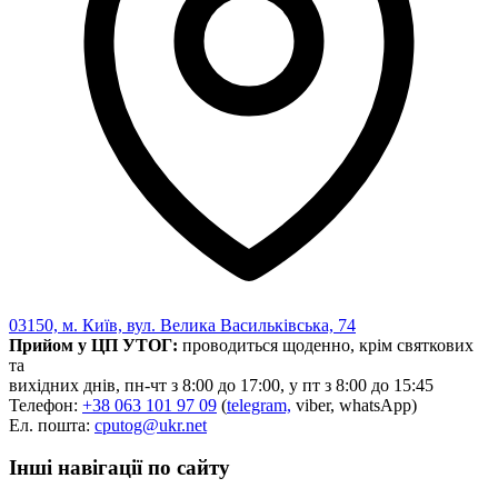
Харківська область
Херсонська область
Хмельницька область
Черкаська область
Чернівецька область
Чернігівська область
Особи відповідальні за контактування з
питань укладення договорів
Вивчаємо жестову мову
Дитяча сторінка
Новини про жестову мову
Ресурс для вивчення жестових мов різних країн
03150, м. Київ, вул. Велика Васильківська, 74
ЦУЖМ
Прийом у ЦП УТОГ:
проводиться щоденно, крім святкових
Проєкт "Жестова мова для поліцейських"
та
Про шахрайські схеми
вихідних днів, пн-чт з 8:00 до 17:00, у пт з 8:00 до 15:45
ВІКТОРИНА
Телефон:
+38 063 101 97 09
(
telegram,
viber, whatsApp)
На допомогу військовим
Ел. пошта:
cputog@ukr.net
Медична термінологія жестовою мовою
Інші навігації по сайту