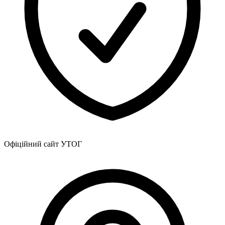
Атестація
Безбар'єрність для глухих
Вінницька область
Волинська область
Дніпропетровська область
Донецька область
Житомирська область
Закарпатська область
Запорізька область
Івано-Франківська область
Київ
Київська область
Кіровоградська область
Офіційний сайт УТОГ
Львівська область
Миколаївська область
Одеська область
Полтавська область
Рівненська область
Сумська область
Тернопільська область