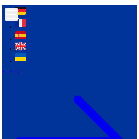
Контур психологічної безпеки глухих
Культура
Міжнародний тиждень глухих людей
Міжнародний тиждень глухих людей
2021
Міжнародний тиждень глухих людей
2022
Міжнародний тиждень глухих людей
2023
ID УТОГ
Міжнародний тиждень глухих людей
2024
Щоденні теми: 23 - 29 вересня
2024
Всеукраїнський пісенний
челендж «Україно, ти є!»
Молодіжний челендж «Жестова
мова для мене – це…»
Репортажі спеціальних та
інклюзивних начальних закладів
України