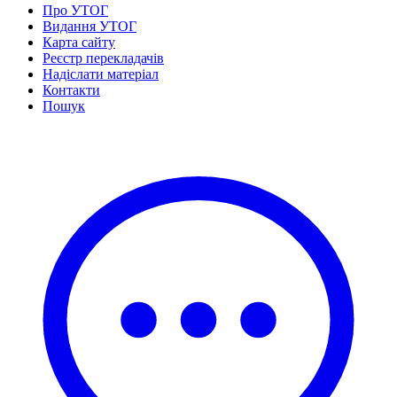
Статут УТОГ
Про УТОГ
Нормативна база УТОГ
Видання УТОГ
Конвенція ООН
Карта сайту
Законодавство
Реєстр перекладачів
Декларації
Надіслати матеріал
Документи ВФГ
Контакти
Міжнародні документи
Пошук