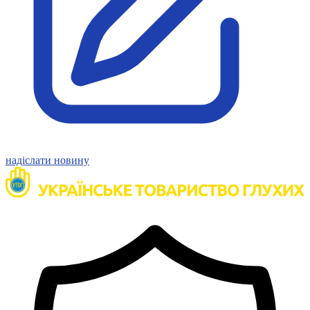
Молодіжні лідери УТОГ
Ветерани УТОГ
Мережа УТОГ
Підприємства УТОГ
Рекорди УТОГ
Видання УТОГ
Звіти
Посилання сторінок УТОГ
Контакти
Навчальні програми
Дошкільна освіта
Загальна освіта
надіслати новину
Для абітурієнтів
Уроки
Українська жестова мова
Географія
Правознавство
Я досліджую світ
Реєстр перекладачів жестової мови Українського
товариства глухих
Підготовка перекладачів
"Сервіс УТОГ"