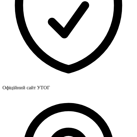
Атестація
Безбар'єрність для глухих
Вінницька область
Волинська область
Дніпропетровська область
Донецька область
Житомирська область
Закарпатська область
Запорізька область
Івано-Франківська область
Київ
Київська область
Кіровоградська область
Офіційний сайт УТОГ
Львівська область
Миколаївська область
Одеська область
Полтавська область
Рівненська область
Сумська область
Тернопільська область