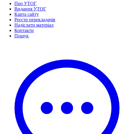
Статут УТОГ
Про УТОГ
Нормативна база УТОГ
Видання УТОГ
Конвенція ООН
Карта сайту
Законодавство
Реєстр перекладачів
Декларації
Надіслати матеріал
Документи ВФГ
Контакти
Міжнародні документи
Пошук