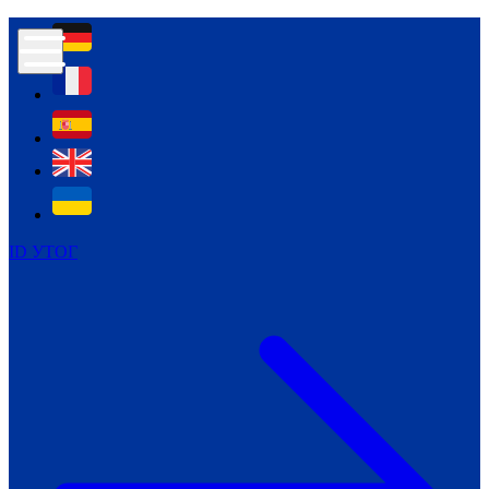
Контур психологічної безпеки глухих
Культура
Міжнародний тиждень глухих людей
Міжнародний тиждень глухих людей
2021
Міжнародний тиждень глухих людей
2022
Міжнародний тиждень глухих людей
2023
ID УТОГ
Міжнародний тиждень глухих людей
2024
Щоденні теми: 23 - 29 вересня
2024
Всеукраїнський пісенний
челендж «Україно, ти є!»
Молодіжний челендж «Жестова
мова для мене – це…»
Репортажі спеціальних та
інклюзивних начальних закладів
України