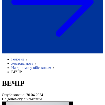
Як приклад стійкості спільноти
глухих
Говоримо коротко про наболіле
Міжнародний тиждень глухих людей
2025
Всеукраїнський челендж «Молодь
співає»
Інтерв'ю «Світ глухих: унікальні у
своїй професії»
Немає прав людини без права на
жестову мову.
Всеукраїнський конкурс «Людина року в
Головна
/
УТОГ»: прийом заявок 2023
Жестова мова
/
На допомогу військовим
/
Флешмоб «Історії успіхів, які надихають»
ВЕЧІР
Переклад жестовою мовою
Чим займається УТОГ
Діяльність УТОГ
ВЕЧІР
90 років УТОГ
92 роки УТОГ
Опубліковано: 30.04.2024
93 роки УТОГ
На допомогу військовим
Історії та спогади ветеранів УТОГ