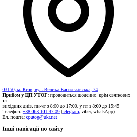
Харківська область
Херсонська область
Хмельницька область
Черкаська область
Чернівецька область
Чернігівська область
Особи відповідальні за контактування з
питань укладення договорів
Вивчаємо жестову мову
Дитяча сторінка
Новини про жестову мову
Ресурс для вивчення жестових мов різних країн
03150, м. Київ, вул. Велика Васильківська, 74
ЦУЖМ
Прийом у ЦП УТОГ:
проводиться щоденно, крім святкових
Проєкт "Жестова мова для поліцейських"
та
Про шахрайські схеми
вихідних днів, пн-чт з 8:00 до 17:00, у пт з 8:00 до 15:45
ВІКТОРИНА
Телефон:
+38 063 101 97 09
(
telegram,
viber, whatsApp)
На допомогу військовим
Ел. пошта:
cputog@ukr.net
Медична термінологія жестовою мовою
Інші навігації по сайту