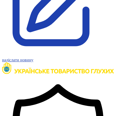
Молодіжні лідери УТОГ
Ветерани УТОГ
Мережа УТОГ
Підприємства УТОГ
Рекорди УТОГ
Видання УТОГ
Звіти
Посилання сторінок УТОГ
Контакти
Навчальні програми
Дошкільна освіта
Загальна освіта
надіслати новину
Для абітурієнтів
Уроки
Українська жестова мова
Географія
Правознавство
Я досліджую світ
Реєстр перекладачів жестової мови Українського
товариства глухих
Підготовка перекладачів
"Сервіс УТОГ"