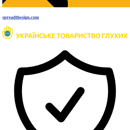
Атестація
Безбар'єрність для глухих
Вінницька область
spreadthesign.com
Волинська область
Дніпропетровська область
Донецька область
Житомирська область
Закарпатська область
Запорізька область
Івано-Франківська область
Київ
Київська область
Кіровоградська область
Львівська область
Миколаївська область
Одеська область
Полтавська область
Рівненська область
Сумська область
Тернопільська область