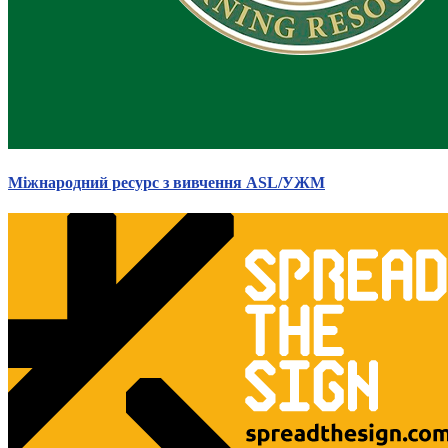
Молодіжні лідери УТОГ
Ветерани УТОГ
Мережа УТОГ
Підприємства УТОГ
Рекорди УТОГ
Видання УТОГ
Звіти
Посилання сторінок УТОГ
Контакти
Міжнародний ресурс з вивчення ASL/УЖМ
Навчальні програми
Дошкільна освіта
Загальна освіта
Для абітурієнтів
Уроки
Українська жестова мова
Географія
Правознавство
Я досліджую світ
Реєстр перекладачів жестової мови Українського
товариства глухих
Підготовка перекладачів
"Сервіс УТОГ"