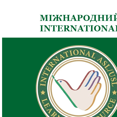
Кадрові зміни
Працевлаштування
Про глухих
Постаті в УТОГ
Все про УТОГ: ваші права, послуги та підтримка:
Важлива інформація
Благодійні справи
Історія глухих
Коронавірус
Брифінги
Корисні інформаційні матеріали від Т. Ломакіної
Офіційна інформація
Про УТОГ
Керівництво УТОГ
Громадські ради УТОГ ⩺
Всеукраїнська Рада голів обласних
організацій УТОГ
Всеукраїнська Рада ветеранів УТОГ
Всеукраїнська Рада перекладачів жестової
мови УТОГ
Всеукраїнська Рада директорів УТОГ
Всеукраїнська молодіжна Рада УТОГ