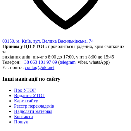
Статут УТОГ
Нормативна база УТОГ
Конвенція ООН
Законодавство
Декларації
Документи ВФГ
Міжнародні документи
03150, м. Київ, вул. Велика Васильківська, 74
Прийом у ЦП УТОГ:
проводиться щоденно, крім святкових
та
вихідних днів, пн-чт з 8:00 до 17:00, у пт з 8:00 до 15:45
Телефон:
+38 063 101 97 09
(
telegram,
viber, whatsApp)
Ел. пошта:
cputog@ukr.net
Інші навігації по сайту
Про УТОГ
Видання УТОГ
Карта сайту
Реєстр перекладачів
Надіслати матеріал
Контакти
Пошук