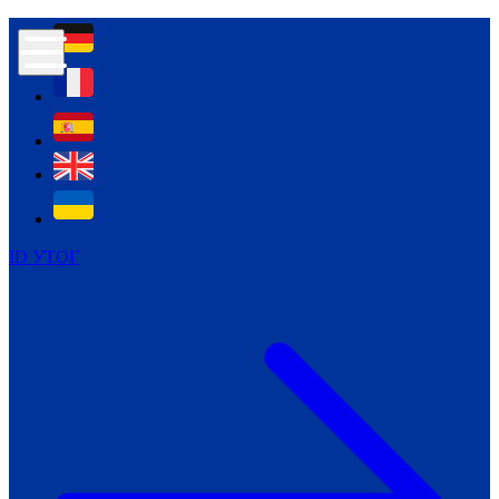
Контур психологічної безпеки глухих
Культура
Міжнародний тиждень глухих людей
Міжнародний тиждень глухих людей
2021
Міжнародний тиждень глухих людей
2022
Міжнародний тиждень глухих людей
2023
ID УТОГ
Міжнародний тиждень глухих людей
2024
Щоденні теми: 23 - 29 вересня
2024
Всеукраїнський пісенний
челендж «Україно, ти є!»
Молодіжний челендж «Жестова
мова для мене – це…»
Репортажі спеціальних та
інклюзивних начальних закладів
України