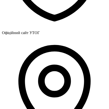
Харківська область
Херсонська область
Хмельницька область
Черкаська область
Чернівецька область
Чернігівська область
Офіційний сайт УТОГ
Особи відповідальні за контактування з
питань укладення договорів
Вивчаємо жестову мову
Дитяча сторінка
Новини про жестову мову
Ресурс для вивчення жестових мов різних країн
ЦУЖМ
Проєкт "Жестова мова для поліцейських"
Про шахрайські схеми
ВІКТОРИНА
На допомогу військовим
Медична термінологія жестовою мовою