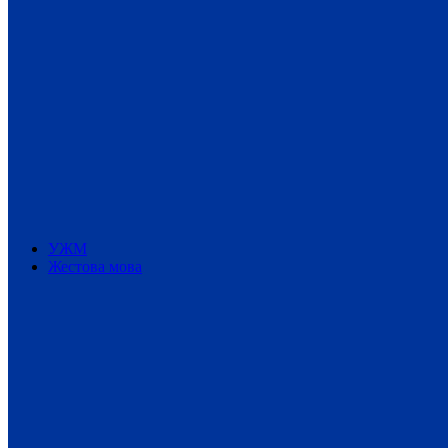
УЖМ
Жестова мова