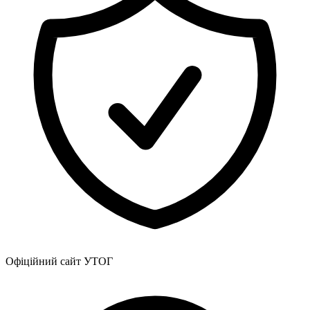
Харківська область
Херсонська область
Хмельницька область
Черкаська область
Чернівецька область
Чернігівська область
Особи відповідальні за контактування з
питань укладення договорів
Вивчаємо жестову мову
Дитяча сторінка
Новини про жестову мову
Ресурс для вивчення жестових мов різних країн
ЦУЖМ
Проєкт "Жестова мова для поліцейських"
Про шахрайські схеми
ВІКТОРИНА
На допомогу військовим
Офіційний сайт УТОГ
Медична термінологія жестовою мовою