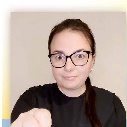
Кадрові зміни
Працевлаштування
Про глухих
Постаті в УТОГ
Все про УТОГ: ваші права, послуги та підтримка:
Важлива інформація
Благодійні справи
Історія глухих
Коронавірус
Брифінги
Корисні інформаційні матеріали від Т. Ломакіної
Офіційна інформація
Про УТОГ
Керівництво УТОГ
Громадські ради УТОГ ⩺
Всеукраїнська Рада голів обласних
організацій УТОГ
Всеукраїнська Рада ветеранів УТОГ
Всеукраїнська Рада перекладачів жестової
мови УТОГ
Всеукраїнська Рада директорів УТОГ
Всеукраїнська молодіжна Рада УТОГ