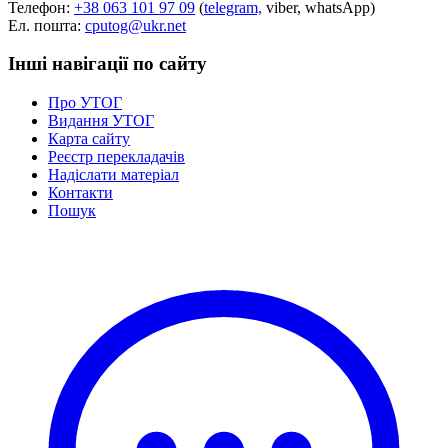
Телефон:
+38 063 101 97 09
(
telegram,
viber, whatsApp)
Ел. пошта:
cputog@ukr.net
Інші навігації по сайту
Про УТОГ
Видання УТОГ
Карта сайту
Реєстр перекладачів
Надіслати матеріал
Контакти
Пошук