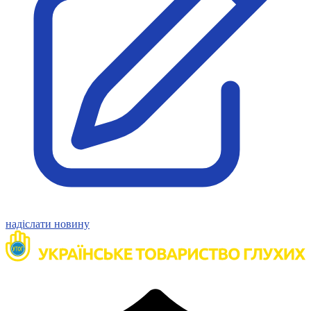
Атестація
Безбар'єрність для глухих
Вінницька область
Волинська область
Дніпропетровська область
Донецька область
Житомирська область
Закарпатська область
Запорізька область
Івано-Франківська область
Київ
Київська область
Кіровоградська область
Львівська область
надіслати новину
Миколаївська область
Одеська область
Полтавська область
Рівненська область
Сумська область
Тернопільська область