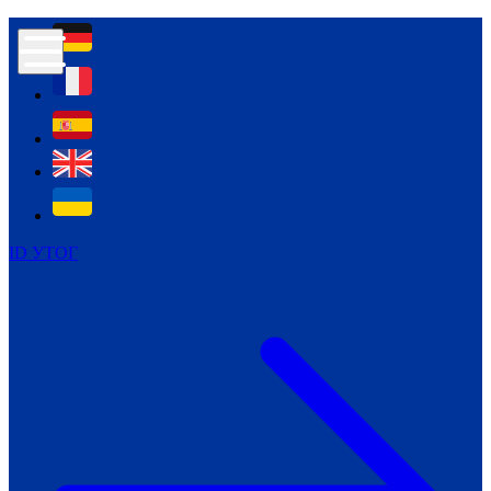
Контур психологічної безпеки глухих
Культура
Міжнародний тиждень глухих людей
Міжнародний тиждень глухих людей
2021
Міжнародний тиждень глухих людей
2022
Міжнародний тиждень глухих людей
2023
ID УТОГ
Міжнародний тиждень глухих людей
2024
Щоденні теми: 23 - 29 вересня
2024
Всеукраїнський пісенний
челендж «Україно, ти є!»
Молодіжний челендж «Жестова
мова для мене – це…»
Репортажі спеціальних та
інклюзивних начальних закладів
України