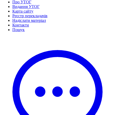
Про УТОГ
Статут УТОГ
Видання УТОГ
Нормативна база УТОГ
Карта сайту
Конвенція ООН
Реєстр перекладачів
Законодавство
Надіслати матеріал
Декларації
Контакти
Документи ВФГ
Пошук
Міжнародні документи