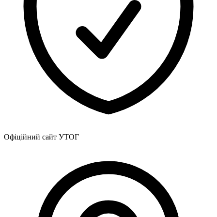
Атестація
Безбар'єрність для глухих
Вінницька область
Волинська область
Дніпропетровська область
Донецька область
Житомирська область
Закарпатська область
Запорізька область
Івано-Франківська область
Київ
Київська область
Кіровоградська область
Офіційний сайт УТОГ
Львівська область
Миколаївська область
Одеська область
Полтавська область
Рівненська область
Сумська область
Тернопільська область