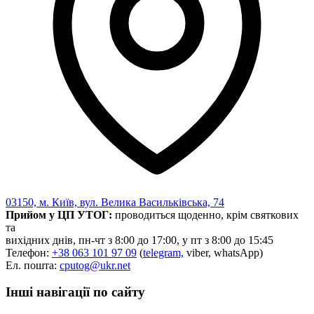
Харківська область
Херсонська область
Хмельницька область
Черкаська область
Чернівецька область
Чернігівська область
Особи відповідальні за контактування з
питань укладення договорів
Вивчаємо жестову мову
Дитяча сторінка
Новини про жестову мову
Ресурс для вивчення жестових мов різних країн
03150, м. Київ, вул. Велика Васильківська, 74
ЦУЖМ
Прийом у ЦП УТОГ:
проводиться щоденно, крім святкових
Проєкт "Жестова мова для поліцейських"
та
Про шахрайські схеми
вихідних днів, пн-чт з 8:00 до 17:00, у пт з 8:00 до 15:45
ВІКТОРИНА
Телефон:
+38 063 101 97 09
(
telegram,
viber, whatsApp)
На допомогу військовим
Ел. пошта:
cputog@ukr.net
Медична термінологія жестовою мовою
Інші навігації по сайту