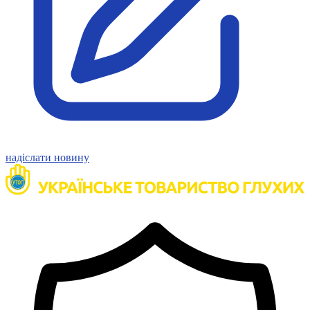
Молодіжні лідери УТОГ
Ветерани УТОГ
Мережа УТОГ
Підприємства УТОГ
Рекорди УТОГ
Видання УТОГ
Звіти
Посилання сторінок УТОГ
Контакти
Навчальні програми
Дошкільна освіта
Загальна освіта
надіслати новину
Для абітурієнтів
Уроки
Українська жестова мова
Географія
Правознавство
Я досліджую світ
Реєстр перекладачів жестової мови Українського
товариства глухих
Підготовка перекладачів
"Сервіс УТОГ"