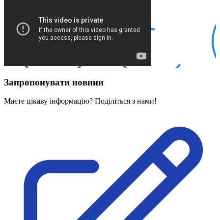
Кадрові зміни
Працевлаштування
Про глухих
Постаті в УТОГ
Все про УТОГ: ваші права, послуги та підтримка:
Важлива інформація
Благодійні справи
Історія глухих
Коронавірус
Запропонувати новини
Брифінги
Корисні інформаційні матеріали від Т. Ломакіної
Офіційна інформація
Маєте цікаву інформацію? Поділіться з нами!
Про УТОГ
Керівництво УТОГ
Громадські ради УТОГ ⩺
Всеукраїнська Рада голів обласних
організацій УТОГ
Всеукраїнська Рада ветеранів УТОГ
Всеукраїнська Рада перекладачів жестової
мови УТОГ
Всеукраїнська Рада директорів УТОГ
Всеукраїнська молодіжна Рада УТОГ