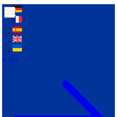
Контур психологічної безпеки глухих
Культура
Міжнародний тиждень глухих людей
Міжнародний тиждень глухих людей
2021
Міжнародний тиждень глухих людей
2022
Міжнародний тиждень глухих людей
2023
ID УТОГ
Міжнародний тиждень глухих людей
2024
Щоденні теми: 23 - 29 вересня
2024
Всеукраїнський пісенний
челендж «Україно, ти є!»
Молодіжний челендж «Жестова
мова для мене – це…»
Репортажі спеціальних та
інклюзивних начальних закладів
України