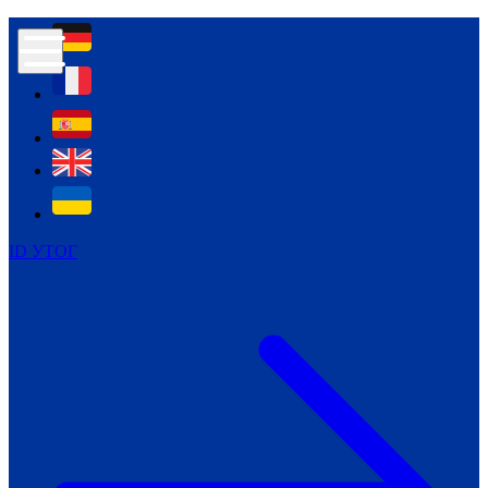
Контур психологічної безпеки глухих
Культура
Міжнародний тиждень глухих людей
Міжнародний тиждень глухих людей
2021
Міжнародний тиждень глухих людей
2022
Міжнародний тиждень глухих людей
2023
ID УТОГ
Міжнародний тиждень глухих людей
2024
Щоденні теми: 23 - 29 вересня
2024
Всеукраїнський пісенний
челендж «Україно, ти є!»
Молодіжний челендж «Жестова
мова для мене – це…»
Репортажі спеціальних та
інклюзивних начальних закладів
України