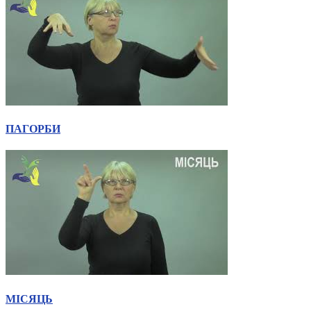
Молодіжні лідери УТОГ
Ветерани УТОГ
Мережа УТОГ
Підприємства УТОГ
Рекорди УТОГ
Видання УТОГ
Звіти
Посилання сторінок УТОГ
Контакти
Навчальні програми
ПАГОРБИ
Дошкільна освіта
Загальна освіта
Для абітурієнтів
Уроки
Українська жестова мова
Географія
Правознавство
Я досліджую світ
Реєстр перекладачів жестової мови Українського
товариства глухих
Підготовка перекладачів
МІСЯЦЬ
"Сервіс УТОГ"