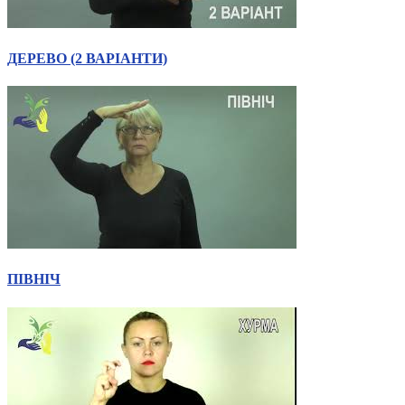
Статут УТОГ
Нормативна база УТОГ
Конвенція ООН
ДЕРЕВО (2 ВАРІАНТИ)
Законодавство
Декларації
Документи ВФГ
Міжнародні документи
ПІВНІЧ