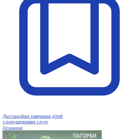
Кадрові зміни
Працевлаштування
Про глухих
Постаті в УТОГ
Все про УТОГ: ваші права, послуги та підтримка:
Важлива інформація
Благодійні справи
Історія глухих
Коронавірус
Брифінги
Корисні інформаційні матеріали від Т. Ломакіної
Офіційна інформація
Про УТОГ
Керівництво УТОГ
Громадські ради УТОГ ⩺
Всеукраїнська Рада голів обласних
організацій УТОГ
Всеукраїнська Рада ветеранів УТОГ
Всеукраїнська Рада перекладачів жестової
Дистанційне навчання дітей
мови УТОГ
з порушеннями слуху
Всеукраїнська Рада директорів УТОГ
Детальніше
Всеукраїнська молодіжна Рада УТОГ