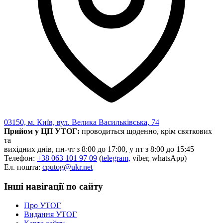
03150, м. Київ, вул. Велика Васильківська, 74
Прийом у ЦП УТОГ:
проводиться щоденно, крім святкових
та
вихідних днів, пн-чт з 8:00 до 17:00, у пт з 8:00 до 15:45
Телефон:
+38 063 101 97 09
(
telegram,
viber, whatsApp)
Ел. пошта:
cputog@ukr.net
Інші навігації по сайту
Про УТОГ
Видання УТОГ