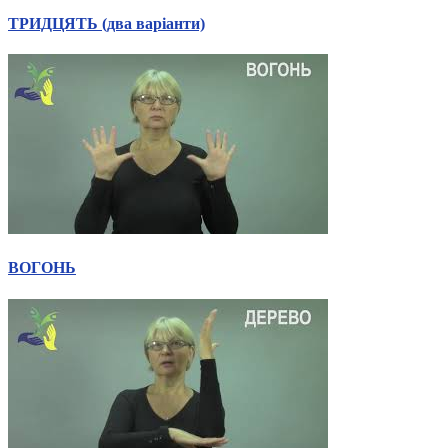
Харківська область
ТРИДЦЯТЬ (два варіанти)
Херсонська область
Хмельницька область
Черкаська область
Чернівецька область
Чернігівська область
Особи відповідальні за контактування з
питань укладення договорів
Вивчаємо жестову мову
Дитяча сторінка
Новини про жестову мову
ВОГОНЬ
Ресурс для вивчення жестових мов різних країн
ЦУЖМ
Проєкт "Жестова мова для поліцейських"
Про шахрайські схеми
ВІКТОРИНА
На допомогу військовим
Медична термінологія жестовою мовою