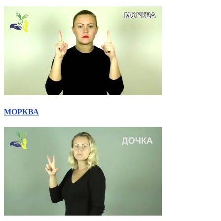
Атестація
Безбар'єрність для глухих
Вінницька область
Волинська область
Дніпропетровська область
Донецька область
Житомирська область
Закарпатська область
Запорізька область
Івано-Франківська область
МОРКВА
Київ
Київська область
Кіровоградська область
Львівська область
Миколаївська область
Одеська область
Полтавська область
Рівненська область
Сумська область
Тернопільська область