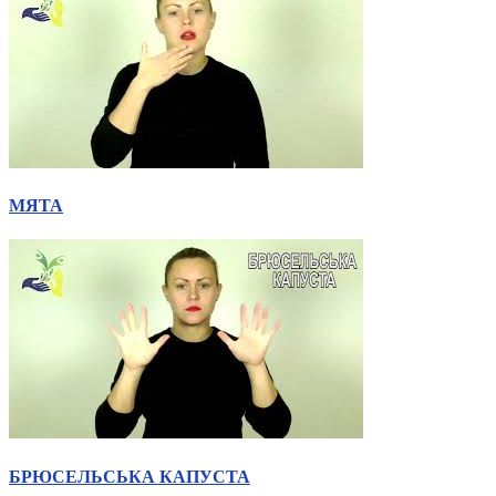
Молодіжні лідери УТОГ
Ветерани УТОГ
Мережа УТОГ
Підприємства УТОГ
Рекорди УТОГ
Видання УТОГ
Звіти
Посилання сторінок УТОГ
Контакти
Навчальні програми
МЯТА
Дошкільна освіта
Загальна освіта
Для абітурієнтів
Уроки
Українська жестова мова
Географія
Правознавство
Я досліджую світ
Реєстр перекладачів жестової мови Українського
товариства глухих
Підготовка перекладачів
БРЮСЕЛЬСЬКА КАПУСТА
"Сервіс УТОГ"