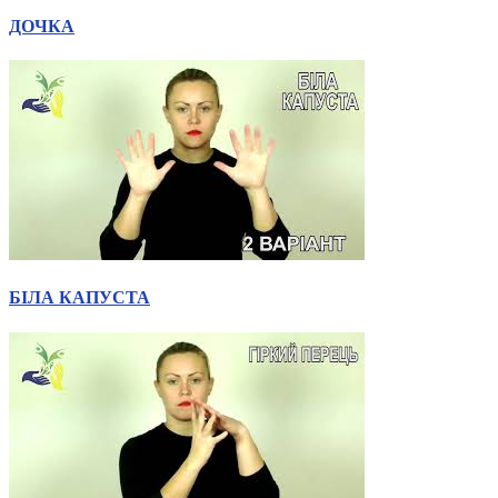
Харківська область
ДОЧКА
Херсонська область
Хмельницька область
Черкаська область
Чернівецька область
Чернігівська область
Особи відповідальні за контактування з
питань укладення договорів
Вивчаємо жестову мову
Дитяча сторінка
Новини про жестову мову
БІЛА КАПУСТА
Ресурс для вивчення жестових мов різних країн
ЦУЖМ
Проєкт "Жестова мова для поліцейських"
Про шахрайські схеми
ВІКТОРИНА
На допомогу військовим
Медична термінологія жестовою мовою