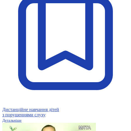
Кадрові зміни
Працевлаштування
Про глухих
Постаті в УТОГ
Все про УТОГ: ваші права, послуги та підтримка:
Важлива інформація
Благодійні справи
Історія глухих
Коронавірус
Брифінги
Корисні інформаційні матеріали від Т. Ломакіної
Офіційна інформація
Про УТОГ
Керівництво УТОГ
Громадські ради УТОГ ⩺
Всеукраїнська Рада голів обласних
організацій УТОГ
Всеукраїнська Рада ветеранів УТОГ
Всеукраїнська Рада перекладачів жестової
Дистанційне навчання дітей
мови УТОГ
з порушеннями слуху
Всеукраїнська Рада директорів УТОГ
Детальніше
Всеукраїнська молодіжна Рада УТОГ