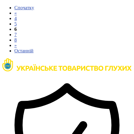
Спочатку
«
4
5
6
7
8
»
Останній