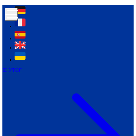
Контур психологічної безпеки глухих
Культура
Міжнародний тиждень глухих людей
Міжнародний тиждень глухих людей
2021
Міжнародний тиждень глухих людей
2022
Міжнародний тиждень глухих людей
2023
ID УТОГ
Міжнародний тиждень глухих людей
2024
Щоденні теми: 23 - 29 вересня
2024
Всеукраїнський пісенний
челендж «Україно, ти є!»
Молодіжний челендж «Жестова
мова для мене – це…»
Репортажі спеціальних та
інклюзивних начальних закладів
України