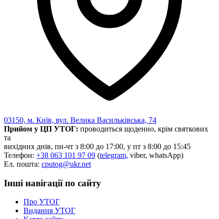
03150, м. Київ, вул. Велика Васильківська, 74
Прийом у ЦП УТОГ:
проводиться щоденно, крім святкових
та
вихідних днів, пн-чт з 8:00 до 17:00, у пт з 8:00 до 15:45
Телефон:
+38 063 101 97 09
(
telegram,
viber, whatsApp)
Ел. пошта:
cputog@ukr.net
Інші навігації по сайту
Про УТОГ
Видання УТОГ