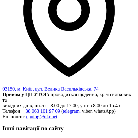
Харківська область
Херсонська область
Хмельницька область
Черкаська область
Чернівецька область
Чернігівська область
Особи відповідальні за контактування з
питань укладення договорів
Вивчаємо жестову мову
Дитяча сторінка
Новини про жестову мову
Ресурс для вивчення жестових мов різних країн
03150, м. Київ, вул. Велика Васильківська, 74
ЦУЖМ
Прийом у ЦП УТОГ:
проводиться щоденно, крім святкових
Проєкт "Жестова мова для поліцейських"
та
Про шахрайські схеми
вихідних днів, пн-чт з 8:00 до 17:00, у пт з 8:00 до 15:45
ВІКТОРИНА
Телефон:
+38 063 101 97 09
(
telegram,
viber, whatsApp)
На допомогу військовим
Ел. пошта:
cputog@ukr.net
Медична термінологія жестовою мовою
Інші навігації по сайту