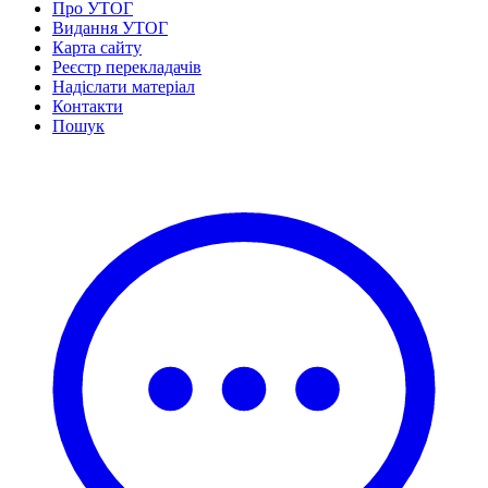
Про УТОГ
Статут УТОГ
Видання УТОГ
Нормативна база УТОГ
Карта сайту
Конвенція ООН
Реєстр перекладачів
Законодавство
Надіслати матеріал
Декларації
Контакти
Документи ВФГ
Пошук
Міжнародні документи