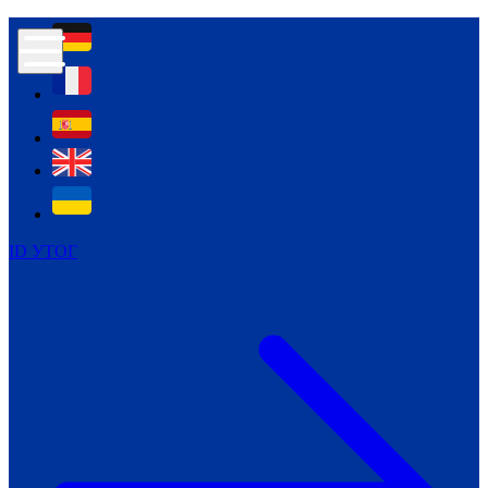
Контур психологічної безпеки глухих
Культура
Міжнародний тиждень глухих людей
Міжнародний тиждень глухих людей
2021
Міжнародний тиждень глухих людей
2022
Міжнародний тиждень глухих людей
2023
ID УТОГ
Міжнародний тиждень глухих людей
2024
Щоденні теми: 23 - 29 вересня
2024
Всеукраїнський пісенний
челендж «Україно, ти є!»
Молодіжний челендж «Жестова
мова для мене – це…»
Репортажі спеціальних та
інклюзивних начальних закладів
України