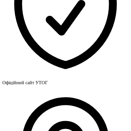
Атестація
Безбар'єрність для глухих
Вінницька область
Волинська область
Дніпропетровська область
Донецька область
Житомирська область
Закарпатська область
Запорізька область
Івано-Франківська область
Київ
Київська область
Кіровоградська область
Офіційний сайт УТОГ
Львівська область
Миколаївська область
Одеська область
Полтавська область
Рівненська область
Сумська область
Тернопільська область