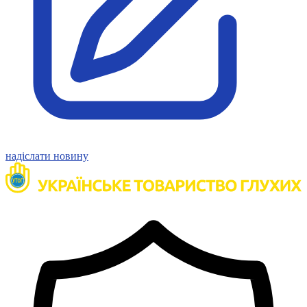
Молодіжні лідери УТОГ
Ветерани УТОГ
Мережа УТОГ
Підприємства УТОГ
Рекорди УТОГ
Видання УТОГ
Звіти
Посилання сторінок УТОГ
Контакти
Навчальні програми
Дошкільна освіта
Загальна освіта
надіслати новину
Для абітурієнтів
Уроки
Українська жестова мова
Географія
Правознавство
Я досліджую світ
Реєстр перекладачів жестової мови Українського
товариства глухих
Підготовка перекладачів
"Сервіс УТОГ"