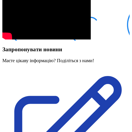
Кадрові зміни
Працевлаштування
Про глухих
Постаті в УТОГ
Все про УТОГ: ваші права, послуги та підтримка:
Важлива інформація
Благодійні справи
Історія глухих
Коронавірус
Запропонувати новини
Брифінги
Корисні інформаційні матеріали від Т. Ломакіної
Офіційна інформація
Маєте цікаву інформацію? Поділіться з нами!
Про УТОГ
Керівництво УТОГ
Громадські ради УТОГ ⩺
Всеукраїнська Рада голів обласних
організацій УТОГ
Всеукраїнська Рада ветеранів УТОГ
Всеукраїнська Рада перекладачів жестової
мови УТОГ
Всеукраїнська Рада директорів УТОГ
Всеукраїнська молодіжна Рада УТОГ