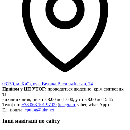
Харківська область
Херсонська область
Хмельницька область
Черкаська область
Чернівецька область
Чернігівська область
Особи відповідальні за контактування з
питань укладення договорів
Вивчаємо жестову мову
Дитяча сторінка
Новини про жестову мову
Ресурс для вивчення жестових мов різних країн
03150, м. Київ, вул. Велика Васильківська, 74
ЦУЖМ
Прийом у ЦП УТОГ:
проводиться щоденно, крім святкових
Проєкт "Жестова мова для поліцейських"
та
Про шахрайські схеми
вихідних днів, пн-чт з 8:00 до 17:00, у пт з 8:00 до 15:45
ВІКТОРИНА
Телефон:
+38 063 101 97 09
(
telegram,
viber, whatsApp)
На допомогу військовим
Ел. пошта:
cputog@ukr.net
Медична термінологія жестовою мовою
Інші навігації по сайту