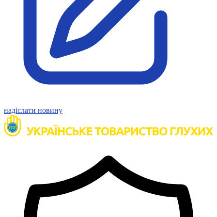
Молодіжні лідери УТОГ
Ветерани УТОГ
Мережа УТОГ
Підприємства УТОГ
Рекорди УТОГ
Видання УТОГ
Звіти
Посилання сторінок УТОГ
Контакти
Навчальні програми
Дошкільна освіта
Загальна освіта
надіслати новину
Для абітурієнтів
Уроки
Українська жестова мова
Географія
Правознавство
Я досліджую світ
Реєстр перекладачів жестової мови Українського
товариства глухих
Підготовка перекладачів
"Сервіс УТОГ"