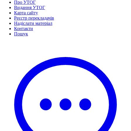
Про УТОГ
Статут УТОГ
Видання УТОГ
Нормативна база УТОГ
Карта сайту
Конвенція ООН
Реєстр перекладачів
Законодавство
Надіслати матеріал
Декларації
Контакти
Документи ВФГ
Пошук
Міжнародні документи