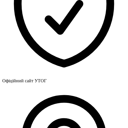
Атестація
Безбар'єрність для глухих
Вінницька область
Волинська область
Дніпропетровська область
Донецька область
Житомирська область
Закарпатська область
Запорізька область
Івано-Франківська область
Київ
Київська область
Кіровоградська область
Офіційний сайт УТОГ
Львівська область
Миколаївська область
Одеська область
Полтавська область
Рівненська область
Сумська область
Тернопільська область