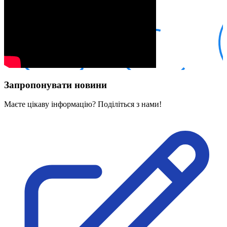
Кадрові зміни
Працевлаштування
Про глухих
Постаті в УТОГ
Все про УТОГ: ваші права, послуги та підтримка:
Важлива інформація
Благодійні справи
Історія глухих
Коронавірус
Запропонувати новини
Брифінги
Корисні інформаційні матеріали від Т. Ломакіної
Офіційна інформація
Маєте цікаву інформацію? Поділіться з нами!
Про УТОГ
Керівництво УТОГ
Громадські ради УТОГ ⩺
Всеукраїнська Рада голів обласних
організацій УТОГ
Всеукраїнська Рада ветеранів УТОГ
Всеукраїнська Рада перекладачів жестової
мови УТОГ
Всеукраїнська Рада директорів УТОГ
Всеукраїнська молодіжна Рада УТОГ