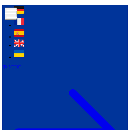
Контур психологічної безпеки глухих
Культура
Міжнародний тиждень глухих людей
Міжнародний тиждень глухих людей
2021
Міжнародний тиждень глухих людей
2022
Міжнародний тиждень глухих людей
2023
ID УТОГ
Міжнародний тиждень глухих людей
2024
Щоденні теми: 23 - 29 вересня
2024
Всеукраїнський пісенний
челендж «Україно, ти є!»
Молодіжний челендж «Жестова
мова для мене – це…»
Репортажі спеціальних та
інклюзивних начальних закладів
України